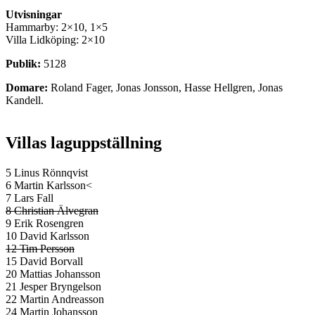
Utvisningar
Hammarby: 2×10, 1×5
Villa Lidköping: 2×10
Publik:
5128
Domare:
Roland Fager, Jonas Jonsson, Hasse Hellgren, Jonas
Kandell.
Villas laguppställning
5 Linus Rönnqvist
6 Martin Karlsson<
7 Lars Fall
8 Christian Älvegran
9 Erik Rosengren
10 David Karlsson
12 Tim Persson
15 David Borvall
20 Mattias Johansson
21 Jesper Bryngelson
22 Martin Andreasson
24 Martin Johansson