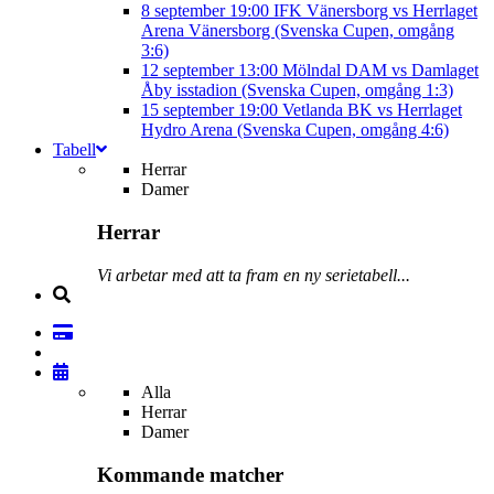
8 september
19:00
IFK Vänersborg vs Herrlaget
Arena Vänersborg (Svenska Cupen, omgång
3:6)
12 september
13:00
Mölndal DAM vs Damlaget
Åby isstadion (Svenska Cupen, omgång 1:3)
15 september
19:00
Vetlanda BK vs Herrlaget
Hydro Arena (Svenska Cupen, omgång 4:6)
Tabell
Herrar
Damer
Herrar
Vi arbetar med att ta fram en ny serietabell...
Alla
Herrar
Damer
Kommande matcher