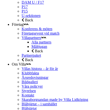
DAM U / F17
P17
P15
U-sektionen
Back
Företag
Konferens & möten
Företagsevent vid match
Villapartners
Alla partners
Måltjugan
Back
Partnerpaket
Back
Om Villa
Villas histora – år för år
Klubbfakta
Årsredovisningar
Bildgalleri
Våra policyer
Styrelsen
Kontakt
Skaraborgsandan made by Villa Lidköping
Blåhjärtat – i samhället
Blåhjärtat