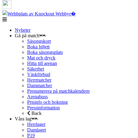
Nyheter
Gå på match
Säsongskort
Boka biljett
Boka säsongsplats
Mat och dryck
Hitta till arenan
Säkerhet
Väskförbud
Herrmatcher
Dammatcher
Prenumerera på matchkalendern
Arenabuss
Prisinfo och bokning
Pressinformation
Back
Våra lag
Herrlaget
Damlaget
P19