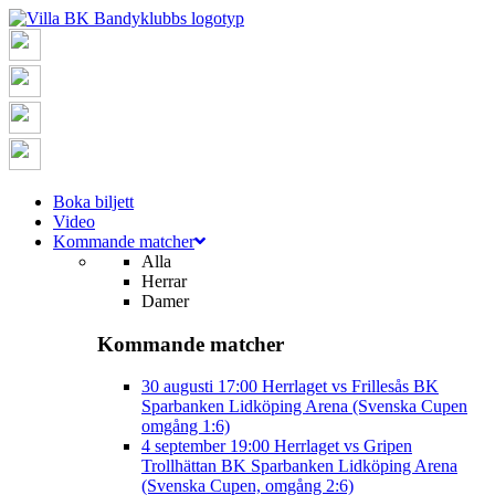
Boka biljett
Video
Kommande matcher
Alla
Herrar
Damer
Kommande matcher
30 augusti
17:00
Herrlaget vs Frillesås BK
Sparbanken Lidköping Arena (Svenska Cupen
omgång 1:6)
4 september
19:00
Herrlaget vs Gripen
Trollhättan BK
Sparbanken Lidköping Arena
(Svenska Cupen, omgång 2:6)