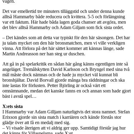
vägen.
Det var emellertid tre minuters tilläggstid och under denna kunde
alltså Hammarby både reducera och kvittera. 5-5 och förlängning
var ett faktum. Här hade båda lagen goda chanser att avgöra, men
det blev alltså Hammarby och Adam Giljam som fick sista ordet.
– Det kändes som att detta var typiskt för den här säsongen. Det har
ju talats mycket om den här bronsmatchen, men vi ville verkligen
vinna. Att förlora på det här sättet kommer att kännas länge, sade
Martin Andreasson ner han steg ur duschen.
Att gå in på spelarkritik en sådan här gång känns egentligen inte så
angeläget. Tremålskytten David Karlsson och Bryngel med sina två
mål måste dock nämnas och de hade ju mycket väl kunnat bli
bronshjältar. David Borvall gjorde många bra räddningar och ska
inte lastas för förlusten. Petter Björling är också värt ett
omnämnande, medan det kanske fanns en och annan som hade gjort
bäst i avstå spel…
X:ets sista
I Hammarby var Adam Gilljam naturligtvis det stora namnet. Stefan
Erixson gjorde sin sista match i karriären och kände förstås stor
glädje över att få en medalj med sig.
– Vi visade återigen att vi aldrig ger upp. Samtidigt förstår jag hur
det känns för Villaspelarna, sade X:et.