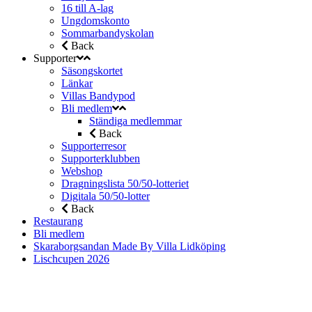
16 till A-lag
Ungdomskonto
Sommarbandyskolan
Back
Supporter
Säsongskortet
Länkar
Villas Bandypod
Bli medlem
Ständiga medlemmar
Back
Supporterresor
Supporterklubben
Webshop
Dragningslista 50/50-lotteriet
Digitala 50/50-lotter
Back
Restaurang
Bli medlem
Skaraborgsandan Made By Villa Lidköping
Lischcupen 2026