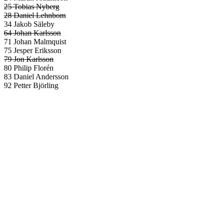
25 Tobias Nyberg
28 Daniel Lehnbom
34 Jakob Säleby
64 Johan Karlsson
71 Johan Malmquist
75 Jesper Eriksson
79 Jon Karlsson
80 Philip Florén
83 Daniel Andersson
92 Petter Björling