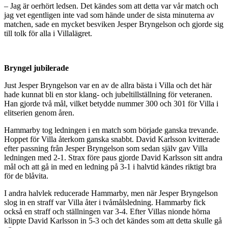
– Jag är oerhört ledsen. Det kändes som att detta var vår match och
jag vet egentligen inte vad som hände under de sista minuterna av
matchen, sade en mycket besviken Jesper Bryngelson och gjorde sig
till tolk för alla i Villalägret.
Bryngel jubilerade
Just Jesper Bryngelson var en av de allra bästa i Villa och det här
hade kunnat bli en stor klang- och jubeltillställning för veteranen.
Han gjorde två mål, vilket betydde nummer 300 och 301 för Villa i
elitserien genom åren.
Hammarby tog ledningen i en match som började ganska trevande.
Hoppet för Villa återkom ganska snabbt. David Karlsson kvitterade
efter passning från Jesper Bryngelson som sedan själv gav Villa
ledningen med 2-1. Strax före paus gjorde David Karlsson sitt andra
mål och att gå in med en ledning på 3-1 i halvtid kändes riktigt bra
för de blåvita.
I andra halvlek reducerade Hammarby, men när Jesper Bryngelson
slog in en straff var Villa åter i tvåmålsledning. Hammarby fick
också en straff och ställningen var 3-4. Efter Villas nionde hörna
klippte David Karlsson in 5-3 och det kändes som att detta skulle gå