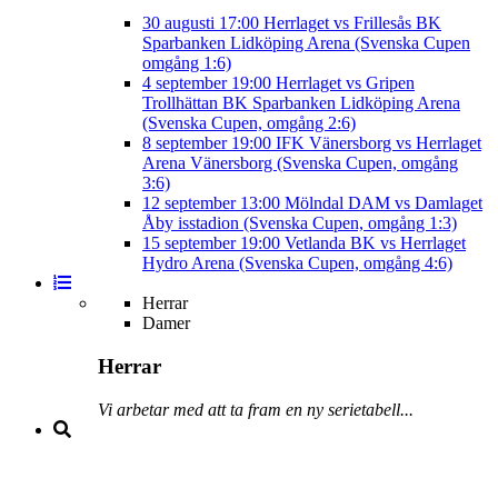
30 augusti
17:00
Herrlaget vs Frillesås BK
Sparbanken Lidköping Arena (Svenska Cupen
omgång 1:6)
4 september
19:00
Herrlaget vs Gripen
Trollhättan BK
Sparbanken Lidköping Arena
(Svenska Cupen, omgång 2:6)
8 september
19:00
IFK Vänersborg vs Herrlaget
Arena Vänersborg (Svenska Cupen, omgång
3:6)
12 september
13:00
Mölndal DAM vs Damlaget
Åby isstadion (Svenska Cupen, omgång 1:3)
15 september
19:00
Vetlanda BK vs Herrlaget
Hydro Arena (Svenska Cupen, omgång 4:6)
Herrar
Damer
Herrar
Vi arbetar med att ta fram en ny serietabell...