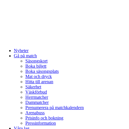
Nyheter
Gå på match
Säsongskort
Boka biljett
Boka säsongsplats
Mat och dryck
Hitta till arenan
Säkerhet
Väskförbud
Herrmatcher
Dammatcher
Prenumerera på matchkalendern
Arenabuss
Prisinfo och bokning
Pressinformation
Våra lag