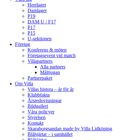
Herrlaget
Damlaget
P19
DAM U / F17
P17
P15
U-sektionen
Företag
Konferens & möten
Företagsevent vid match
Villapartners
Alla partners
Måltjugan
Partnerpaket
Om Villa
Villas histora – år för år
Klubbfakta
Årsredovisningar
Bildgalleri
Våra policyer
Styrelsen
Kontakt
Skaraborgsandan made by Villa Lidköping
Blåhjärtat – i samhället
Blåhjärtat