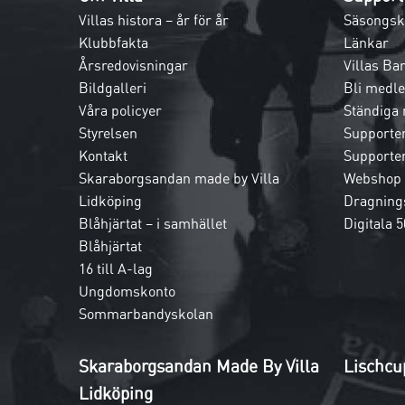
Villas histora – år för år
Säsongsk
Klubbfakta
Länkar
Årsredovisningar
Villas Ba
Bildgalleri
Bli medl
Våra policyer
Ständiga
Styrelsen
Supporte
Kontakt
Supporte
Skaraborgsandan made by Villa
Webshop
Lidköping
Dragnings
Blåhjärtat – i samhället
Digitala 5
Blåhjärtat
16 till A-lag
Ungdomskonto
Sommarbandyskolan
Skaraborgsandan Made By Villa
Lischcu
Lidköping