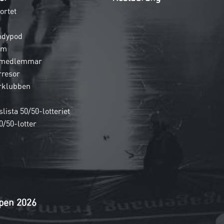
ortet
ndypod
em
 medlemmar
rresor
rklubben
lista 50/50-lotteriet
0/50-lotter
pen 2026