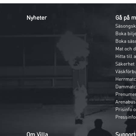
Nyheter
Gå på m
Säsongsk
Boka bilje
Boka säs
Mat och 
Hitta till
Säkerhet
Väskförb
Herrmatc
Dammatc
Prenumer
Arenabus
Prisinfo 
Pressinfo
Om Villa
Support