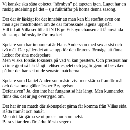
Vi kanske ska sätta epitetet ”hörnbyn” på tapeten igen. Laget har en
ruskig utdelning på det – sju fullträffar på hörna denna säsong.
Det där är läskigt för det innebär att man kan bli straffat även om
man äger matchbilden om de där förbaskade lägena uppstår.
Vill till att Villa ser till att INTE ge Edsbyn chansen att få använda
sitt skarpa hörnskytte för mycket.
Spelare som har imponerat är Hans Andersson med sex assist och
två mål. Där gäller det att se upp för den lirarens förmåga att finna
luckor för sina medspelare.
Men vi ska förstås fokusera på vad vi kan prestera. Och presterat har
vi inte gjort så här långt i elitseriespelet och jag är genuint besviken
på hur det har sett ut de senaste matcherna.
Spelare som Daniel Andersson måste visa mer skärpa framför mål
och detsamma gäller Jesper Bryngelson.
Defensiven? Ja, den inte har fungerat så här långt. Men kunnandet
finns där, det är jag övertygad om.
Det här är en match där skönspelet gärna får komma från Villas sida.
Båda framåt och bakåt.
Men det får gärna se ut precis hur som helst.
Bara vi tar den där jädra första segern.