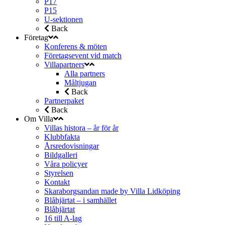
P17
P15
U-sektionen
Back
Företag
Konferens & möten
Företagsevent vid match
Villapartners
Alla partners
Måltjugan
Back
Partnerpaket
Back
Om Villa
Villas histora – år för år
Klubbfakta
Årsredovisningar
Bildgalleri
Våra policyer
Styrelsen
Kontakt
Skaraborgsandan made by Villa Lidköping
Blåhjärtat – i samhället
Blåhjärtat
16 till A-lag