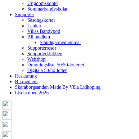
Ungdomskonto
Sommarbandyskolan
Supporter
Säsongskortet
Länkar
Villas Bandypod
Bli medlem
Ständiga medlemmar
Supporterresor
Supporterklubben
Webshop
Dragningslista 50/50-lotteriet
Digitala 50/50-lotter
Restaurang
Bli medlem
Skaraborgsandan Made By Villa Lidköping
Lischcupen 2026