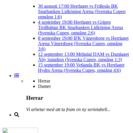
30 augusti
17:00
Herrlaget vs Frillesås BK
Sparbanken Lidköping Arena (Svenska Cupen
omgång 1:6)
4 september
19:00
Herrlaget vs Gripen
Trollhättan BK
Sparbanken Lidköping Arena
(Svenska Cupen, omgång 2:6)
8 september
19:00
IFK Vänersborg vs Herrlaget
Arena Vänersborg (Svenska Cupen, omgång
3:6)
12 september
13:00
Mölndal DAM vs Damlaget
Åby isstadion (Svenska Cupen, omgång 1:3)
15 september
19:00
Vetlanda BK vs Herrlaget
Hydro Arena (Svenska Cupen, omgång 4:6)
Herrar
Damer
Herrar
Vi arbetar med att ta fram en ny serietabell...