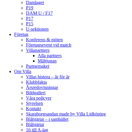
Damlaget
P19
DAM U / F17
P17
P15
U-sektionen
Företag
Konferens & möten
Företagsevent vid match
Villapartners
Alla partners
Måltjugan
Partnerpaket
Om Villa
Villas histora – år för år
Klubbfakta
Årsredovisningar
Bildgalleri
Våra policyer
Styrelsen
Kontakt
Skaraborgsandan made by Villa Lidköping
Blåhjärtat – i samhället
Blåhjärtat
16 till A-lag