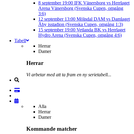
8 september
19:00
IFK Vänersborg vs Herrlaget
Arena Vänersborg (Svenska Cupen, omgång
3:6)
12 september
13:00
Mölndal DAM vs Damlaget
Åby isstadion (Svenska Cupen, omgång 1:3)
15 september
19:00
Vetlanda BK vs Herrlaget
Hydro Arena (Svenska Cupen, omgång 4:6)
Tabell
Herrar
Damer
Herrar
Vi arbetar med att ta fram en ny serietabell...
Alla
Herrar
Damer
Kommande matcher