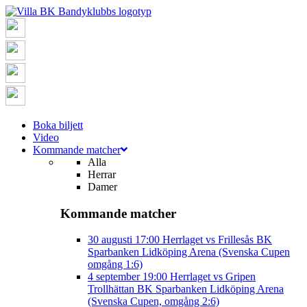
Boka biljett
Video
Kommande matcher
Alla
Herrar
Damer
Kommande matcher
30 augusti
17:00
Herrlaget vs Frillesås BK
Sparbanken Lidköping Arena (Svenska Cupen
omgång 1:6)
4 september
19:00
Herrlaget vs Gripen
Trollhättan BK
Sparbanken Lidköping Arena
(Svenska Cupen, omgång 2:6)