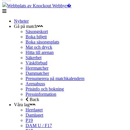
Nyheter
Gå på match
Säsongskort
Boka biljett
Boka säsongsplats
Mat och dryck
Hitta till arenan
Säkerhet
Väskförbud
Herrmatcher
Dammatcher
Prenumerera på matchkalendern
Arenabuss
Prisinfo och bokning
Pressinformation
Back
Våra lag
Herrlaget
Damlaget
P19
DAM U / F17