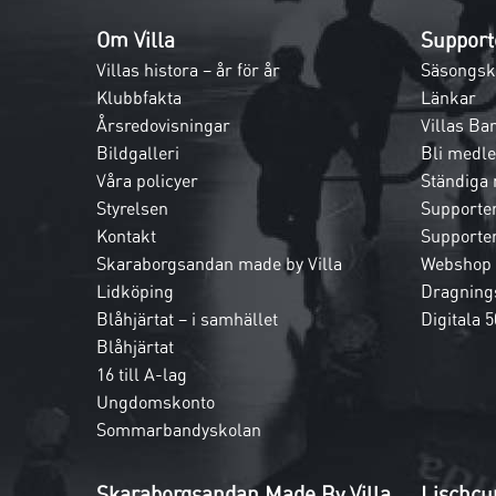
Om Villa
Support
Villas histora – år för år
Säsongsk
Klubbfakta
Länkar
Årsredovisningar
Villas Ba
Bildgalleri
Bli medl
Våra policyer
Ständiga
Styrelsen
Supporte
Kontakt
Supporte
Skaraborgsandan made by Villa
Webshop
Lidköping
Dragnings
Blåhjärtat – i samhället
Digitala 5
Blåhjärtat
16 till A-lag
Ungdomskonto
Sommarbandyskolan
Skaraborgsandan Made By Villa
Lischcu