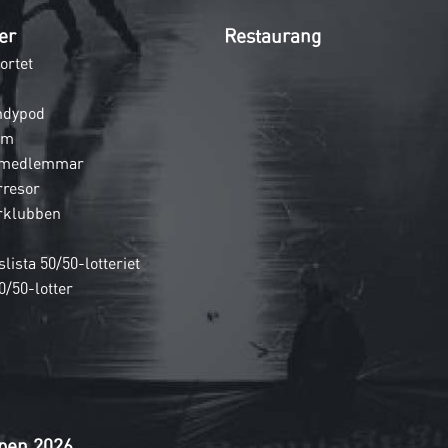
er
Restaurang
ortet
ndypod
em
 medlemmar
rresor
rklubben
lista 50/50-lotteriet
0/50-lotter
pen 2026