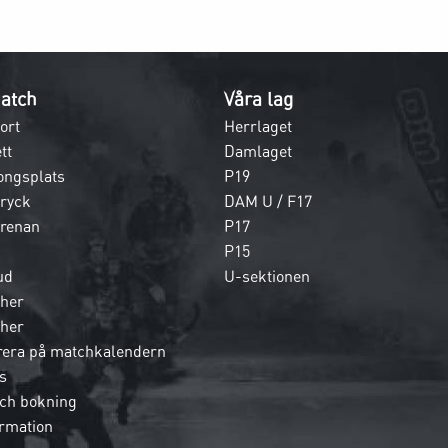
atch
Våra lag
ort
Herrlaget
tt
Damlaget
ongsplats
P19
dryck
DAM U / F17
 arenan
P17
P15
ud
U-sektionen
her
her
era på matchkalendern
s
och bokning
rmation