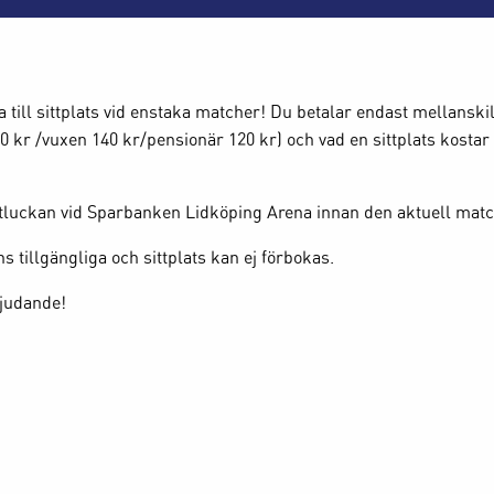
ll sittplats vid enstaka matcher! Du betalar endast mellanskill
0 kr /vuxen 140 kr/pensionär 120 kr) och vad en sittplats kosta
jettluckan vid Sparbanken Lidköping Arena innan den aktuell match
s tillgängliga och sittplats kan ej förbokas.
bjudande!