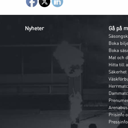
Nyheter
Gå på m
Säsongsk
Boka bilje
Boka säs
Mat och 
Hitta till
Säkerhet
Väskförb
Herrmatc
Dammatc
Prenumer
Arenabus
Prisinfo 
Pressinfo