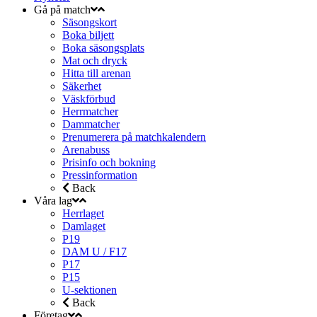
Gå på match
Säsongskort
Boka biljett
Boka säsongsplats
Mat och dryck
Hitta till arenan
Säkerhet
Väskförbud
Herrmatcher
Dammatcher
Prenumerera på matchkalendern
Arenabuss
Prisinfo och bokning
Pressinformation
Back
Våra lag
Herrlaget
Damlaget
P19
DAM U / F17
P17
P15
U-sektionen
Back
Företag