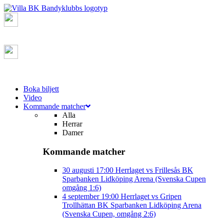
Boka biljett
Video
Kommande matcher
Alla
Herrar
Damer
Kommande matcher
30 augusti
17:00
Herrlaget vs Frillesås BK
Sparbanken Lidköping Arena (Svenska Cupen
omgång 1:6)
4 september
19:00
Herrlaget vs Gripen
Trollhättan BK
Sparbanken Lidköping Arena
(Svenska Cupen, omgång 2:6)