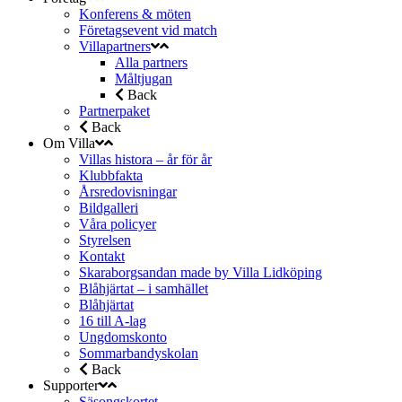
Konferens & möten
Företagsevent vid match
Villapartners
Alla partners
Måltjugan
Back
Partnerpaket
Back
Om Villa
Villas histora – år för år
Klubbfakta
Årsredovisningar
Bildgalleri
Våra policyer
Styrelsen
Kontakt
Skaraborgsandan made by Villa Lidköping
Blåhjärtat – i samhället
Blåhjärtat
16 till A-lag
Ungdomskonto
Sommarbandyskolan
Back
Supporter
Säsongskortet