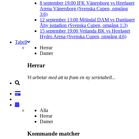
8 september
19:00
IFK Vänersborg vs Herrlaget
Arena Vänersborg (Svenska Cupen, omgång
3:6)
12 september
13:00
Mölndal DAM vs Damlaget
Åby isstadion (Svenska Cupen, omgång 1:3)
15 september
19:00
Vetlanda BK vs Herrlaget
Hydro Arena (Svenska Cupen, omgång 4:6)
Tabell
Herrar
Damer
Herrar
Vi arbetar med att ta fram en ny serietabell...
Alla
Herrar
Damer
Kommande matcher