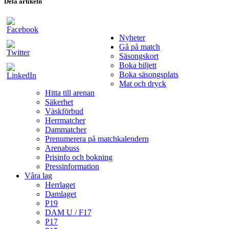
Dela artikeln
Nyheter
Gå på match
Säsongskort
Boka biljett
Boka säsongsplats
Mat och dryck
Hitta till arenan
Säkerhet
Väskförbud
Herrmatcher
Dammatcher
Prenumerera på matchkalendern
Arenabuss
Prisinfo och bokning
Pressinformation
Våra lag
Herrlaget
Damlaget
P19
DAM U / F17
P17