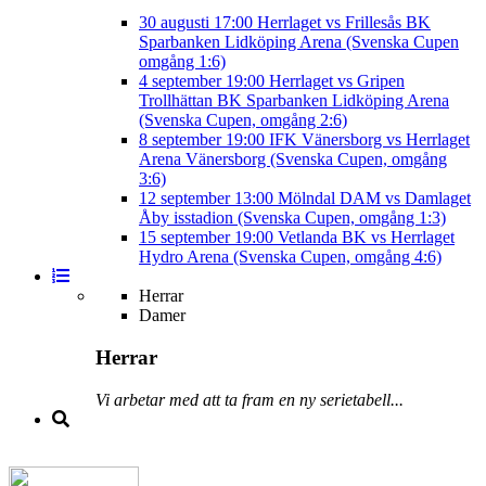
30 augusti
17:00
Herrlaget vs Frillesås BK
Sparbanken Lidköping Arena (Svenska Cupen
omgång 1:6)
4 september
19:00
Herrlaget vs Gripen
Trollhättan BK
Sparbanken Lidköping Arena
(Svenska Cupen, omgång 2:6)
8 september
19:00
IFK Vänersborg vs Herrlaget
Arena Vänersborg (Svenska Cupen, omgång
3:6)
12 september
13:00
Mölndal DAM vs Damlaget
Åby isstadion (Svenska Cupen, omgång 1:3)
15 september
19:00
Vetlanda BK vs Herrlaget
Hydro Arena (Svenska Cupen, omgång 4:6)
Herrar
Damer
Herrar
Vi arbetar med att ta fram en ny serietabell...