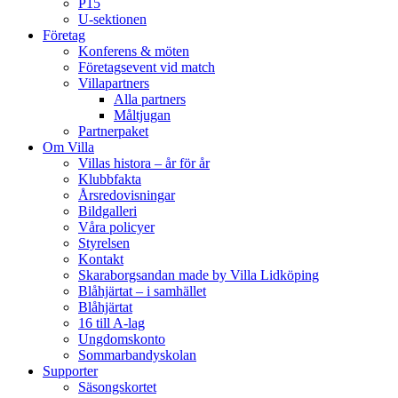
P15
U-sektionen
Företag
Konferens & möten
Företagsevent vid match
Villapartners
Alla partners
Måltjugan
Partnerpaket
Om Villa
Villas histora – år för år
Klubbfakta
Årsredovisningar
Bildgalleri
Våra policyer
Styrelsen
Kontakt
Skaraborgsandan made by Villa Lidköping
Blåhjärtat – i samhället
Blåhjärtat
16 till A-lag
Ungdomskonto
Sommarbandyskolan
Supporter
Säsongskortet