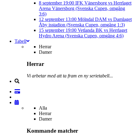
8 september
19:00
IFK Vänersborg vs Herrlaget
Arena Vänersborg (Svenska Cupen, omgång
3:6)
12 september
13:00
Mölndal DAM vs Damlaget
Åby isstadion (Svenska Cupen, omgång 1:3)
15 september
19:00
Vetlanda BK vs Herrlaget
Hydro Arena (Svenska Cupen, omgång 4:6)
Tabell
Herrar
Damer
Herrar
Vi arbetar med att ta fram en ny serietabell...
Alla
Herrar
Damer
Kommande matcher