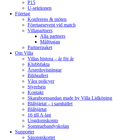
P15
U-sektionen
Företag
Konferens & möten
Företagsevent vid match
Villapartners
Alla partners
Måltjugan
Partnerpaket
Om Villa
Villas histora – år för år
Klubbfakta
Årsredovisningar
Bildgalleri
Våra policyer
Styrelsen
Kontakt
Skaraborgsandan made by Villa Lidköping
Blåhjärtat – i samhället
Blåhjärtat
16 till A-lag
Ungdomskonto
Sommarbandyskolan
Supporter
Säsongskortet