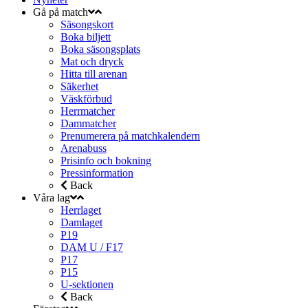
Gå på match
Säsongskort
Boka biljett
Boka säsongsplats
Mat och dryck
Hitta till arenan
Säkerhet
Väskförbud
Herrmatcher
Dammatcher
Prenumerera på matchkalendern
Arenabuss
Prisinfo och bokning
Pressinformation
Back
Våra lag
Herrlaget
Damlaget
P19
DAM U / F17
P17
P15
U-sektionen
Back