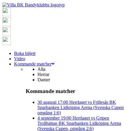
Boka biljett
Video
Kommande matcher
Alla
Herrar
Damer
Kommande matcher
30 augusti
17:00
Herrlaget vs Frillesås BK
Sparbanken Lidköping Arena (Svenska Cupen
omgång 1:6)
4 september
19:00
Herrlaget vs Gripen
Trollhättan BK
Sparbanken Lidköping Arena
(Svenska Cupen, omgång 2:6)