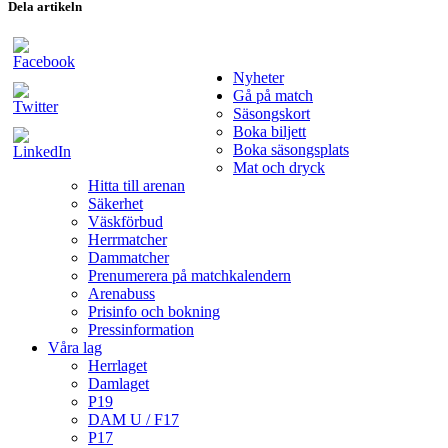
Dela artikeln
Nyheter
Gå på match
Säsongskort
Boka biljett
Boka säsongsplats
Mat och dryck
Hitta till arenan
Säkerhet
Väskförbud
Herrmatcher
Dammatcher
Prenumerera på matchkalendern
Arenabuss
Prisinfo och bokning
Pressinformation
Våra lag
Herrlaget
Damlaget
P19
DAM U / F17
P17