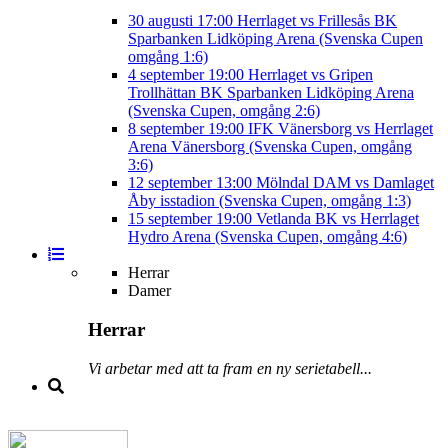
30 augusti
17:00
Herrlaget vs Frillesås BK
Sparbanken Lidköping Arena (Svenska Cupen
omgång 1:6)
4 september
19:00
Herrlaget vs Gripen
Trollhättan BK
Sparbanken Lidköping Arena
(Svenska Cupen, omgång 2:6)
8 september
19:00
IFK Vänersborg vs Herrlaget
Arena Vänersborg (Svenska Cupen, omgång
3:6)
12 september
13:00
Mölndal DAM vs Damlaget
Åby isstadion (Svenska Cupen, omgång 1:3)
15 september
19:00
Vetlanda BK vs Herrlaget
Hydro Arena (Svenska Cupen, omgång 4:6)
Herrar
Damer
Herrar
Vi arbetar med att ta fram en ny serietabell...