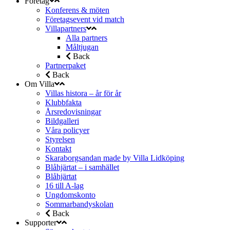
Företag
Konferens & möten
Företagsevent vid match
Villapartners
Alla partners
Måltjugan
Back
Partnerpaket
Back
Om Villa
Villas histora – år för år
Klubbfakta
Årsredovisningar
Bildgalleri
Våra policyer
Styrelsen
Kontakt
Skaraborgsandan made by Villa Lidköping
Blåhjärtat – i samhället
Blåhjärtat
16 till A-lag
Ungdomskonto
Sommarbandyskolan
Back
Supporter