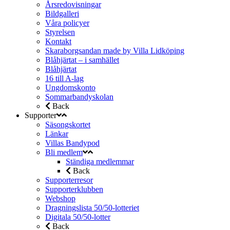
Årsredovisningar
Bildgalleri
Våra policyer
Styrelsen
Kontakt
Skaraborgsandan made by Villa Lidköping
Blåhjärtat – i samhället
Blåhjärtat
16 till A-lag
Ungdomskonto
Sommarbandyskolan
Back
Supporter
Säsongskortet
Länkar
Villas Bandypod
Bli medlem
Ständiga medlemmar
Back
Supporterresor
Supporterklubben
Webshop
Dragningslista 50/50-lotteriet
Digitala 50/50-lotter
Back