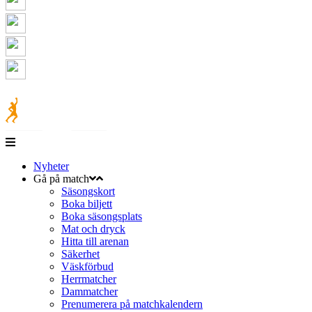
Nyheter
Gå på match
Säsongskort
Boka biljett
Boka säsongsplats
Mat och dryck
Hitta till arenan
Säkerhet
Väskförbud
Herrmatcher
Dammatcher
Prenumerera på matchkalendern