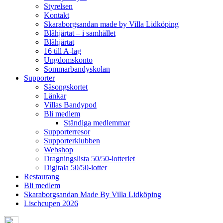
Styrelsen
Kontakt
Skaraborgsandan made by Villa Lidköping
Blåhjärtat – i samhället
Blåhjärtat
16 till A-lag
Ungdomskonto
Sommarbandyskolan
Supporter
Säsongskortet
Länkar
Villas Bandypod
Bli medlem
Ständiga medlemmar
Supporterresor
Supporterklubben
Webshop
Dragningslista 50/50-lotteriet
Digitala 50/50-lotter
Restaurang
Bli medlem
Skaraborgsandan Made By Villa Lidköping
Lischcupen 2026