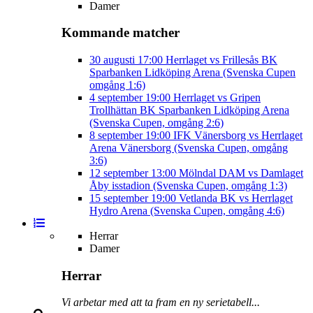
Damer
Kommande matcher
30 augusti
17:00
Herrlaget vs Frillesås BK
Sparbanken Lidköping Arena (Svenska Cupen
omgång 1:6)
4 september
19:00
Herrlaget vs Gripen
Trollhättan BK
Sparbanken Lidköping Arena
(Svenska Cupen, omgång 2:6)
8 september
19:00
IFK Vänersborg vs Herrlaget
Arena Vänersborg (Svenska Cupen, omgång
3:6)
12 september
13:00
Mölndal DAM vs Damlaget
Åby isstadion (Svenska Cupen, omgång 1:3)
15 september
19:00
Vetlanda BK vs Herrlaget
Hydro Arena (Svenska Cupen, omgång 4:6)
Herrar
Damer
Herrar
Vi arbetar med att ta fram en ny serietabell...