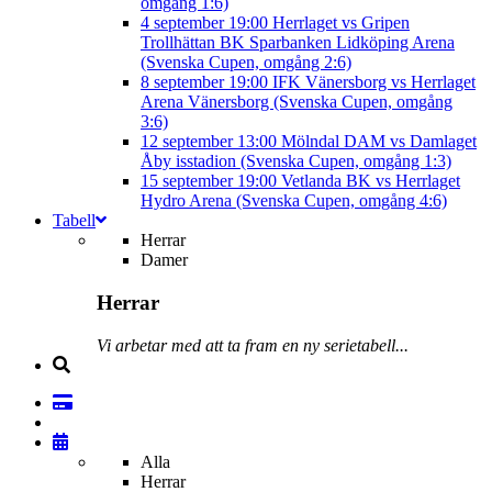
omgång 1:6)
4 september
19:00
Herrlaget vs Gripen
Trollhättan BK
Sparbanken Lidköping Arena
(Svenska Cupen, omgång 2:6)
8 september
19:00
IFK Vänersborg vs Herrlaget
Arena Vänersborg (Svenska Cupen, omgång
3:6)
12 september
13:00
Mölndal DAM vs Damlaget
Åby isstadion (Svenska Cupen, omgång 1:3)
15 september
19:00
Vetlanda BK vs Herrlaget
Hydro Arena (Svenska Cupen, omgång 4:6)
Tabell
Herrar
Damer
Herrar
Vi arbetar med att ta fram en ny serietabell...
Alla
Herrar