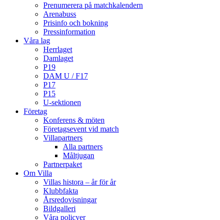
Prenumerera på matchkalendern
Arenabuss
Prisinfo och bokning
Pressinformation
Våra lag
Herrlaget
Damlaget
P19
DAM U / F17
P17
P15
U-sektionen
Företag
Konferens & möten
Företagsevent vid match
Villapartners
Alla partners
Måltjugan
Partnerpaket
Om Villa
Villas histora – år för år
Klubbfakta
Årsredovisningar
Bildgalleri
Våra policyer