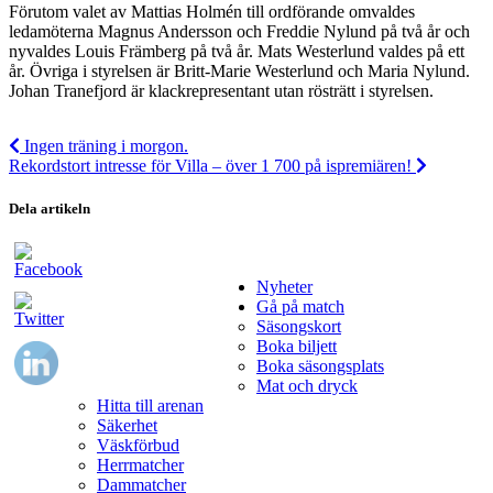
Förutom valet av Mattias Holmén till ordförande omvaldes
ledamöterna Magnus Andersson och Freddie Nylund på två år och
nyvaldes Louis Främberg på två år. Mats Westerlund valdes på ett
år. Övriga i styrelsen är Britt-Marie Westerlund och Maria Nylund.
Johan Tranefjord är klackrepresentant utan rösträtt i styrelsen.
Ingen träning i morgon.
Rekordstort intresse för Villa – över 1 700 på ispremiären!
Dela artikeln
Nyheter
Gå på match
Säsongskort
Boka biljett
Boka säsongsplats
Mat och dryck
Hitta till arenan
Säkerhet
Väskförbud
Herrmatcher
Dammatcher