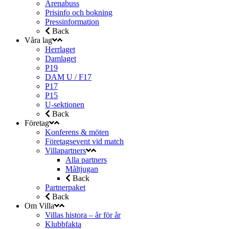
Arenabuss
Prisinfo och bokning
Pressinformation
Back
Våra lag
Herrlaget
Damlaget
P19
DAM U / F17
P17
P15
U-sektionen
Back
Företag
Konferens & möten
Företagsevent vid match
Villapartners
Alla partners
Måltjugan
Back
Partnerpaket
Back
Om Villa
Villas histora – år för år
Klubbfakta