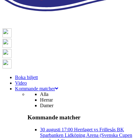
Boka biljett
Video
Kommande matcher
Alla
Herrar
Damer
Kommande matcher
30 augusti
17:00
Herrlaget vs Frillesås BK
Sparbanken Lidköping Arena (Svenska Cupen