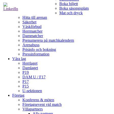
Boka biljett
Boka säsongsplats
Mat och dryck
Hitta till arenan
Säkerhet
Väskförbud
Herrmatcher
Dammatcher
Prenumerera på matchkalendern
Arenabuss
Prisinfo och bokning
Pressinformation
Våra lag
Herrlaget
Damlaget
P19
DAM U / F17
P17
P15
U-sektionen
Företag
Konferens & möten
Företagsevent vid match
Villapartners
Alla partners