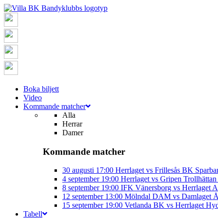
Boka biljett
Video
Kommande matcher
Alla
Herrar
Damer
Kommande matcher
30 augusti
17:00
Herrlaget vs Frillesås BK
Sparba
4 september
19:00
Herrlaget vs Gripen Trollhätt
8 september
19:00
IFK Vänersborg vs Herrlaget
A
12 september
13:00
Mölndal DAM vs Damlaget
Å
15 september
19:00
Vetlanda BK vs Herrlaget
Hyd
Tabell