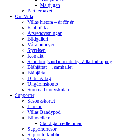
Måltjugan
Partnerpaket
Om Villa
Villas histora – år för år
Klubbfakta
Årsredovisningar
Bildgalleri
Våra policyer
Styrelsen
Kontakt
Skaraborgsandan made by Villa Lidköping
Blåhjärtat – i samhället
Blåhjärtat
16 till A-lag
Ungdomskonto
Sommarbandyskolan
Supporter
Säsongskortet
Länkar
Villas Bandypod
Bli medlem
Ständiga medlemmar
Supporterresor
Supporterklubben