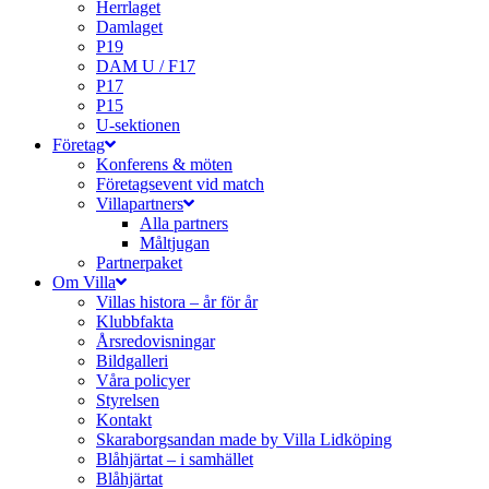
Herrlaget
Damlaget
P19
DAM U / F17
P17
P15
U-sektionen
Företag
Konferens & möten
Företagsevent vid match
Villapartners
Alla partners
Måltjugan
Partnerpaket
Om Villa
Villas histora – år för år
Klubbfakta
Årsredovisningar
Bildgalleri
Våra policyer
Styrelsen
Kontakt
Skaraborgsandan made by Villa Lidköping
Blåhjärtat – i samhället
Blåhjärtat