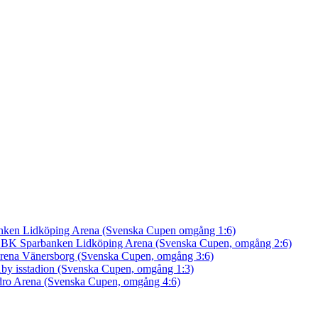
nken Lidköping Arena (Svenska Cupen omgång 1:6)
an BK
Sparbanken Lidköping Arena (Svenska Cupen, omgång 2:6)
rena Vänersborg (Svenska Cupen, omgång 3:6)
by isstadion (Svenska Cupen, omgång 1:3)
ro Arena (Svenska Cupen, omgång 4:6)