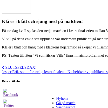
Klä er i blått och sjung med på matchen!
På torsdag kväll spelas den tredje matchen i kvartsfinalserien mella
Vi vill på detta enkla sätt uppmana vår underbara publik att gå man ur
Klä er i blått och häng med i klackens hejaramsor så skapar vi tills
PS! Texten till låten "Vi som älskar Villa" finns i matchprogrammet so
SLUTSPELSDAX!
Jesper Eriksson inför tredje kvartsfinalen – Nu behöver vi publikens 
Dela artikeln
Nyheter
Gå på match
Säsongskort