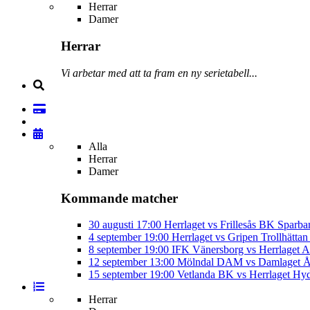
Herrar
Damer
Herrar
Vi arbetar med att ta fram en ny serietabell...
Alla
Herrar
Damer
Kommande matcher
30 augusti
17:00
Herrlaget vs Frillesås BK
Sparba
4 september
19:00
Herrlaget vs Gripen Trollhätt
8 september
19:00
IFK Vänersborg vs Herrlaget
A
12 september
13:00
Mölndal DAM vs Damlaget
Å
15 september
19:00
Vetlanda BK vs Herrlaget
Hyd
Herrar