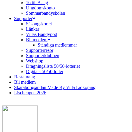
16 till A-lag
Ungdomskonto
Sommarbandyskolan
Supporter
Säsongskortet
Länkar
Villas Bandypod
Bli medlem
Ständiga medlemmar
Supporterresor
Supporterklubben
Webshop
Dragningslista 50/50-lotteriet
Digitala 50/50-lotter
Restaurang
Bli medlem
Skaraborgsandan Made By Villa Lidköping
Lischcupen 2026