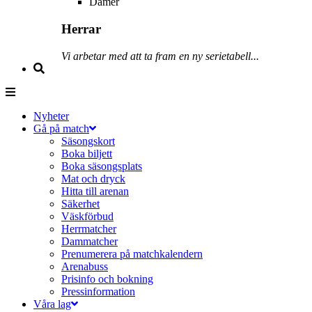
Damer
Herrar
Vi arbetar med att ta fram en ny serietabell...
Nyheter
Gå på match
Säsongskort
Boka biljett
Boka säsongsplats
Mat och dryck
Hitta till arenan
Säkerhet
Väskförbud
Herrmatcher
Dammatcher
Prenumerera på matchkalendern
Arenabuss
Prisinfo och bokning
Pressinformation
Våra lag