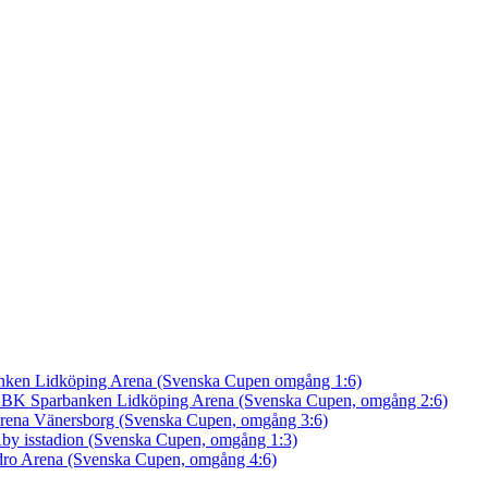
nken Lidköping Arena (Svenska Cupen omgång 1:6)
an BK
Sparbanken Lidköping Arena (Svenska Cupen, omgång 2:6)
rena Vänersborg (Svenska Cupen, omgång 3:6)
by isstadion (Svenska Cupen, omgång 1:3)
ro Arena (Svenska Cupen, omgång 4:6)