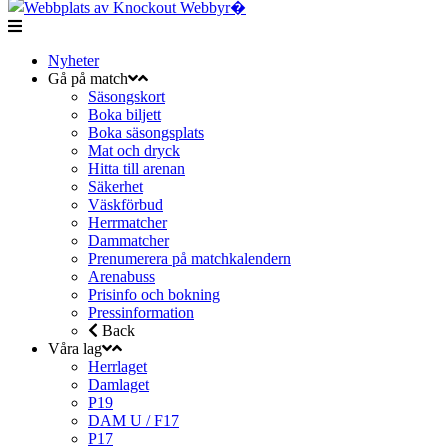
Nyheter
Gå på match
Säsongskort
Boka biljett
Boka säsongsplats
Mat och dryck
Hitta till arenan
Säkerhet
Väskförbud
Herrmatcher
Dammatcher
Prenumerera på matchkalendern
Arenabuss
Prisinfo och bokning
Pressinformation
Back
Våra lag
Herrlaget
Damlaget
P19
DAM U / F17
P17