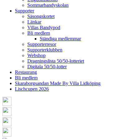
Sommarbandyskolan
Supporter
Säsongskortet
Länkar
Villas Bandypod
Bli medlem
Ständiga medlemmar
Supporterresor
Supporterklubben
Webshop
Dragningslista 50/50-lotteriet
Digitala 50/50-lotter
Restaurang
Bli medlem
Skaraborgsandan Made By Villa Lidköping
Lischcupen 2026