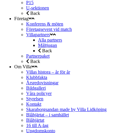
P15
U-sektionen
Back
Företag
Konferens & möten
Företagsevent vid match
Villapartners
Alla partners
Måltjugan
Back
Partnerpaket
Back
Om Villa
Villas histora – år för år
Klubbfakta
Årsredovisningar
Bildgalleri
Våra policyer
Styrelsen
Kontakt
Skaraborgsandan made by Villa Lidköping
Blåhjärtat – i samhället
Blåhjärtat
16 till A-lag
Ungdomskonto