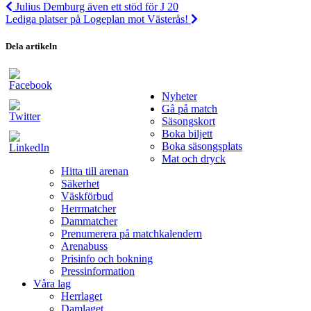
Julius Demburg även ett stöd för J 20
Lediga platser på Logeplan mot Västerås!
Dela artikeln
Nyheter
Gå på match
Säsongskort
Boka biljett
Boka säsongsplats
Mat och dryck
Hitta till arenan
Säkerhet
Väskförbud
Herrmatcher
Dammatcher
Prenumerera på matchkalendern
Arenabuss
Prisinfo och bokning
Pressinformation
Våra lag
Herrlaget
Damlaget