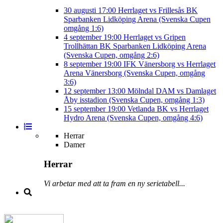
30 augusti
17:00
Herrlaget vs Frillesås BK
Sparbanken Lidköping Arena (Svenska Cupen
omgång 1:6)
4 september
19:00
Herrlaget vs Gripen
Trollhättan BK
Sparbanken Lidköping Arena
(Svenska Cupen, omgång 2:6)
8 september
19:00
IFK Vänersborg vs Herrlaget
Arena Vänersborg (Svenska Cupen, omgång
3:6)
12 september
13:00
Mölndal DAM vs Damlaget
Åby isstadion (Svenska Cupen, omgång 1:3)
15 september
19:00
Vetlanda BK vs Herrlaget
Hydro Arena (Svenska Cupen, omgång 4:6)
Herrar
Damer
Herrar
Vi arbetar med att ta fram en ny serietabell...