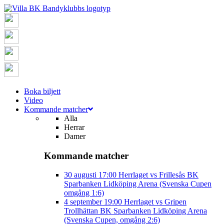
Boka biljett
Video
Kommande matcher
Alla
Herrar
Damer
Kommande matcher
30 augusti
17:00
Herrlaget vs Frillesås BK
Sparbanken Lidköping Arena (Svenska Cupen
omgång 1:6)
4 september
19:00
Herrlaget vs Gripen
Trollhättan BK
Sparbanken Lidköping Arena
(Svenska Cupen, omgång 2:6)