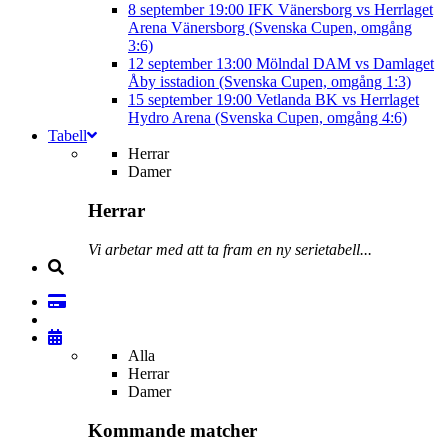
8 september
19:00
IFK Vänersborg vs Herrlaget
Arena Vänersborg (Svenska Cupen, omgång
3:6)
12 september
13:00
Mölndal DAM vs Damlaget
Åby isstadion (Svenska Cupen, omgång 1:3)
15 september
19:00
Vetlanda BK vs Herrlaget
Hydro Arena (Svenska Cupen, omgång 4:6)
Tabell
Herrar
Damer
Herrar
Vi arbetar med att ta fram en ny serietabell...
Alla
Herrar
Damer
Kommande matcher