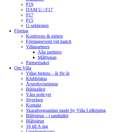
P19
DAM U / F17
P17
P15
U-sektionen
Företag
Konferens & möten
Företagsevent vid match
Villapartners
Alla partners
Måltjugan
Partnerpaket
Om Villa
Villas histora – år för år
Klubbfakta
Årsredovisningar
Bildgalleri
Våra policyer
Styrelsen
Kontakt
Skaraborgsandan made by Villa Lidköping
Blåhjärtat – i samhället
Blåhjärtat
16 till A-lag
Ungdomskonto