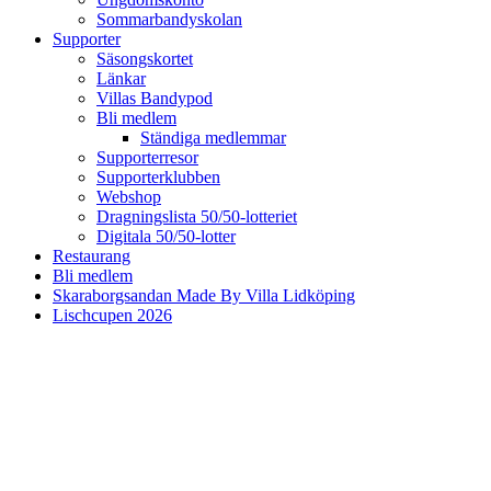
Sommarbandyskolan
Supporter
Säsongskortet
Länkar
Villas Bandypod
Bli medlem
Ständiga medlemmar
Supporterresor
Supporterklubben
Webshop
Dragningslista 50/50-lotteriet
Digitala 50/50-lotter
Restaurang
Bli medlem
Skaraborgsandan Made By Villa Lidköping
Lischcupen 2026