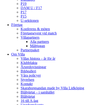
P19
DAM U / F17
P17
P15
U-sektionen
Företag
Konferens & möten
Företagsevent vid match
Villapartners
Alla partners
Måltjugan
Partnerpaket
Om Villa
Villas histora – år för år
Klubbfakta
Årsredovisningar
Bildgalleri
Våra policyer
Styrelsen
Kontakt
Skaraborgsandan made by Villa Lidköping
Blåhjärtat – i samhället
Blåhjärtat
16 till A-lag
Ungdomskonto