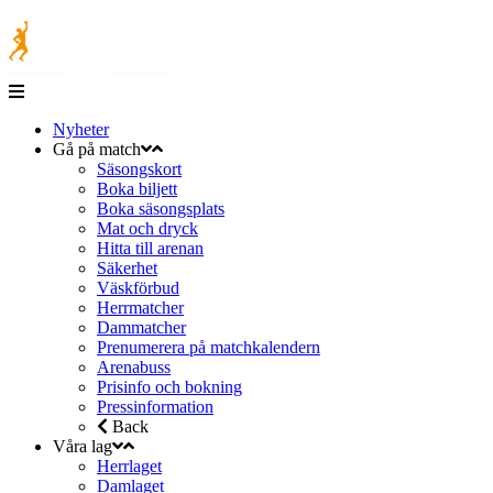
Nyheter
Gå på match
Säsongskort
Boka biljett
Boka säsongsplats
Mat och dryck
Hitta till arenan
Säkerhet
Väskförbud
Herrmatcher
Dammatcher
Prenumerera på matchkalendern
Arenabuss
Prisinfo och bokning
Pressinformation
Back
Våra lag
Herrlaget
Damlaget