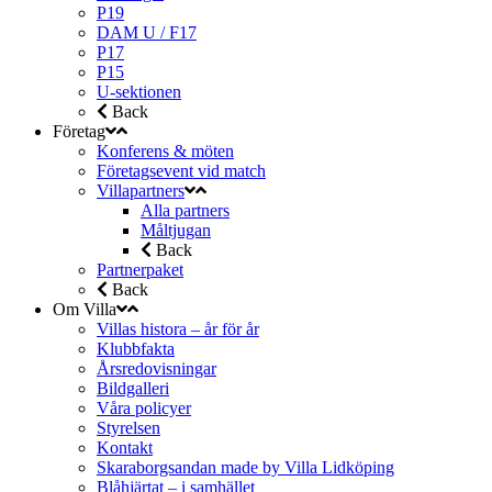
P19
DAM U / F17
P17
P15
U-sektionen
Back
Företag
Konferens & möten
Företagsevent vid match
Villapartners
Alla partners
Måltjugan
Back
Partnerpaket
Back
Om Villa
Villas histora – år för år
Klubbfakta
Årsredovisningar
Bildgalleri
Våra policyer
Styrelsen
Kontakt
Skaraborgsandan made by Villa Lidköping
Blåhjärtat – i samhället