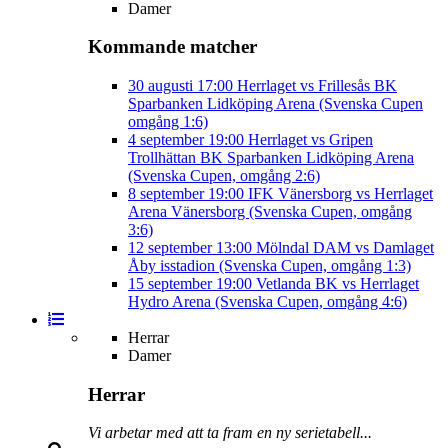
Damer
Kommande matcher
30 augusti
17:00
Herrlaget vs Frillesås BK
Sparbanken Lidköping Arena (Svenska Cupen
omgång 1:6)
4 september
19:00
Herrlaget vs Gripen
Trollhättan BK
Sparbanken Lidköping Arena
(Svenska Cupen, omgång 2:6)
8 september
19:00
IFK Vänersborg vs Herrlaget
Arena Vänersborg (Svenska Cupen, omgång
3:6)
12 september
13:00
Mölndal DAM vs Damlaget
Åby isstadion (Svenska Cupen, omgång 1:3)
15 september
19:00
Vetlanda BK vs Herrlaget
Hydro Arena (Svenska Cupen, omgång 4:6)
Herrar
Damer
Herrar
Vi arbetar med att ta fram en ny serietabell...