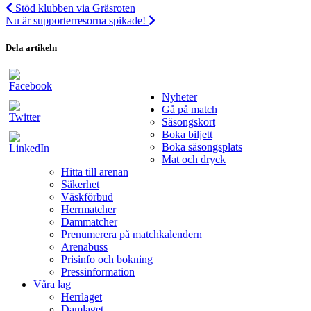
Stöd klubben via Gräsroten
Nu är supporterresorna spikade!
Dela artikeln
Nyheter
Gå på match
Säsongskort
Boka biljett
Boka säsongsplats
Mat och dryck
Hitta till arenan
Säkerhet
Väskförbud
Herrmatcher
Dammatcher
Prenumerera på matchkalendern
Arenabuss
Prisinfo och bokning
Pressinformation
Våra lag
Herrlaget
Damlaget