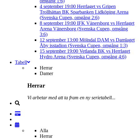
omgång 1:6)
4 september
19:00
Herrlaget vs Gripen
Trollhättan BK
Sparbanken Lidköping Arena
(Svenska Cupen, omgång 2:6)
8 september
19:00
IFK Vänersborg vs Herrlaget
Arena Vänersborg (Svenska Cupen, omgång
3:6)
12 september
13:00
Mölndal DAM vs Damlaget
Åby isstadion (Svenska Cupen, omgång 1:3)
15 september
19:00
Vetlanda BK vs Herrlaget
Hydro Arena (Svenska Cupen, omgång 4:6)
Tabell
Herrar
Damer
Herrar
Vi arbetar med att ta fram en ny serietabell...
Alla
Herrar