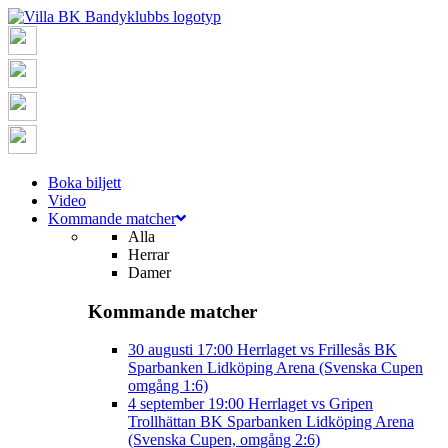
Boka biljett
Video
Kommande matcher
Alla
Herrar
Damer
Kommande matcher
30 augusti
17:00
Herrlaget vs Frillesås BK
Sparbanken Lidköping Arena (Svenska Cupen
omgång 1:6)
4 september
19:00
Herrlaget vs Gripen
Trollhättan BK
Sparbanken Lidköping Arena
(Svenska Cupen, omgång 2:6)