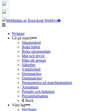
Nyheter
Gå på match
Säsongskort
Boka biljett
Boka säsongsplats
Mat och dryck
Hitta till arenan
Säkerhet
Väskförbud
Herrmatcher
Dammatcher
Prenumerera på matchkalendern
Arenabuss
Prisinfo och bokning
Pressinformation
Back
Våra lag
Herrlaget