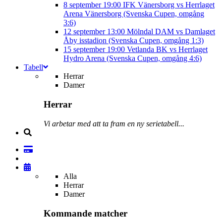
8 september
19:00
IFK Vänersborg vs Herrlaget
Arena Vänersborg (Svenska Cupen, omgång
3:6)
12 september
13:00
Mölndal DAM vs Damlaget
Åby isstadion (Svenska Cupen, omgång 1:3)
15 september
19:00
Vetlanda BK vs Herrlaget
Hydro Arena (Svenska Cupen, omgång 4:6)
Tabell
Herrar
Damer
Herrar
Vi arbetar med att ta fram en ny serietabell...
Alla
Herrar
Damer
Kommande matcher