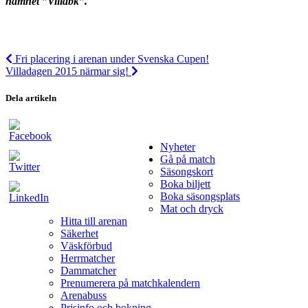
namnet ”Villabk”.
Fri placering i arenan under Svenska Cupen!
Villadagen 2015 närmar sig!
Dela artikeln
Nyheter
Gå på match
Säsongskort
Boka biljett
Boka säsongsplats
Mat och dryck
Hitta till arenan
Säkerhet
Väskförbud
Herrmatcher
Dammatcher
Prenumerera på matchkalendern
Arenabuss
Prisinfo och bokning