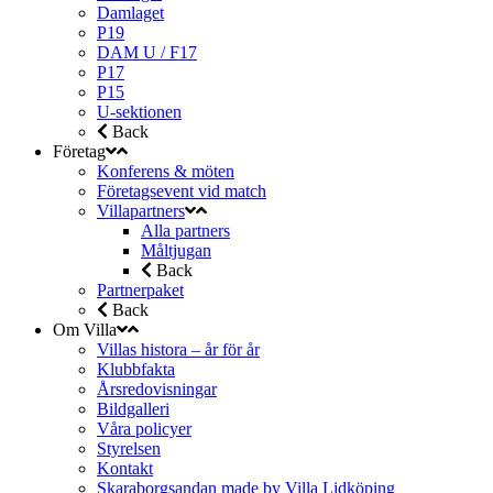
Damlaget
P19
DAM U / F17
P17
P15
U-sektionen
Back
Företag
Konferens & möten
Företagsevent vid match
Villapartners
Alla partners
Måltjugan
Back
Partnerpaket
Back
Om Villa
Villas histora – år för år
Klubbfakta
Årsredovisningar
Bildgalleri
Våra policyer
Styrelsen
Kontakt
Skaraborgsandan made by Villa Lidköping