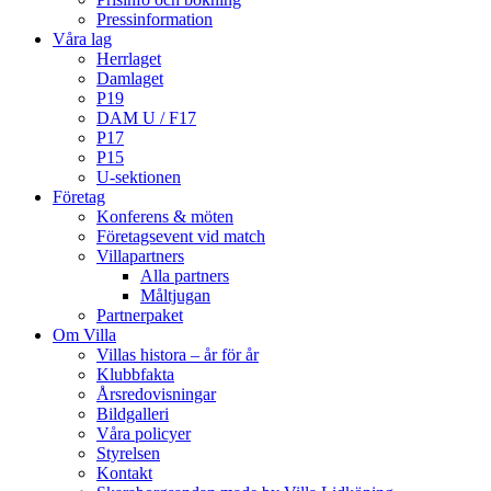
Pressinformation
Våra lag
Herrlaget
Damlaget
P19
DAM U / F17
P17
P15
U-sektionen
Företag
Konferens & möten
Företagsevent vid match
Villapartners
Alla partners
Måltjugan
Partnerpaket
Om Villa
Villas histora – år för år
Klubbfakta
Årsredovisningar
Bildgalleri
Våra policyer
Styrelsen
Kontakt