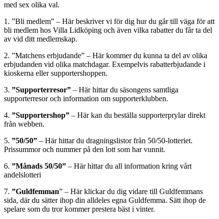
med sex olika val.
1. ”Bli medlem” – Här beskriver vi för dig hur du går till väga för att
bli medlem hos Villa Lidköping och även vilka rabatter du får ta del
av vid ditt medlemskap.
2. ”Matchens erbjudande” – Här kommer du kunna ta del av olika
erbjudanden vid olika matchdagar. Exempelvis rabatterbjudande i
kioskerna eller supportershoppen.
3.
”Supporterresor”
– Här hittar du säsongens samtliga
supporterresor och information om supporterklubben.
4.
”Supportershop”
– Här kan du beställa supporterprylar direkt
från webben.
5.
”50/50”
– Här hittar du dragningslistor från 50/50-lotteriet.
Prissummor och nummer på den lott som har vunnit.
6.
”Månads 50/50”
– Här hittar du all information kring vårt
andelslotteri
7.
”Guldfemman
” – Här klickar du dig vidare till Guldfemmans
sida, där du sätter ihop din alldeles egna Guldfemma. Sätt ihop de
spelare som du tror kommer prestera bäst i vinter.