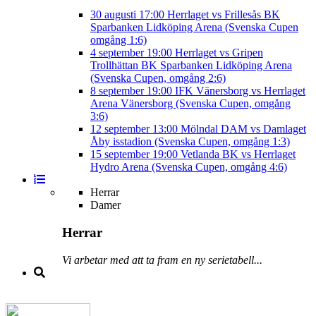
30 augusti
17:00
Herrlaget vs Frillesås BK
Sparbanken Lidköping Arena (Svenska Cupen
omgång 1:6)
4 september
19:00
Herrlaget vs Gripen
Trollhättan BK
Sparbanken Lidköping Arena
(Svenska Cupen, omgång 2:6)
8 september
19:00
IFK Vänersborg vs Herrlaget
Arena Vänersborg (Svenska Cupen, omgång
3:6)
12 september
13:00
Mölndal DAM vs Damlaget
Åby isstadion (Svenska Cupen, omgång 1:3)
15 september
19:00
Vetlanda BK vs Herrlaget
Hydro Arena (Svenska Cupen, omgång 4:6)
Herrar
Damer
Herrar
Vi arbetar med att ta fram en ny serietabell...