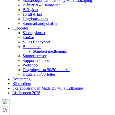
Skaraborgsandan made by Villa Lidköping
Blåhjärtat – i samhället
Blåhjärtat
16 till A-lag
Ungdomskonto
Sommarbandyskolan
Supporter
Säsongskortet
Länkar
Villas Bandypod
Bli medlem
Ständiga medlemmar
Supporterresor
Supporterklubben
Webshop
Dragningslista 50/50-lotteriet
Digitala 50/50-lotter
Restaurang
Bli medlem
Skaraborgsandan Made By Villa Lidköping
Lischcupen 2026