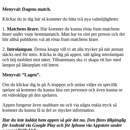
Menyval: Dagens match.
Klickar du in dig här så kommer du hitta två nya valmöjligheter.
1.
Matchens lirare.
Här kommer du kunna rösta fram matchens
lirare under varje hemmamatch. Man har en röst per person och det
blir alltså publikens val att rösta fram matchens lirare.
2.
Introlampan
. Denna knapp vill vi att alla trycker på när arenan
släcks ned för intro. Klicka in dig på appen, sätt igång introlampan
och höj mobilen mot taket. Tillsammans ska vi skapa ett hav med
lampor på läktarplats vid introt.
Menyval: ”Lagen”.
Om du klickar dig in på A-truppen och sedan väljer en specifik
spelare så kommer du kunna läsa om personen och även kunna se
ett videoklipp på den spelaren.
Appen fungerar även snabbare nu och via några enkla tryck så
kommer du kunna få ta del av mycket information.
Har du inte laddat hem appen så gör det nu. Den finns tillgänglig
för Android via Google Play och för Iphone via Appstore under