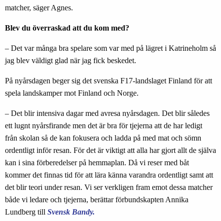
matcher, säger Agnes.
Blev du överraskad att du kom med?
– Det var många bra spelare som var med på lägret i Katrineholm så
jag blev väldigt glad när jag fick beskedet.
På nyårsdagen beger sig det svenska F17-landslaget Finland för att
spela landskamper mot Finland och Norge.
– Det blir intensiva dagar med avresa nyårsdagen. Det blir således
ett lugnt nyårsfirande men det är bra för tjejerna att de har ledigt
från skolan så de kan fokusera och ladda på med mat och sömn
ordentligt inför resan. För det är viktigt att alla har gjort allt de själva
kan i sina förberedelser på hemmaplan. Då vi reser med båt
kommer det finnas tid för att lära känna varandra ordentligt samt att
det blir teori under resan. Vi ser verkligen fram emot dessa matcher
både vi ledare och tjejerna, berättar förbundskapten Annika
Lundberg till
Svensk Bandy.