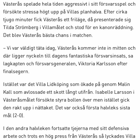
Västerås spelade hela tiden aggressivt i sitt försvarsspel och
försökte stressa högt upp på Villas planhalva. Efter cirka
tjugo minuter fick Västerås ett friläge, då presenterade sig
Tilda Strömberg i Villamålet och stod för en kanonräddning.
Det blev Västerås bästa chans i matchen.
– Vi var väldigt täta idag, Västerås kommer inte in mitten och
där ligger nyckeln till dagens fantastiska försvarsinsats, sa
lagkapten och försvarsgeneralen, Viktoria Karlsson efter
finalsegern.
Istället var det Villa Lidköping som ökade på genom Malin
Kall som avlossade ett skott långt utifrån. Isabelle Larsson i
Västeråsmålet försökte styra bollen över men istället gick
den rakt upp i nättaket. Det var också första halvleks sista
mål (2-0).
I den andra halvleken fortsatte tjejerna med sitt defensiva
arbete och trots en hög press från Västerås så lyckades Villa