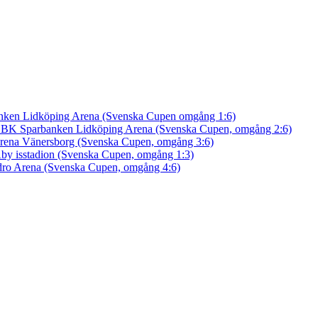
nken Lidköping Arena (Svenska Cupen omgång 1:6)
an BK
Sparbanken Lidköping Arena (Svenska Cupen, omgång 2:6)
rena Vänersborg (Svenska Cupen, omgång 3:6)
by isstadion (Svenska Cupen, omgång 1:3)
ro Arena (Svenska Cupen, omgång 4:6)