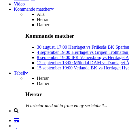
Video
Kommande matcher
Alla
Herrar
Damer
Kommande matcher
30 augusti
17:00
Herrlaget vs Frillesås BK
Sparba
4 september
19:00
Herrlaget vs Gripen Trollhätt
8 september
19:00
IFK Vänersborg vs Herrlaget
A
12 september
13:00
Mölndal DAM vs Damlaget
Å
15 september
19:00
Vetlanda BK vs Herrlaget
Hyd
Tabell
Herrar
Damer
Herrar
Vi arbetar med att ta fram en ny serietabell...