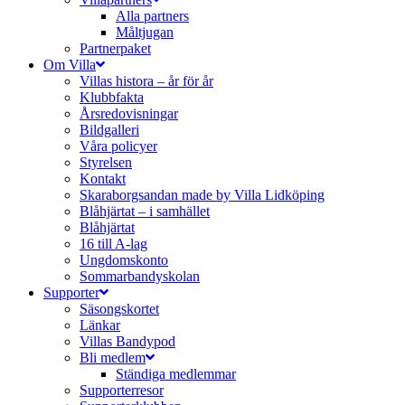
Alla partners
Måltjugan
Partnerpaket
Om Villa
Villas histora – år för år
Klubbfakta
Årsredovisningar
Bildgalleri
Våra policyer
Styrelsen
Kontakt
Skaraborgsandan made by Villa Lidköping
Blåhjärtat – i samhället
Blåhjärtat
16 till A-lag
Ungdomskonto
Sommarbandyskolan
Supporter
Säsongskortet
Länkar
Villas Bandypod
Bli medlem
Ständiga medlemmar
Supporterresor