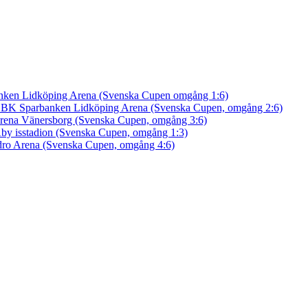
nken Lidköping Arena (Svenska Cupen omgång 1:6)
an BK
Sparbanken Lidköping Arena (Svenska Cupen, omgång 2:6)
rena Vänersborg (Svenska Cupen, omgång 3:6)
by isstadion (Svenska Cupen, omgång 1:3)
ro Arena (Svenska Cupen, omgång 4:6)