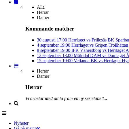
Alla
Herrar
Damer
Kommande matcher
30 augusti
17:00
Herrlaget vs Frillesås BK
Sparba
4 september
19:00
Herrlaget vs Gripen Trollhätt
8 september
19:00
IFK Vänersborg vs Herrlaget
A
12 september
13:00
Mölndal DAM vs Damlaget
Å
15 september
19:00
Vetlanda BK vs Herrlaget
Hyd
Herrar
Damer
Herrar
Vi arbetar med att ta fram en ny serietabell...
Nyheter
Gå på match