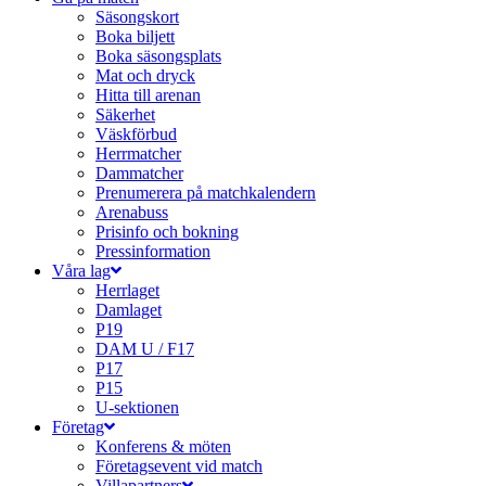
Säsongskort
Boka biljett
Boka säsongsplats
Mat och dryck
Hitta till arenan
Säkerhet
Väskförbud
Herrmatcher
Dammatcher
Prenumerera på matchkalendern
Arenabuss
Prisinfo och bokning
Pressinformation
Våra lag
Herrlaget
Damlaget
P19
DAM U / F17
P17
P15
U-sektionen
Företag
Konferens & möten
Företagsevent vid match
Villapartners