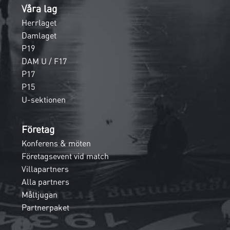
Våra lag
Herrlaget
Damlaget
P19
DAM U / F17
P17
P15
U-sektionen
Företag
Konferens & möten
Företagsevent vid match
Villapartners
Alla partners
Måltjugan
Partnerpaket