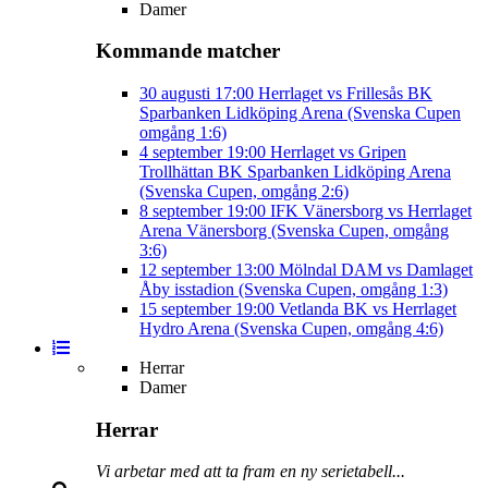
Damer
Kommande matcher
30 augusti
17:00
Herrlaget vs Frillesås BK
Sparbanken Lidköping Arena (Svenska Cupen
omgång 1:6)
4 september
19:00
Herrlaget vs Gripen
Trollhättan BK
Sparbanken Lidköping Arena
(Svenska Cupen, omgång 2:6)
8 september
19:00
IFK Vänersborg vs Herrlaget
Arena Vänersborg (Svenska Cupen, omgång
3:6)
12 september
13:00
Mölndal DAM vs Damlaget
Åby isstadion (Svenska Cupen, omgång 1:3)
15 september
19:00
Vetlanda BK vs Herrlaget
Hydro Arena (Svenska Cupen, omgång 4:6)
Herrar
Damer
Herrar
Vi arbetar med att ta fram en ny serietabell...