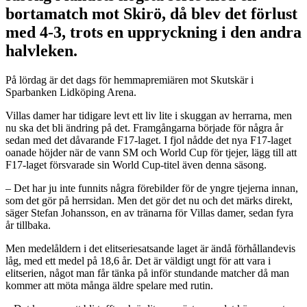
bortamatch mot Skirö, då blev det förlust
med 4-3, trots en uppryckning i den andra
halvleken.
På lördag är det dags för hemmapremiären mot Skutskär i
Sparbanken Lidköping Arena.
Villas damer har tidigare levt ett liv lite i skuggan av herrarna, men
nu ska det bli ändring på det. Framgångarna började för några år
sedan med det dåvarande F17-laget. I fjol nådde det nya F17-laget
oanade höjder när de vann SM och World Cup för tjejer, lägg till att
F17-laget försvarade sin World Cup-titel även denna säsong.
– Det har ju inte funnits några förebilder för de yngre tjejerna innan,
som det gör på herrsidan. Men det gör det nu och det märks direkt,
säger Stefan Johansson, en av tränarna för Villas damer, sedan fyra
år tillbaka.
Men medelåldern i det elitseriesatsande laget är ändå förhållandevis
låg, med ett medel på 18,6 år. Det är väldigt ungt för att vara i
elitserien, något man får tänka på inför stundande matcher då man
kommer att möta många äldre spelare med rutin.