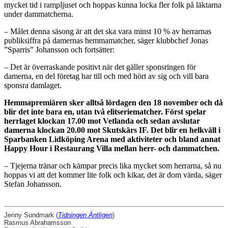
mycket tid i rampljuset och hoppas kunna locka fler folk på läktarna
under dammatcherna.
– Målet denna säsong är att det ska vara minst 10 % av herrarnas
publiksiffra på damernas hemmamatcher, säger klubbchef Jonas
”Sparris” Johansson och fortsätter:
– Det är överraskande positivt när det gäller sponsringen för
damerna, en del företag har till och med hört av sig och vill bara
sponsra damlaget.
Hemmapremiären sker alltså lördagen den 18 november och då
blir det inte bara en, utan två elitseriematcher. Först spelar
herrlaget klockan 17.00 mot Vetlanda och sedan avslutar
damerna klockan 20.00 mot Skutskärs IF. Det blir en helkväll i
Sparbanken Lidköping Arena med aktiviteter och bland annat
Happy Hour i Restaurang Villa mellan herr- och dammatchen.
– Tjejerna tränar och kämpar precis lika mycket som herrarna, så nu
hoppas vi att det kommer lite folk och kikar, det är dom värda, säger
Stefan Johansson.
Jenny Sundmark (
Tidningen Äntligen
)
Rasmus Abrahamsson