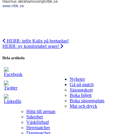
Rasmus.abrahamsson@vlbk.se
www.vlbk.se
HERR: inför Kalix på bortaplan!
HERR: ny komfortabel seger!
Dela artikeln
Nyheter
Gå på match
Säsongskort
Boka biljett
Boka säsongsplats
Mat och dryck
Hitta till arenan
Säkerhet
Väskförbud
Herrmatcher
Dammatcher