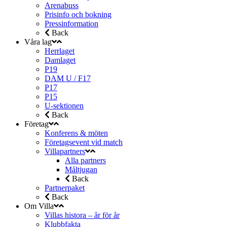
Arenabuss
Prisinfo och bokning
Pressinformation
Back
Våra lag
Herrlaget
Damlaget
P19
DAM U / F17
P17
P15
U-sektionen
Back
Företag
Konferens & möten
Företagsevent vid match
Villapartners
Alla partners
Måltjugan
Back
Partnerpaket
Back
Om Villa
Villas histora – år för år
Klubbfakta