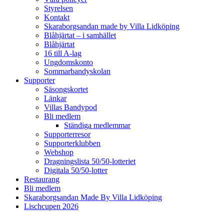
Styrelsen
Kontakt
Skaraborgsandan made by Villa Lidköping
Blåhjärtat – i samhället
Blåhjärtat
16 till A-lag
Ungdomskonto
Sommarbandyskolan
Supporter
Säsongskortet
Länkar
Villas Bandypod
Bli medlem
Ständiga medlemmar
Supporterresor
Supporterklubben
Webshop
Dragningslista 50/50-lotteriet
Digitala 50/50-lotter
Restaurang
Bli medlem
Skaraborgsandan Made By Villa Lidköping
Lischcupen 2026