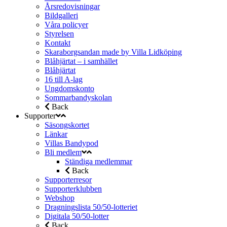
Årsredovisningar
Bildgalleri
Våra policyer
Styrelsen
Kontakt
Skaraborgsandan made by Villa Lidköping
Blåhjärtat – i samhället
Blåhjärtat
16 till A-lag
Ungdomskonto
Sommarbandyskolan
Back
Supporter
Säsongskortet
Länkar
Villas Bandypod
Bli medlem
Ständiga medlemmar
Back
Supporterresor
Supporterklubben
Webshop
Dragningslista 50/50-lotteriet
Digitala 50/50-lotter
Back