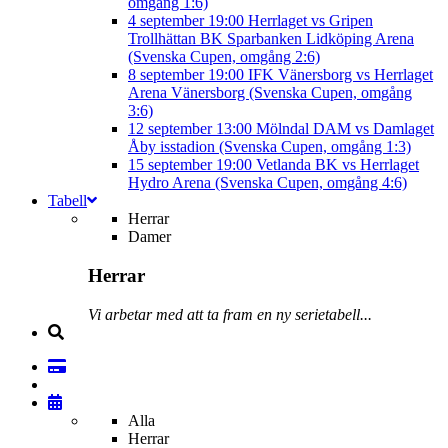
omgång 1:6)
4 september
19:00
Herrlaget vs Gripen
Trollhättan BK
Sparbanken Lidköping Arena
(Svenska Cupen, omgång 2:6)
8 september
19:00
IFK Vänersborg vs Herrlaget
Arena Vänersborg (Svenska Cupen, omgång
3:6)
12 september
13:00
Mölndal DAM vs Damlaget
Åby isstadion (Svenska Cupen, omgång 1:3)
15 september
19:00
Vetlanda BK vs Herrlaget
Hydro Arena (Svenska Cupen, omgång 4:6)
Tabell
Herrar
Damer
Herrar
Vi arbetar med att ta fram en ny serietabell...
Alla
Herrar