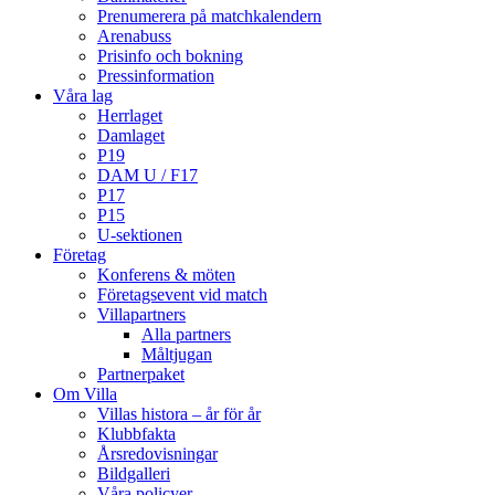
Prenumerera på matchkalendern
Arenabuss
Prisinfo och bokning
Pressinformation
Våra lag
Herrlaget
Damlaget
P19
DAM U / F17
P17
P15
U-sektionen
Företag
Konferens & möten
Företagsevent vid match
Villapartners
Alla partners
Måltjugan
Partnerpaket
Om Villa
Villas histora – år för år
Klubbfakta
Årsredovisningar
Bildgalleri
Våra policyer