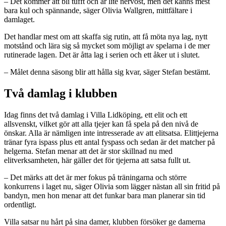
– Det kommer att bli tufft och är lite nervöst, men det känns mest
bara kul och spännande, säger Olivia Wallgren, mittfältare i
damlaget.
Det handlar mest om att skaffa sig rutin, att få möta nya lag, nytt
motstånd och lära sig så mycket som möjligt av spelarna i de mer
rutinerade lagen. Det är åtta lag i serien och ett åker ut i slutet.
– Målet denna säsong blir att hålla sig kvar, säger Stefan bestämt.
Två damlag i klubben
Idag finns det två damlag i Villa Lidköping, ett elit och ett
allsvenskt, vilket gör att alla tjejer kan få spela på den nivå de
önskar. Alla är nämligen inte intresserade av att elitsatsa. Elittjejerna
tränar fyra ispass plus ett antal fyspass och sedan är det matcher på
helgerna. Stefan menar att det är stor skillnad nu med
elitverksamheten, här gäller det för tjejerna att satsa fullt ut.
– Det märks att det är mer fokus på träningarna och större
konkurrens i laget nu, säger Olivia som lägger nästan all sin fritid på
bandyn, men hon menar att det funkar bara man planerar sin tid
ordentligt.
Villa satsar nu hårt på sina damer, klubben försöker ge damerna