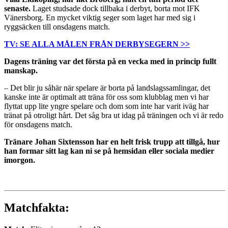
senaste.
Laget studsade dock tillbaka i derbyt, borta mot IFK
Vänersborg. En mycket viktig seger som laget har med sig i
ryggsäcken till onsdagens match.
TV: SE ALLA MÅLEN FRÅN DERBYSEGERN >>
Dagens träning var det första på en vecka med in princip fullt
manskap.
– Det blir ju såhär när spelare är borta på landslagssamlingar, det
kanske inte är optimalt att träna för oss som klubblag men vi har
flyttat upp lite yngre spelare och dom som inte har varit iväg har
tränat på otroligt hårt. Det såg bra ut idag på träningen och vi är redo
för onsdagens match.
Tränare Johan Sixtensson har en helt frisk trupp att tillgå, hur
han formar sitt lag kan ni se på hemsidan eller sociala medier
imorgon.
Matchfakta: