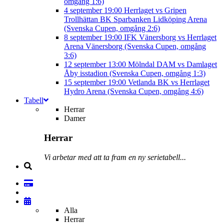
omgång 1:6)
4 september
19:00
Herrlaget vs Gripen
Trollhättan BK
Sparbanken Lidköping Arena
(Svenska Cupen, omgång 2:6)
8 september
19:00
IFK Vänersborg vs Herrlaget
Arena Vänersborg (Svenska Cupen, omgång
3:6)
12 september
13:00
Mölndal DAM vs Damlaget
Åby isstadion (Svenska Cupen, omgång 1:3)
15 september
19:00
Vetlanda BK vs Herrlaget
Hydro Arena (Svenska Cupen, omgång 4:6)
Tabell
Herrar
Damer
Herrar
Vi arbetar med att ta fram en ny serietabell...
Alla
Herrar