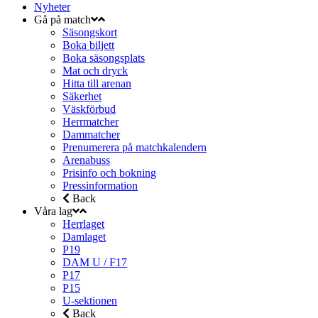
Nyheter
Gå på match
Säsongskort
Boka biljett
Boka säsongsplats
Mat och dryck
Hitta till arenan
Säkerhet
Väskförbud
Herrmatcher
Dammatcher
Prenumerera på matchkalendern
Arenabuss
Prisinfo och bokning
Pressinformation
Back
Våra lag
Herrlaget
Damlaget
P19
DAM U / F17
P17
P15
U-sektionen
Back