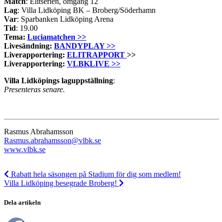
Match
: Elitserien, omgång 12
Lag
: Villa Lidköping BK – Broberg/Söderhamn
Var
: Sparbanken Lidköping Arena
Tid
: 19.00
Tema:
Luciamatchen >>
Livesändning:
BANDYPLAY >>
Liverapportering:
ELITRAPPORT
>>
Liverapportering:
VLBKLIVE >>
Villa Lidköpings laguppställning
:
Presenteras senare.
Rasmus Abrahamsson
Rasmus.abrahamsson@vlbk.se
www.vlbk.se
Rabatt hela säsongen på Stadium för dig som medlem!
Villa Lidköping besegrade Broberg!
Dela artikeln