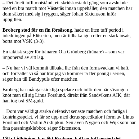
– Det är ett tufft motstånd, ett skridskostarkt gäng som avslutade
med en bra match mot Västerås innan uppehållet, den matchen har
dom säkert med sig i ryggen, säger Johan Sixtensson inför
uppgiften.
Broberg stod för en fin försäsong
, hade en liten tuff period i
inledningen på Elitserien, men är tillbaka igen efter en stark insats,
borta mot VSK (3-3).
En taktisk seger för tränaren Ola Grönberg (tränare) – som var
imponerad av sitt lag.
– Nu har vi väl kommit tillbaka lite från den formsvackan vi haft,
och fortsätter vi så här tror jag vi kommer ta fler poäng i serien,
säger han till Bandypuls efter matchen.
Broberg har många skickliga spelare och inför den här säsongen
knöt man till sig Linus Forslund, direkt från Sandvikens AIK, där
han tog två SM-guld.
– Dom var väldigt starka defensivt senaste matchen och farliga i
kontringsspelet, vi får se upp med deras speedkulor i form av Linus
Forslund och Vadim Arkhipkin. Sen även Nygren och Wijk som har
fina passningsklubbor, säger Sixtensson.
Villa Lidköping, har likt Broberg, haft en tuff period det