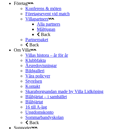
Företag
Konferens & möten
Företagsevent vid match
Villapartners
Alla partners
Måltjugan
Back
Partnerpaket
Back
Om Villa
Villas histora – år för år
Klubbfakta
Årsredovisningar
Bildgalleri
Våra policyer
Styrelsen
Kontakt
Skaraborgsandan made by Villa Lidköping
Blåhjärtat – i samhället
Blåhjärtat
16 till A-lag
Ungdomskonto
Sommarbandyskolan
Back
Supporter