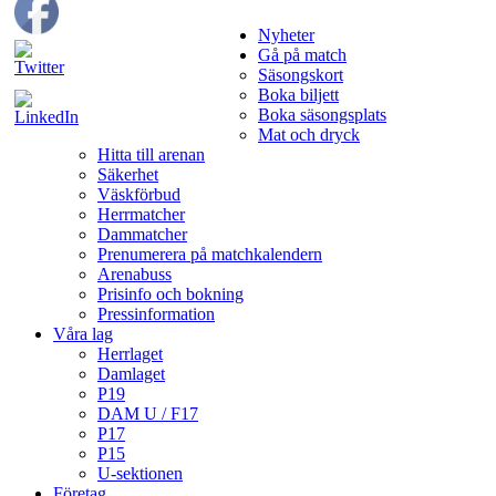
Nyheter
Gå på match
Säsongskort
Boka biljett
Boka säsongsplats
Mat och dryck
Hitta till arenan
Säkerhet
Väskförbud
Herrmatcher
Dammatcher
Prenumerera på matchkalendern
Arenabuss
Prisinfo och bokning
Pressinformation
Våra lag
Herrlaget
Damlaget
P19
DAM U / F17
P17
P15
U-sektionen
Företag