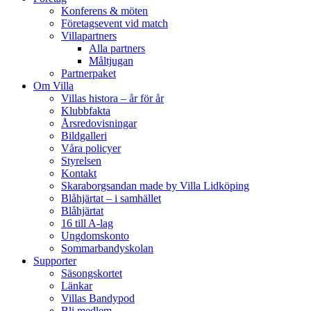
Konferens & möten
Företagsevent vid match
Villapartners
Alla partners
Måltjugan
Partnerpaket
Om Villa
Villas histora – år för år
Klubbfakta
Årsredovisningar
Bildgalleri
Våra policyer
Styrelsen
Kontakt
Skaraborgsandan made by Villa Lidköping
Blåhjärtat – i samhället
Blåhjärtat
16 till A-lag
Ungdomskonto
Sommarbandyskolan
Supporter
Säsongskortet
Länkar
Villas Bandypod
Bli medlem