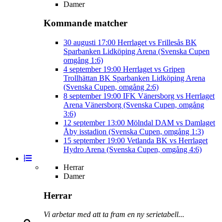
Damer
Kommande matcher
30 augusti
17:00
Herrlaget vs Frillesås BK
Sparbanken Lidköping Arena (Svenska Cupen
omgång 1:6)
4 september
19:00
Herrlaget vs Gripen
Trollhättan BK
Sparbanken Lidköping Arena
(Svenska Cupen, omgång 2:6)
8 september
19:00
IFK Vänersborg vs Herrlaget
Arena Vänersborg (Svenska Cupen, omgång
3:6)
12 september
13:00
Mölndal DAM vs Damlaget
Åby isstadion (Svenska Cupen, omgång 1:3)
15 september
19:00
Vetlanda BK vs Herrlaget
Hydro Arena (Svenska Cupen, omgång 4:6)
Herrar
Damer
Herrar
Vi arbetar med att ta fram en ny serietabell...