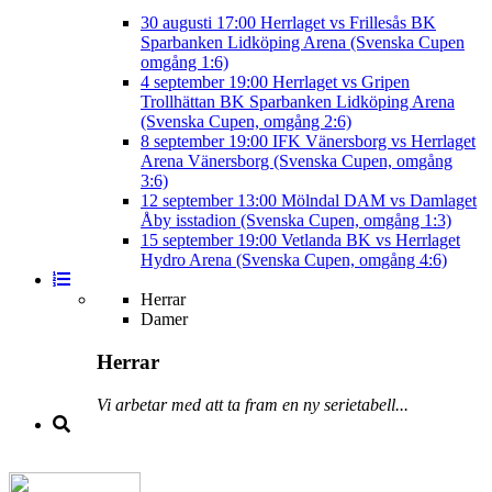
30 augusti
17:00
Herrlaget vs Frillesås BK
Sparbanken Lidköping Arena (Svenska Cupen
omgång 1:6)
4 september
19:00
Herrlaget vs Gripen
Trollhättan BK
Sparbanken Lidköping Arena
(Svenska Cupen, omgång 2:6)
8 september
19:00
IFK Vänersborg vs Herrlaget
Arena Vänersborg (Svenska Cupen, omgång
3:6)
12 september
13:00
Mölndal DAM vs Damlaget
Åby isstadion (Svenska Cupen, omgång 1:3)
15 september
19:00
Vetlanda BK vs Herrlaget
Hydro Arena (Svenska Cupen, omgång 4:6)
Herrar
Damer
Herrar
Vi arbetar med att ta fram en ny serietabell...