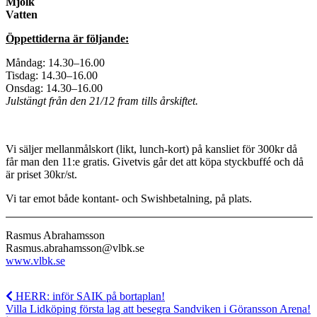
Mjölk
Vatten
Öppettiderna är följande:
Måndag: 14.30–16.00
Tisdag: 14.30–16.00
Onsdag: 14.30–16.00
Julstängt från den 21/12 fram tills årskiftet.
Vi säljer mellanmålskort (likt, lunch-kort) på kansliet för 300kr då
får man den 11:e gratis. Givetvis går det att köpa styckbuffé och då
är priset 30kr/st.
Vi tar emot både kontant- och Swishbetalning, på plats.
Rasmus Abrahamsson
Rasmus.abrahamsson@vlbk.se
www.vlbk.se
HERR: inför SAIK på bortaplan!
Villa Lidköping första lag att besegra Sandviken i Göransson Arena!