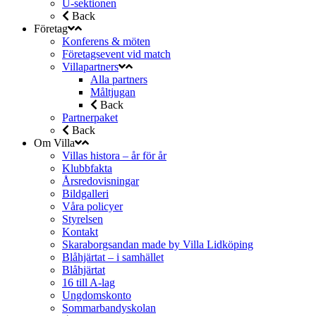
U-sektionen
Back
Företag
Konferens & möten
Företagsevent vid match
Villapartners
Alla partners
Måltjugan
Back
Partnerpaket
Back
Om Villa
Villas histora – år för år
Klubbfakta
Årsredovisningar
Bildgalleri
Våra policyer
Styrelsen
Kontakt
Skaraborgsandan made by Villa Lidköping
Blåhjärtat – i samhället
Blåhjärtat
16 till A-lag
Ungdomskonto
Sommarbandyskolan