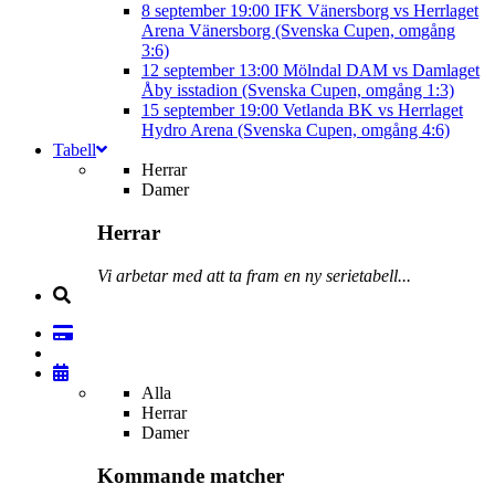
8 september
19:00
IFK Vänersborg vs Herrlaget
Arena Vänersborg (Svenska Cupen, omgång
3:6)
12 september
13:00
Mölndal DAM vs Damlaget
Åby isstadion (Svenska Cupen, omgång 1:3)
15 september
19:00
Vetlanda BK vs Herrlaget
Hydro Arena (Svenska Cupen, omgång 4:6)
Tabell
Herrar
Damer
Herrar
Vi arbetar med att ta fram en ny serietabell...
Alla
Herrar
Damer
Kommande matcher