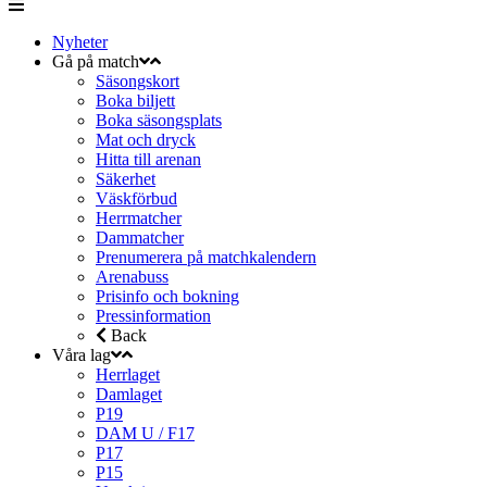
Nyheter
Gå på match
Säsongskort
Boka biljett
Boka säsongsplats
Mat och dryck
Hitta till arenan
Säkerhet
Väskförbud
Herrmatcher
Dammatcher
Prenumerera på matchkalendern
Arenabuss
Prisinfo och bokning
Pressinformation
Back
Våra lag
Herrlaget
Damlaget
P19
DAM U / F17
P17
P15