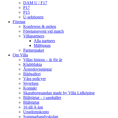
DAM U / F17
P17
P15
U-sektionen
Företag
Konferens & möten
Företagsevent vid match
Villapartners
Alla partners
Måltjugan
Partnerpaket
Om Villa
Villas histora – år för år
Klubbfakta
Årsredovisningar
Bildgalleri
Våra policyer
Styrelsen
Kontakt
Skaraborgsandan made by Villa Lidköping
Blåhjärtat – i samhället
Blåhjärtat
16 till A-lag
Ungdomskonto
Sommarbandyskolan