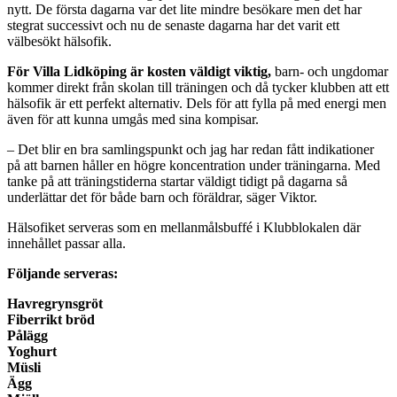
nytt. De första dagarna var det lite mindre besökare men det har
stegrat successivt och nu de senaste dagarna har det varit ett
välbesökt hälsofik.
För Villa Lidköping är kosten väldigt viktig,
barn- och ungdomar
kommer direkt från skolan till träningen och då tycker klubben att ett
hälsofik är ett perfekt alternativ. Dels för att fylla på med energi men
även för att kunna umgås med sina kompisar.
– Det blir en bra samlingspunkt och jag har redan fått indikationer
på att barnen håller en högre koncentration under träningarna. Med
tanke på att träningstiderna startar väldigt tidigt på dagarna så
underlättar det för både barn och föräldrar, säger Viktor.
Hälsofiket serveras som en mellanmålsbuffé i Klubblokalen där
innehållet passar alla.
Följande serveras:
Havregrynsgröt
Fiberrikt bröd
Pålägg
Yoghurt
Müsli
Ägg