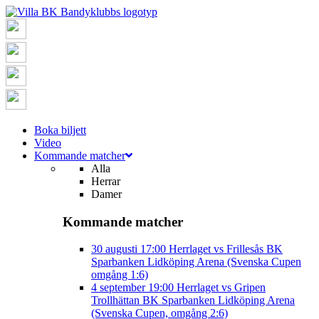
Boka biljett
Video
Kommande matcher
Alla
Herrar
Damer
Kommande matcher
30 augusti
17:00
Herrlaget vs Frillesås BK
Sparbanken Lidköping Arena (Svenska Cupen
omgång 1:6)
4 september
19:00
Herrlaget vs Gripen
Trollhättan BK
Sparbanken Lidköping Arena
(Svenska Cupen, omgång 2:6)