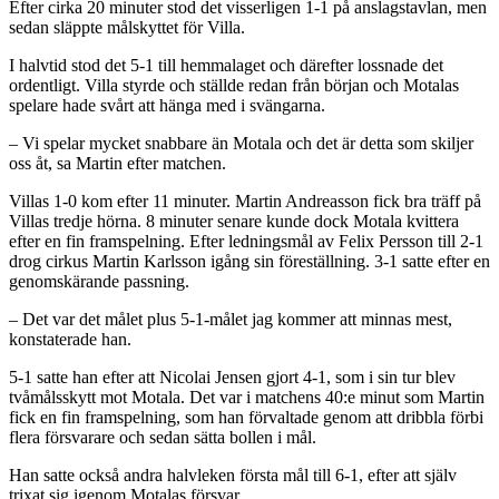
Efter cirka 20 minuter stod det visserligen 1-1 på anslagstavlan, men
sedan släppte målskyttet för Villa.
I halvtid stod det 5-1 till hemmalaget och därefter lossnade det
ordentligt. Villa styrde och ställde redan från början och Motalas
spelare hade svårt att hänga med i svängarna.
– Vi spelar mycket snabbare än Motala och det är detta som skiljer
oss åt, sa Martin efter matchen.
Villas 1-0 kom efter 11 minuter. Martin Andreasson fick bra träff på
Villas tredje hörna. 8 minuter senare kunde dock Motala kvittera
efter en fin framspelning. Efter ledningsmål av Felix Persson till 2-1
drog cirkus Martin Karlsson igång sin föreställning. 3-1 satte efter en
genomskärande passning.
– Det var det målet plus 5-1-målet jag kommer att minnas mest,
konstaterade han.
5-1 satte han efter att Nicolai Jensen gjort 4-1, som i sin tur blev
tvåmålsskytt mot Motala. Det var i matchens 40:e minut som Martin
fick en fin framspelning, som han förvaltade genom att dribbla förbi
flera försvarare och sedan sätta bollen i mål.
Han satte också andra halvleken första mål till 6-1, efter att själv
trixat sig igenom Motalas försvar.