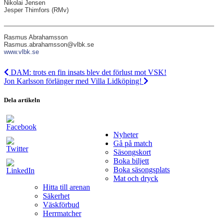
Nikolai Jensen
Jesper Thimfors (RMv)
Rasmus Abrahamsson
Rasmus.abrahamsson@vlbk.se
www.vlbk.se
DAM: trots en fin insats blev det förlust mot VSK!
Jon Karlsson förlänger med Villa Lidköping!
Dela artikeln
Nyheter
Gå på match
Säsongskort
Boka biljett
Boka säsongsplats
Mat och dryck
Hitta till arenan
Säkerhet
Väskförbud
Herrmatcher