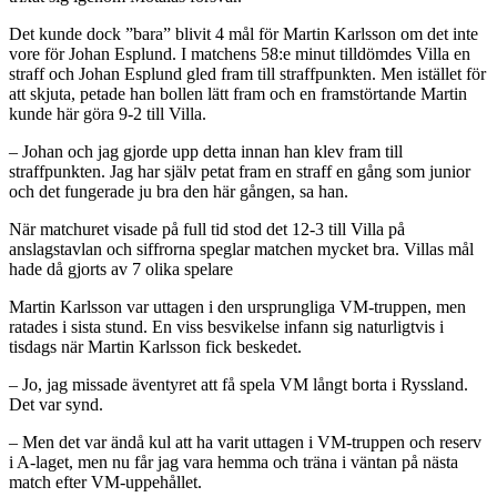
Det kunde dock ”bara” blivit 4 mål för Martin Karlsson om det inte
vore för Johan Esplund. I matchens 58:e minut tilldömdes Villa en
straff och Johan Esplund gled fram till straffpunkten. Men istället för
att skjuta, petade han bollen lätt fram och en framstörtande Martin
kunde här göra 9-2 till Villa.
– Johan och jag gjorde upp detta innan han klev fram till
straffpunkten. Jag har själv petat fram en straff en gång som junior
och det fungerade ju bra den här gången, sa han.
När matchuret visade på full tid stod det 12-3 till Villa på
anslagstavlan och siffrorna speglar matchen mycket bra. Villas mål
hade då gjorts av 7 olika spelare
Martin Karlsson var uttagen i den ursprungliga VM-truppen, men
ratades i sista stund. En viss besvikelse infann sig naturligtvis i
tisdags när Martin Karlsson fick beskedet.
– Jo, jag missade äventyret att få spela VM långt borta i Ryssland.
Det var synd.
– Men det var ändå kul att ha varit uttagen i VM-truppen och reserv
i A-laget, men nu får jag vara hemma och träna i väntan på nästa
match efter VM-uppehållet.