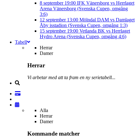
8 september
19:00
IFK Vänersborg vs Herrlaget
Arena Vänersborg (Svenska Cupen, omgång
3:6)
12 september
13:00
Mölndal DAM vs Damlaget
Åby isstadion (Svenska Cupen, omgång 1:3)
15 september
19:00
Vetlanda BK vs Herrlaget
Hydro Arena (Svenska Cupen, omgång 4:6)
Tabell
Herrar
Damer
Herrar
Vi arbetar med att ta fram en ny serietabell...
Alla
Herrar
Damer
Kommande matcher