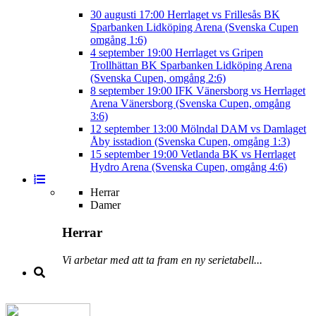
30 augusti
17:00
Herrlaget vs Frillesås BK
Sparbanken Lidköping Arena (Svenska Cupen
omgång 1:6)
4 september
19:00
Herrlaget vs Gripen
Trollhättan BK
Sparbanken Lidköping Arena
(Svenska Cupen, omgång 2:6)
8 september
19:00
IFK Vänersborg vs Herrlaget
Arena Vänersborg (Svenska Cupen, omgång
3:6)
12 september
13:00
Mölndal DAM vs Damlaget
Åby isstadion (Svenska Cupen, omgång 1:3)
15 september
19:00
Vetlanda BK vs Herrlaget
Hydro Arena (Svenska Cupen, omgång 4:6)
Herrar
Damer
Herrar
Vi arbetar med att ta fram en ny serietabell...