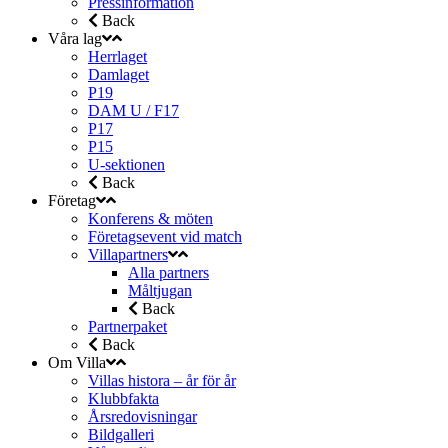
Pressinformation
Back
Våra lag
Herrlaget
Damlaget
P19
DAM U / F17
P17
P15
U-sektionen
Back
Företag
Konferens & möten
Företagsevent vid match
Villapartners
Alla partners
Måltjugan
Back
Partnerpaket
Back
Om Villa
Villas histora – år för år
Klubbfakta
Årsredovisningar
Bildgalleri