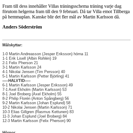
Fram till dess innehåller Villas träningsschema träning varje dag
förutom helgerna fram till den 9 februari. Då tar Villa emot Tillberga
på hemmaplan. Kanske blir det fler mål av Martin Karlsson då.
Anders Söderström
Målskyttar:
1-0 Martin Andreasson (Jesper Eriksson) hörna 11
1-1 Erik Lisell (Albin Rohlén) 19
2-1 Felix Pherson 21
3-1 Martin Karlsson 24
4-1 Nikolai Jensen (Tim Persson) 40
5-1 Martin Karlsson (Petter Björling) 41
—–HALVTID—–
6-1 Martin Karlsson (Jesper Eriksson) 49
7-1 Axel Ekholm (Martin Karlsson) 53
8-1 Joel Broberg (Axel Ekholm) 55
8-2 Philip Florén (Anton Spångberg) 56
9-2 Martin Karlsson (Johan Esplund) 58
10-2 Nikolai Jensen (Martin Karlsson) 71
10-3 Elias Gillgren (Rasmus Kettunen) 83
11-3 Johan Esplund (Joel Broberg) 84
12-3 Martin Karlsson (Felix Pherson) 90
Hörnor
: