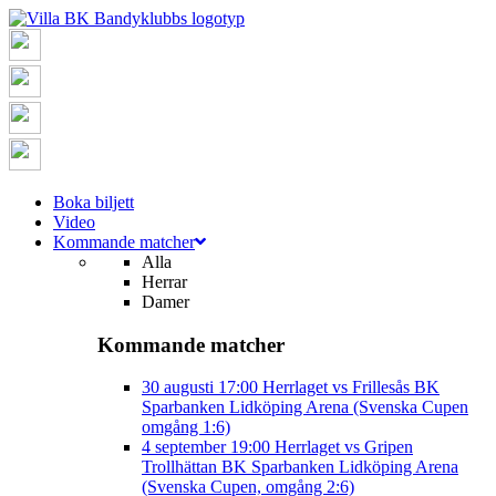
Boka biljett
Video
Kommande matcher
Alla
Herrar
Damer
Kommande matcher
30 augusti
17:00
Herrlaget vs Frillesås BK
Sparbanken Lidköping Arena (Svenska Cupen
omgång 1:6)
4 september
19:00
Herrlaget vs Gripen
Trollhättan BK
Sparbanken Lidköping Arena
(Svenska Cupen, omgång 2:6)