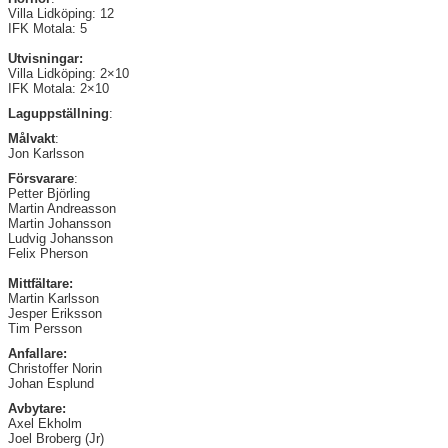
Villa Lidköping: 12
IFK Motala: 5
Utvisningar:
Villa Lidköping: 2×10
IFK Motala: 2×10
Laguppställning
:
Målvakt
:
Jon Karlsson
Försvarare
:
Petter Björling
Martin Andreasson
Martin Johansson
Ludvig Johansson
Felix Pherson
Mittfältare:
Martin Karlsson
Jesper Eriksson
Tim Persson
Anfallare:
Christoffer Norin
Johan Esplund
Avbytare:
Axel Ekholm
Joel Broberg (Jr)