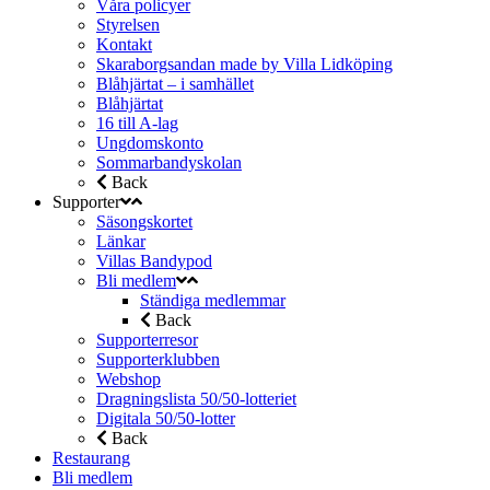
Våra policyer
Styrelsen
Kontakt
Skaraborgsandan made by Villa Lidköping
Blåhjärtat – i samhället
Blåhjärtat
16 till A-lag
Ungdomskonto
Sommarbandyskolan
Back
Supporter
Säsongskortet
Länkar
Villas Bandypod
Bli medlem
Ständiga medlemmar
Back
Supporterresor
Supporterklubben
Webshop
Dragningslista 50/50-lotteriet
Digitala 50/50-lotter
Back
Restaurang
Bli medlem