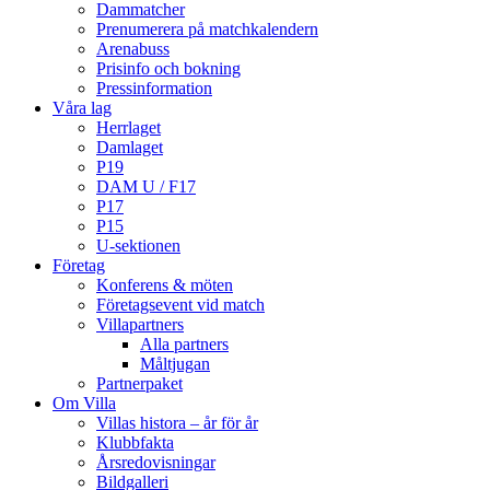
Dammatcher
Prenumerera på matchkalendern
Arenabuss
Prisinfo och bokning
Pressinformation
Våra lag
Herrlaget
Damlaget
P19
DAM U / F17
P17
P15
U-sektionen
Företag
Konferens & möten
Företagsevent vid match
Villapartners
Alla partners
Måltjugan
Partnerpaket
Om Villa
Villas histora – år för år
Klubbfakta
Årsredovisningar
Bildgalleri