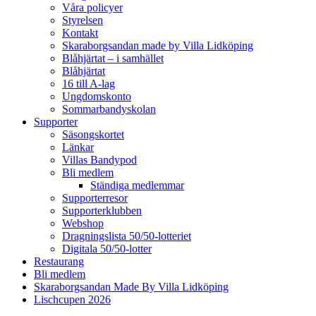
Våra policyer
Styrelsen
Kontakt
Skaraborgsandan made by Villa Lidköping
Blåhjärtat – i samhället
Blåhjärtat
16 till A-lag
Ungdomskonto
Sommarbandyskolan
Supporter
Säsongskortet
Länkar
Villas Bandypod
Bli medlem
Ständiga medlemmar
Supporterresor
Supporterklubben
Webshop
Dragningslista 50/50-lotteriet
Digitala 50/50-lotter
Restaurang
Bli medlem
Skaraborgsandan Made By Villa Lidköping
Lischcupen 2026