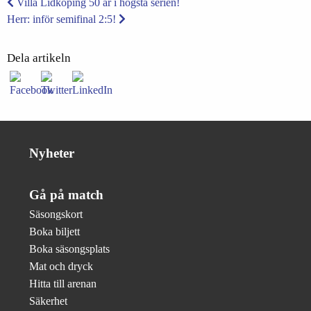
Villa Lidköping 50 år i högsta serien!
Herr: inför semifinal 2:5!
Dela artikeln
Nyheter
Gå på match
Säsongskort
Boka biljett
Boka säsongsplats
Mat och dryck
Hitta till arenan
Säkerhet