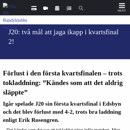
J20: två mål att jaga ikapp i kvartsfinal
2!
Förlust i den första kvartsfinalen – trots
tokladdning
: ”
Kändes som att det aldrig
släppte”
Igår spelade J20 sin första kvartsfinal i Edsbyn
och det blev förlust med 4-2, trots bra laddning
enligt Erik Rosengren.
– Det kändes som det var ett tokladdat gäng inför matchen. Men