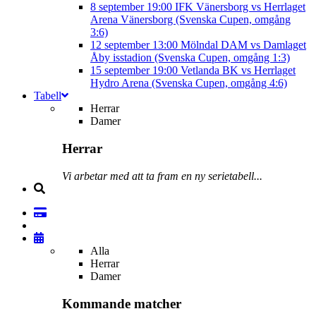
8 september
19:00
IFK Vänersborg vs Herrlaget
Arena Vänersborg (Svenska Cupen, omgång
3:6)
12 september
13:00
Mölndal DAM vs Damlaget
Åby isstadion (Svenska Cupen, omgång 1:3)
15 september
19:00
Vetlanda BK vs Herrlaget
Hydro Arena (Svenska Cupen, omgång 4:6)
Tabell
Herrar
Damer
Herrar
Vi arbetar med att ta fram en ny serietabell...
Alla
Herrar
Damer
Kommande matcher