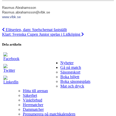
Rasmus Abrahamsson
Rasmus.abrahamsson@vlbk.se
www.vlbk.se
Elitserien, dam: Spelschemat fastställt
Klart: Svenska Cupen Junior spelas i Lidköping
Dela artikeln
Nyheter
Gå på match
Säsongskort
Boka biljett
Boka säsongsplats
Mat och dryck
Hitta till arenan
Säkerhet
Väskförbud
Herrmatcher
Dammatcher
Prenumerera på matchkalendern