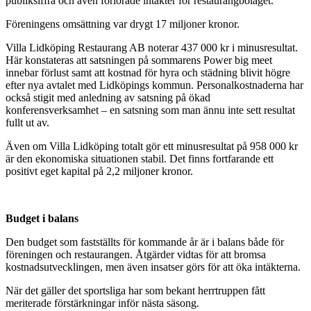
publiksiffra och även förlorade intäkter för restaurangbolaget.
Föreningens omsättning var drygt 17 miljoner kronor.
Villa Lidköping Restaurang AB noterar 437 000 kr i minusresultat.
Här konstateras att satsningen på sommarens Power big meet
innebar förlust samt att kostnad för hyra och städning blivit högre
efter nya avtalet med Lidköpings kommun. Personalkostnaderna har
också stigit med anledning av satsning på ökad
konferensverksamhet – en satsning som man ännu inte sett resultat
fullt ut av.
Även om Villa Lidköping totalt gör ett minusresultat på 958 000 kr
är den ekonomiska situationen stabil. Det finns fortfarande ett
positivt eget kapital på 2,2 miljoner kronor.
Budget i balans
Den budget som fastställts för kommande år är i balans både för
föreningen och restaurangen. Åtgärder vidtas för att bromsa
kostnadsutvecklingen, men även insatser görs för att öka intäkterna.
När det gäller det sportsliga har som bekant herrtruppen fått
meriterade förstärkningar inför nästa säsong.