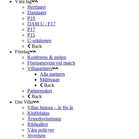
Våra lag
Herrlaget
Damlaget
P19
DAM U / F17
P17
P15
U-sektionen
Back
Företag
Konferens & möten
Företagsevent vid match
Villapartners
Alla partners
Måltjugan
Back
Partnerpaket
Back
Om Villa
Villas histora – år för år
Klubbfakta
Årsredovisningar
Bildgalleri
Våra policyer
Styrelsen