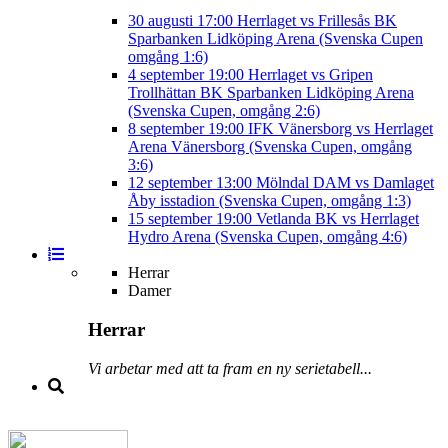
30 augusti
17:00
Herrlaget vs Frillesås BK
Sparbanken Lidköping Arena (Svenska Cupen
omgång 1:6)
4 september
19:00
Herrlaget vs Gripen
Trollhättan BK
Sparbanken Lidköping Arena
(Svenska Cupen, omgång 2:6)
8 september
19:00
IFK Vänersborg vs Herrlaget
Arena Vänersborg (Svenska Cupen, omgång
3:6)
12 september
13:00
Mölndal DAM vs Damlaget
Åby isstadion (Svenska Cupen, omgång 1:3)
15 september
19:00
Vetlanda BK vs Herrlaget
Hydro Arena (Svenska Cupen, omgång 4:6)
Herrar
Damer
Herrar
Vi arbetar med att ta fram en ny serietabell...