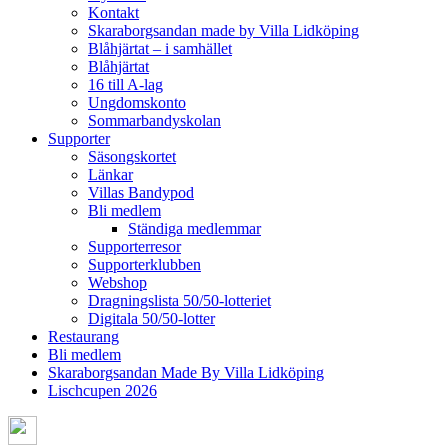
Kontakt
Skaraborgsandan made by Villa Lidköping
Blåhjärtat – i samhället
Blåhjärtat
16 till A-lag
Ungdomskonto
Sommarbandyskolan
Supporter
Säsongskortet
Länkar
Villas Bandypod
Bli medlem
Ständiga medlemmar
Supporterresor
Supporterklubben
Webshop
Dragningslista 50/50-lotteriet
Digitala 50/50-lotter
Restaurang
Bli medlem
Skaraborgsandan Made By Villa Lidköping
Lischcupen 2026