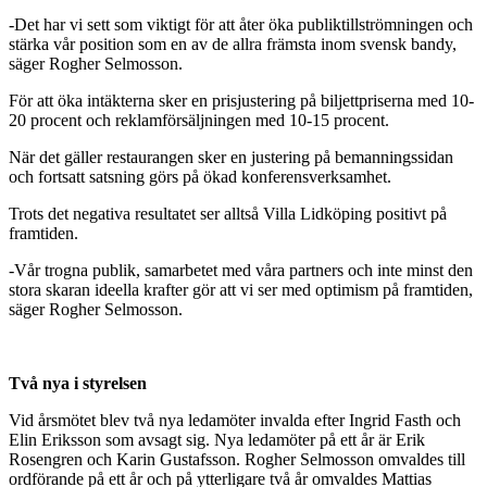
-Det har vi sett som viktigt för att åter öka publiktillströmningen och
stärka vår position som en av de allra främsta inom svensk bandy,
säger Rogher Selmosson.
För att öka intäkterna sker en prisjustering på biljettpriserna med 10-
20 procent och reklamförsäljningen med 10-15 procent.
När det gäller restaurangen sker en justering på bemanningssidan
och fortsatt satsning görs på ökad konferensverksamhet.
Trots det negativa resultatet ser alltså Villa Lidköping positivt på
framtiden.
-Vår trogna publik, samarbetet med våra partners och inte minst den
stora skaran ideella krafter gör att vi ser med optimism på framtiden,
säger Rogher Selmosson.
Två nya i styrelsen
Vid årsmötet blev två nya ledamöter invalda efter Ingrid Fasth och
Elin Eriksson som avsagt sig. Nya ledamöter på ett år är Erik
Rosengren och Karin Gustafsson. Rogher Selmosson omvaldes till
ordförande på ett år och på ytterligare två år omvaldes Mattias