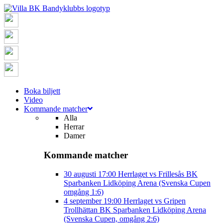
Boka biljett
Video
Kommande matcher
Alla
Herrar
Damer
Kommande matcher
30 augusti
17:00
Herrlaget vs Frillesås BK
Sparbanken Lidköping Arena (Svenska Cupen
omgång 1:6)
4 september
19:00
Herrlaget vs Gripen
Trollhättan BK
Sparbanken Lidköping Arena
(Svenska Cupen, omgång 2:6)