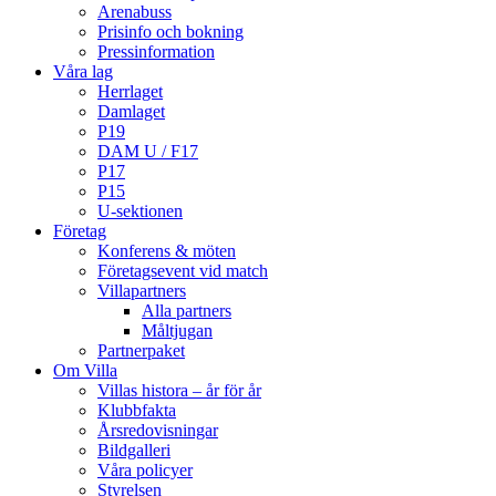
Arenabuss
Prisinfo och bokning
Pressinformation
Våra lag
Herrlaget
Damlaget
P19
DAM U / F17
P17
P15
U-sektionen
Företag
Konferens & möten
Företagsevent vid match
Villapartners
Alla partners
Måltjugan
Partnerpaket
Om Villa
Villas histora – år för år
Klubbfakta
Årsredovisningar
Bildgalleri
Våra policyer
Styrelsen