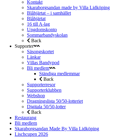
Kontakt
Skaraborgsandan made by Villa Lidköping
Blåhjärtat – i samhället
Blåhjärtat
16 till A-lag
Ungdomskonto
Sommarbandyskolan
Back
Supporter
Säsongskortet
Länkar
Villas Bandypod
Bli medlem
Ständiga medlemmar
Back
Supporterresor
Supporterklubben
Webshop
Dragningslista 50/50-lotteriet
Digitala 50/50-lotter
Back
Restaurang
Bli medlem
Skaraborgsandan Made By Villa Lidköping
Lischcupen 2026