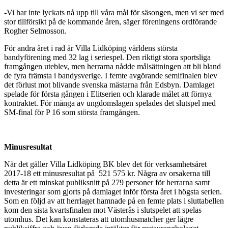
-Vi har inte lyckats nå upp till våra mål för säsongen, men vi ser med
stor tillförsikt på de kommande åren, säger föreningens ordförande
Rogher Selmosson.
För andra året i rad är Villa Lidköping världens största
bandyförening med 32 lag i seriespel. Den riktigt stora sportsliga
framgången uteblev, men herrarna nådde målsättningen att bli bland
de fyra främsta i bandysverige. I femte avgörande semifinalen blev
det förlust mot blivande svenska mästarna från Edsbyn. Damlaget
spelade för första gången i Elitserien och klarade målet att förnya
kontraktet. För många av ungdomslagen spelades det slutspel med
SM-final för P 16 som största framgången.
Minusresultat
När det gäller Villa Lidköping BK blev det för verksamhetsåret
2017-18 ett minusresultat på 521 575 kr. Några av orsakerna till
detta är ett minskat publiksnitt på 279 personer för herrarna samt
investeringar som gjorts på damlaget inför första året i högsta serien.
Som en följd av att herrlaget hamnade på en femte plats i sluttabellen
kom den sista kvartsfinalen mot Västerås i slutspelet att spelas
utomhus. Det kan konstateras att utomhusmatcher ger lägre