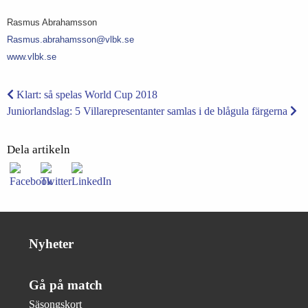
Rasmus Abrahamsson
Rasmus.abrahamsson@vlbk.se
www.vlbk.se
Klart: så spelas World Cup 2018
Juniorlandslag: 5 Villarepresentanter samlas i de blågula färgerna
Dela artikeln
Nyheter
Gå på match
Säsongskort