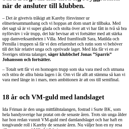
när de ansluter till klubben.
– Det är givetvis tråkigt att Kareby försvinner ur
elitseriesammanhang och vi hoppas att dom snart är tillbaka. Med
det sagt så är vi super glada och stolta över att vi har fått in två så bra
nyförvärv i vår trupp, det här bevisar att vi fortsätter med att stärka
upp damverksamheten i Villa. Med framförallt Sara, Matilda och
Pernilla i truppen så får vi den erfarenhet och rutin som vi behöver
till det här relativt unga och oprövade laget. Med Ida får vi en av
Sveriges största talanger,
säger klubbchef Jonas ”Sparris”
Johansson och fortsätter.
– Totalt sett får vi en homogen trupp som ska vara med och utmana
och störa de allra bästa lagen i år. Om vi får allt att stämma så kan vi
vara med länge in i mars, men ambitionen är att oss till semifinal.
18 år och VM-guld med landslaget
Ida Friman är den unga mittfältstalangen, fostrad i Surte BK, som
hela bandysverige har pratat om de senaste åren. Trots sin unga ålder
har hon redan vunnit VM-guld med damlandslaget och har haft en
tongivande roll i Kareby de senaste åren. Nu väljer hon en ny resa