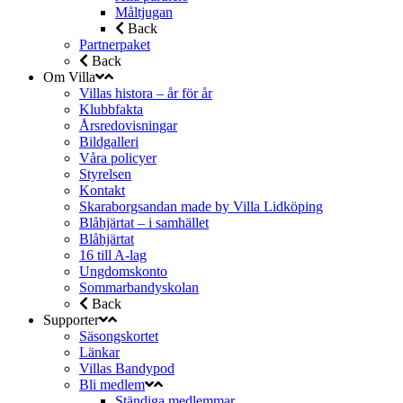
Måltjugan
Back
Partnerpaket
Back
Om Villa
Villas histora – år för år
Klubbfakta
Årsredovisningar
Bildgalleri
Våra policyer
Styrelsen
Kontakt
Skaraborgsandan made by Villa Lidköping
Blåhjärtat – i samhället
Blåhjärtat
16 till A-lag
Ungdomskonto
Sommarbandyskolan
Back
Supporter
Säsongskortet
Länkar
Villas Bandypod
Bli medlem
Ständiga medlemmar