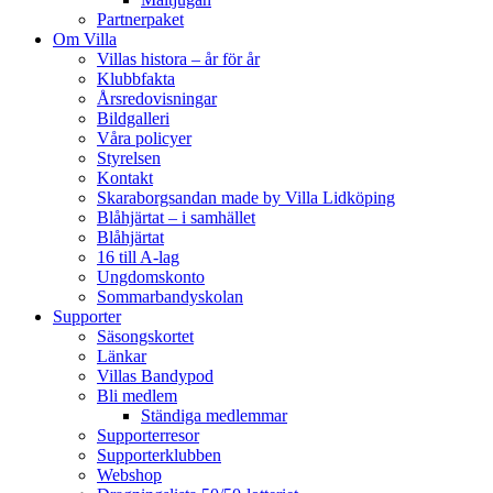
Partnerpaket
Om Villa
Villas histora – år för år
Klubbfakta
Årsredovisningar
Bildgalleri
Våra policyer
Styrelsen
Kontakt
Skaraborgsandan made by Villa Lidköping
Blåhjärtat – i samhället
Blåhjärtat
16 till A-lag
Ungdomskonto
Sommarbandyskolan
Supporter
Säsongskortet
Länkar
Villas Bandypod
Bli medlem
Ständiga medlemmar
Supporterresor
Supporterklubben
Webshop