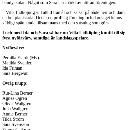
bandyskolan. Något som Sara har märkt av utifrån föreningen.
– Villa Lidköping vill alltid framåt och satsar på både herr och dam,
en bra plantskola. Det är en proffsig förening och damlaget känns
väldigt spännande tillsammans med den satsning som görs.
I och med Ida och Sara så har nu Villa Lidköping knutit till sig
fyra nyförvärv, samtliga är landslagsspelare.
Nyförvärv:
Pernilla Elardt (Mv).
Matilda Svenler.
Ida Friman.
Sara Bergwall.
Övrig trupp:
Rut-Lina Berner
Agnes Ögren
Olivia Wallgren
Julia Wallgren
Annie Berner
Tilda Ström
Sara Svensson
Emma Carlzon