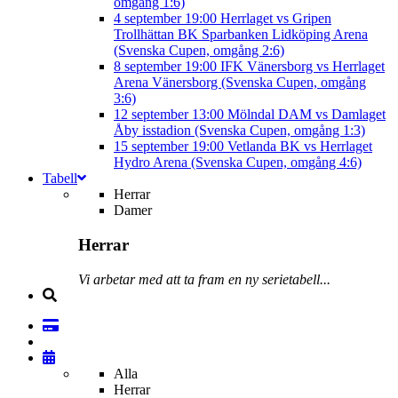
omgång 1:6)
4 september
19:00
Herrlaget vs Gripen
Trollhättan BK
Sparbanken Lidköping Arena
(Svenska Cupen, omgång 2:6)
8 september
19:00
IFK Vänersborg vs Herrlaget
Arena Vänersborg (Svenska Cupen, omgång
3:6)
12 september
13:00
Mölndal DAM vs Damlaget
Åby isstadion (Svenska Cupen, omgång 1:3)
15 september
19:00
Vetlanda BK vs Herrlaget
Hydro Arena (Svenska Cupen, omgång 4:6)
Tabell
Herrar
Damer
Herrar
Vi arbetar med att ta fram en ny serietabell...
Alla
Herrar