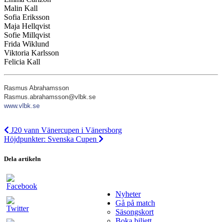
Malin Kall
Sofia Eriksson
Maja Hellqvist
Sofie Millqvist
Frida Wiklund
Viktoria Karlsson
Felicia Kall
Rasmus Abrahamsson
Rasmus.abrahamsson@vlbk.se
www.vlbk.se
J20 vann Vänercupen i Vänersborg
Höjdpunkter: Svenska Cupen
Dela artikeln
Nyheter
Gå på match
Säsongskort
Boka biljett