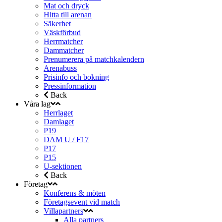
Mat och dryck
Hitta till arenan
Säkerhet
Väskförbud
Herrmatcher
Dammatcher
Prenumerera på matchkalendern
Arenabuss
Prisinfo och bokning
Pressinformation
Back
Våra lag
Herrlaget
Damlaget
P19
DAM U / F17
P17
P15
U-sektionen
Back
Företag
Konferens & möten
Företagsevent vid match
Villapartners
Alla partners