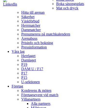
Boka säsongsplats
Mat och dryck
Hitta till arenan
Säkerhet
Väskförbud
Herrmatcher
Dammatcher
Prenumerera på matchkalendern
Arenabuss
Prisinfo och bokning
Pressinformation
Våra lag
Herrlaget
Damlaget
P19
DAM U / F17
P17
P15
U-sektionen
Företag
Konferens & möten
Företagsevent vid match
Villapartners
Alla partners
Måltjugan