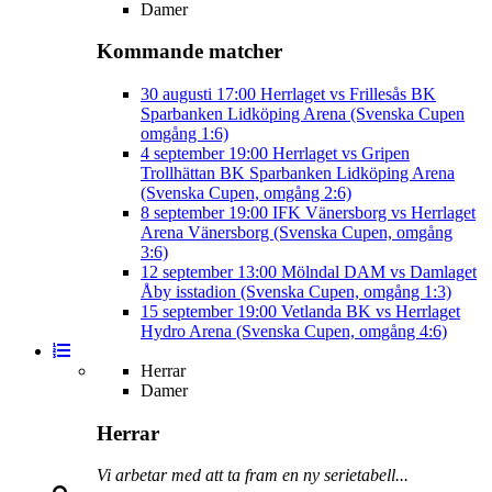
Damer
Kommande matcher
30 augusti
17:00
Herrlaget vs Frillesås BK
Sparbanken Lidköping Arena (Svenska Cupen
omgång 1:6)
4 september
19:00
Herrlaget vs Gripen
Trollhättan BK
Sparbanken Lidköping Arena
(Svenska Cupen, omgång 2:6)
8 september
19:00
IFK Vänersborg vs Herrlaget
Arena Vänersborg (Svenska Cupen, omgång
3:6)
12 september
13:00
Mölndal DAM vs Damlaget
Åby isstadion (Svenska Cupen, omgång 1:3)
15 september
19:00
Vetlanda BK vs Herrlaget
Hydro Arena (Svenska Cupen, omgång 4:6)
Herrar
Damer
Herrar
Vi arbetar med att ta fram en ny serietabell...