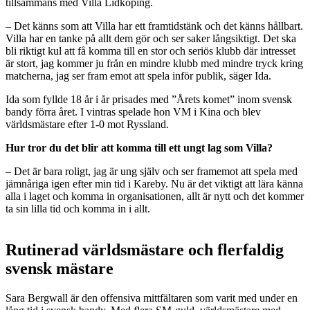
tillsammans med Villa Lidköping.
– Det känns som att Villa har ett framtidstänk och det känns hållbart.
Villa har en tanke på allt dem gör och ser saker långsiktigt. Det ska
bli riktigt kul att få komma till en stor och seriös klubb där intresset
är stort, jag kommer ju från en mindre klubb med mindre tryck kring
matcherna, jag ser fram emot att spela inför publik, säger Ida.
Ida som fyllde 18 år i år prisades med ”Årets komet” inom svensk
bandy förra året. I vintras spelade hon VM i Kina och blev
världsmästare efter 1-0 mot Ryssland.
Hur tror du det blir att komma till ett ungt lag som Villa?
– Det är bara roligt, jag är ung själv och ser framemot att spela med
jämnåriga igen efter min tid i Kareby. Nu är det viktigt att lära känna
alla i laget och komma in organisationen, allt är nytt och det kommer
ta sin lilla tid och komma in i allt.
Rutinerad världsmästare och flerfaldig
svensk mästare
Sara Bergwall är den offensiva mittfältaren som varit med under en