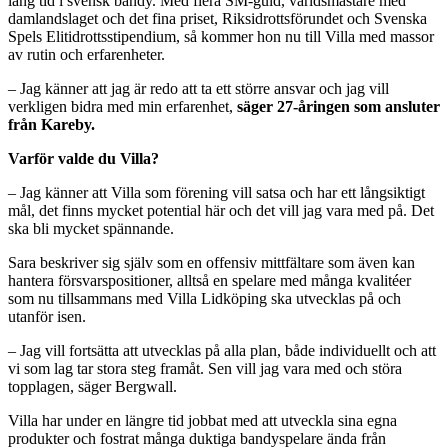
lång tid i svensk bandy. Med flera SM-guld, världsmästare med
damlandslaget och det fina priset, Riksidrottsförundet och Svenska
Spels Elitidrottsstipendium, så kommer hon nu till Villa med massor
av rutin och erfarenheter.
– Jag känner att jag är redo att ta ett större ansvar och jag vill
verkligen bidra med min erfarenhet,
säger 27-åringen som ansluter
från Kareby.
Varför valde du Villa?
– Jag känner att Villa som förening vill satsa och har ett långsiktigt
mål, det finns mycket potential här och det vill jag vara med på. Det
ska bli mycket spännande.
Sara beskriver sig själv som en offensiv mittfältare som även kan
hantera försvarspositioner, alltså en spelare med många kvalitéer
som nu tillsammans med Villa Lidköping ska utvecklas på och
utanför isen.
– Jag vill fortsätta att utvecklas på alla plan, både individuellt och att
vi som lag tar stora steg framåt. Sen vill jag vara med och störa
topplagen, säger Bergwall.
Villa har under en längre tid jobbat med att utveckla sina egna
produkter och fostrat många duktiga bandyspelare ända från