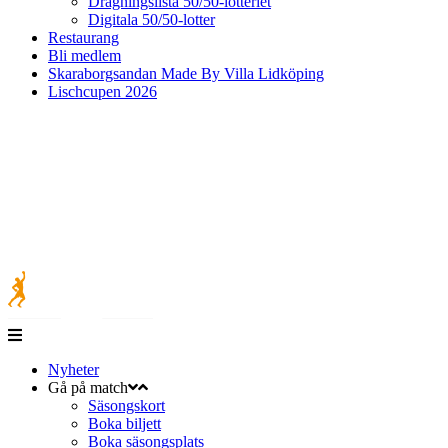
Dragningslista 50/50-lotteriet
Digitala 50/50-lotter
Restaurang
Bli medlem
Skaraborgsandan Made By Villa Lidköping
Lischcupen 2026
Nyheter
Gå på match
Säsongskort
Boka biljett
Boka säsongsplats