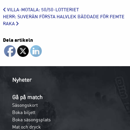
VILLA-MOTALA: 50/50-LOTTERIET
HERR: SUVERÄN FÖRSTA HALVLEK BÄDDADE FÖR FEMTE
RAKA
Dela artikeln
Nyheter
Gå på match
Säsongskort
Boka biljett
Boka säsongsplats
Mat och dryck