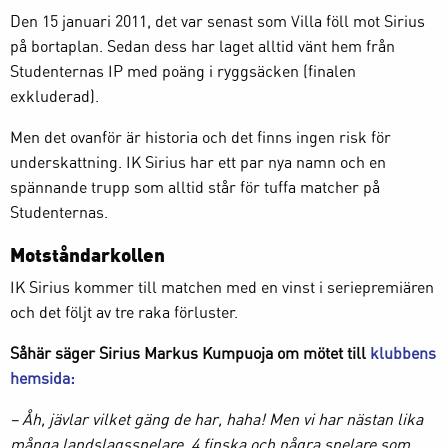
Den 15 januari 2011, det var senast som Villa föll mot Sirius
på bortaplan. Sedan dess har laget alltid vänt hem från
Studenternas IP med poäng i ryggsäcken (finalen
exkluderad).
Men det ovanför är historia och det finns ingen risk för
underskattning. IK Sirius har ett par nya namn och en
spännande trupp som alltid står för tuffa matcher på
Studenternas.
Motståndarkollen
IK Sirius kommer till matchen med en vinst i seriepremiären
och det följt av tre raka förluster.
Såhär säger Sirius Markus Kumpuoja om mötet till
klubbens
hemsida:
– Åh, jävlar vilket gäng de har, haha! Men vi har nästan lika
många landslagsspelare. 4 finska och några spelare som