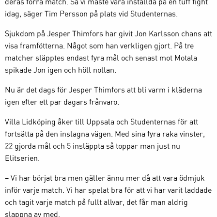
deras förra match. Så vi måste vara inställda på en tuff fight
idag, säger Tim Persson på plats vid Studenternas.
Sjukdom på Jesper Thimfors har givit Jon Karlsson chans att
visa framfötterna. Något som han verkligen gjort. På tre
matcher släpptes endast fyra mål och senast mot Motala
spikade Jon igen och höll nollan.
Nu är det dags för Jesper Thimfors att bli varm i kläderna
igen efter ett par dagars frånvaro.
Villa Lidköping åker till Uppsala och Studenternas för att
fortsätta på den inslagna vägen. Med sina fyra raka vinster,
22 gjorda mål och 5 insläppta så toppar man just nu
Elitserien.
– Vi har börjat bra men gäller ännu mer då att vara ödmjuk
inför varje match. Vi har spelat bra för att vi har varit laddade
och tagit varje match på fullt allvar, det får man aldrig
slappna av med.