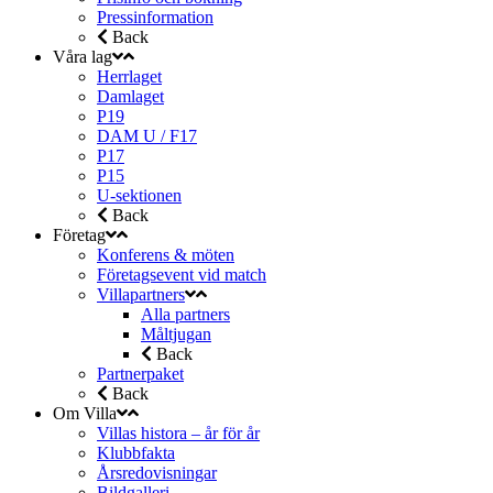
Pressinformation
Back
Våra lag
Herrlaget
Damlaget
P19
DAM U / F17
P17
P15
U-sektionen
Back
Företag
Konferens & möten
Företagsevent vid match
Villapartners
Alla partners
Måltjugan
Back
Partnerpaket
Back
Om Villa
Villas histora – år för år
Klubbfakta
Årsredovisningar
Bildgalleri