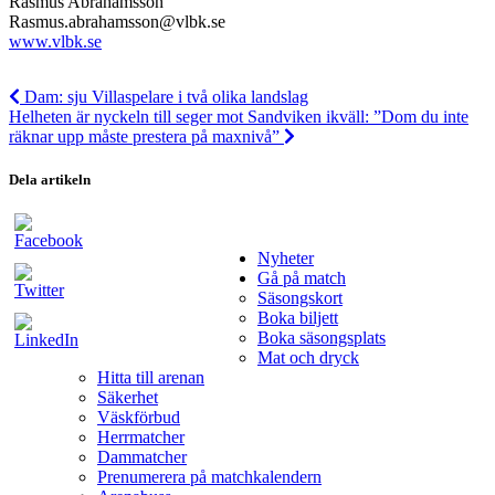
Rasmus Abrahamsson
Rasmus.abrahamsson@vlbk.se
www.vlbk.se
Dam: sju Villaspelare i två olika landslag
Helheten är nyckeln till seger mot Sandviken ikväll: ”Dom du inte
räknar upp måste prestera på maxnivå”
Dela artikeln
Nyheter
Gå på match
Säsongskort
Boka biljett
Boka säsongsplats
Mat och dryck
Hitta till arenan
Säkerhet
Väskförbud
Herrmatcher
Dammatcher
Prenumerera på matchkalendern