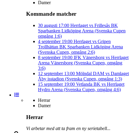
Damer
Kommande matcher
30 augusti
17:00
Herrlaget vs Frillesås BK
Sparbanken Lidköping Arena (Svenska Cupen
omgång 1:6)
4 september
19:00
Herrlaget vs Gripen
Trollhättan BK
Sparbanken Lidköping Arena
(Svenska Cupen, omgång 2:6)
8 september
19:00
IFK Vänersborg vs Herrlaget
Arena Vänersborg (Svenska Cupen, omgång
3:6)
12 september
13:00
Mölndal DAM vs Damlaget
Åby isstadion (Svenska Cupen, omgång 1:3)
15 september
19:00
Vetlanda BK vs Herrlaget
Hydro Arena (Svenska Cupen, omgång 4:6)
Herrar
Damer
Herrar
Vi arbetar med att ta fram en ny serietabell...