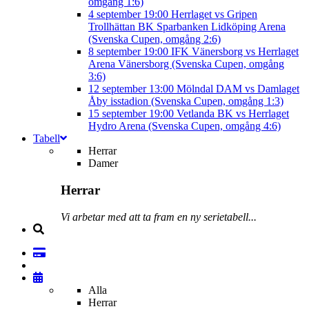
omgång 1:6)
4 september
19:00
Herrlaget vs Gripen
Trollhättan BK
Sparbanken Lidköping Arena
(Svenska Cupen, omgång 2:6)
8 september
19:00
IFK Vänersborg vs Herrlaget
Arena Vänersborg (Svenska Cupen, omgång
3:6)
12 september
13:00
Mölndal DAM vs Damlaget
Åby isstadion (Svenska Cupen, omgång 1:3)
15 september
19:00
Vetlanda BK vs Herrlaget
Hydro Arena (Svenska Cupen, omgång 4:6)
Tabell
Herrar
Damer
Herrar
Vi arbetar med att ta fram en ny serietabell...
Alla
Herrar