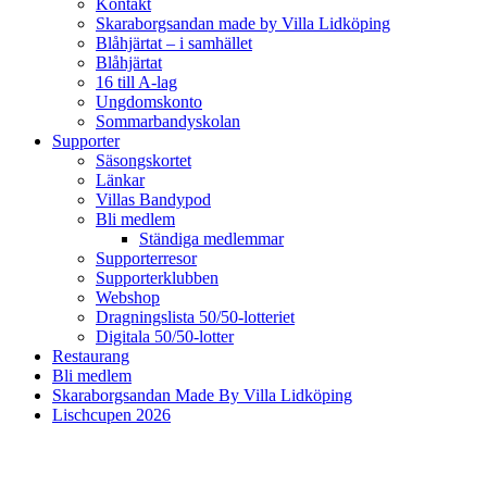
Kontakt
Skaraborgsandan made by Villa Lidköping
Blåhjärtat – i samhället
Blåhjärtat
16 till A-lag
Ungdomskonto
Sommarbandyskolan
Supporter
Säsongskortet
Länkar
Villas Bandypod
Bli medlem
Ständiga medlemmar
Supporterresor
Supporterklubben
Webshop
Dragningslista 50/50-lotteriet
Digitala 50/50-lotter
Restaurang
Bli medlem
Skaraborgsandan Made By Villa Lidköping
Lischcupen 2026