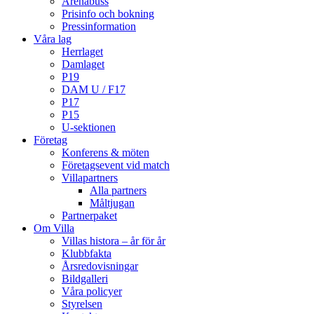
Arenabuss
Prisinfo och bokning
Pressinformation
Våra lag
Herrlaget
Damlaget
P19
DAM U / F17
P17
P15
U-sektionen
Företag
Konferens & möten
Företagsevent vid match
Villapartners
Alla partners
Måltjugan
Partnerpaket
Om Villa
Villas histora – år för år
Klubbfakta
Årsredovisningar
Bildgalleri
Våra policyer
Styrelsen