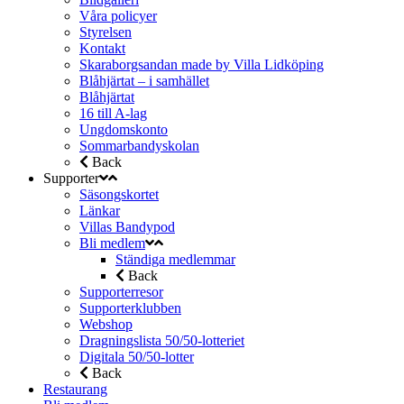
Våra policyer
Styrelsen
Kontakt
Skaraborgsandan made by Villa Lidköping
Blåhjärtat – i samhället
Blåhjärtat
16 till A-lag
Ungdomskonto
Sommarbandyskolan
Back
Supporter
Säsongskortet
Länkar
Villas Bandypod
Bli medlem
Ständiga medlemmar
Back
Supporterresor
Supporterklubben
Webshop
Dragningslista 50/50-lotteriet
Digitala 50/50-lotter
Back
Restaurang