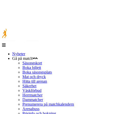
Nyheter
Gå på match
Säsongskort
Boka biljett
Boka säsongsplats
Mat och dryck
Hitta till arenan
Säkerhet
Väskförbud
Herrmatcher
Dammatcher
Prenumerera på matchkalendern
Arenabuss
Prisinfo och bokning