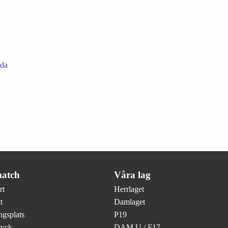
nda
atch
Våra lag
rt
Herrlaget
t
Damlaget
gsplats
P19
ryck
DAM U / F17