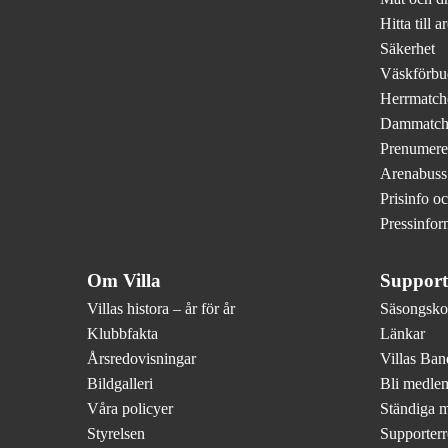
Hitta till a
Säkerhet
Väskförbu
Herrmatch
Dammatch
Prenumere
Arenabuss
Prisinfo o
Pressinfor
Om Villa
Support
Villas histora – år för år
Säsongskor
Klubbfakta
Länkar
Årsredovisningar
Villas Ba
Bildgalleri
Bli medle
Våra policyer
Ständiga 
Styrelsen
Supporterr