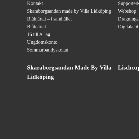
Kontakt
Supporter
Skaraborgsandan made by Villa Lidköping
Webshop
Blåhjärtat – i samhället
Dragningsli
Blåhjärtat
Digitala 50
16 till A-lag
Ungdomskonto
Sommarbandyskolan
Skaraborgsandan Made By Villa
Lischcu
Lidköping