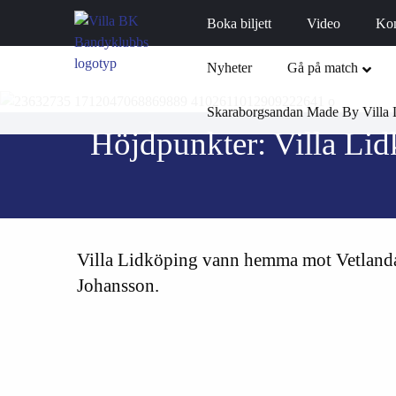
Boka biljett
Video
Ko
Nyheter
Gå på match
Skaraborgsandan Made By Villa 
Höjdpunkter: Villa Lid
Villa Lidköping vann hemma mot Vetlanda 
Johansson.