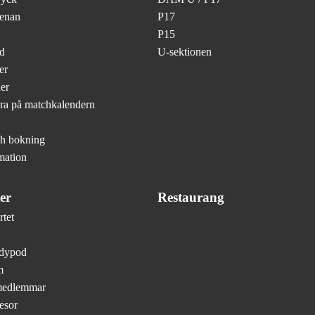
renan
P17
P15
d
U-sektionen
er
er
ra på matchkalendern
ch bokning
mation
er
Restaurang
tet
ndypod
m
medlemmar
esor