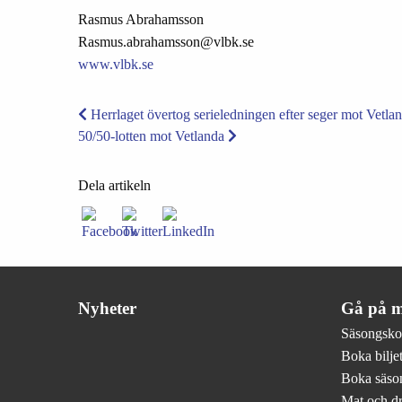
Rasmus Abrahamsson
Rasmus.abrahamsson@vlbk.se
www.vlbk.se
Herrlaget övertog serieledningen efter seger mot Vetla
50/50-lotten mot Vetlanda
Dela artikeln
Nyheter
Gå på m
Säsongsko
Boka biljet
Boka säson
Mat och d