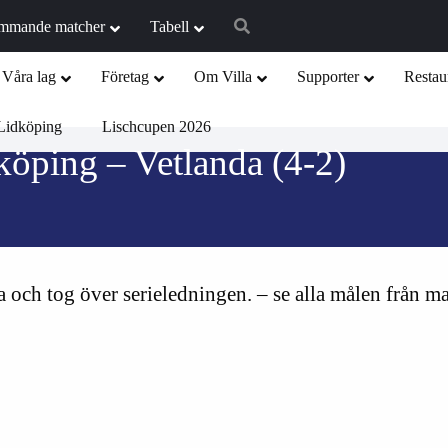
mmande matcher
Tabell
Våra lag
Företag
Om Villa
Supporter
Restau
Lidköping
Lischcupen 2026
köping – Vetlanda (4-2)
och tog över serieledningen. – se alla målen från m