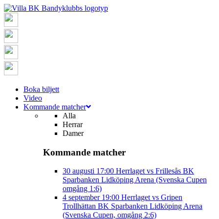
Boka biljett
Video
Kommande matcher
Alla
Herrar
Damer
Kommande matcher
30 augusti
17:00
Herrlaget vs Frillesås BK
Sparbanken Lidköping Arena (Svenska Cupen
omgång 1:6)
4 september
19:00
Herrlaget vs Gripen
Trollhättan BK
Sparbanken Lidköping Arena
(Svenska Cupen, omgång 2:6)