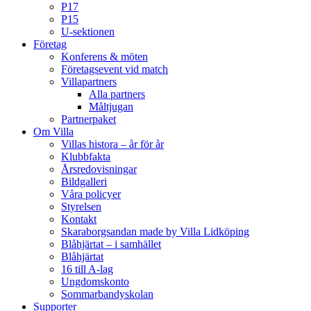
P17
P15
U-sektionen
Företag
Konferens & möten
Företagsevent vid match
Villapartners
Alla partners
Måltjugan
Partnerpaket
Om Villa
Villas histora – år för år
Klubbfakta
Årsredovisningar
Bildgalleri
Våra policyer
Styrelsen
Kontakt
Skaraborgsandan made by Villa Lidköping
Blåhjärtat – i samhället
Blåhjärtat
16 till A-lag
Ungdomskonto
Sommarbandyskolan
Supporter