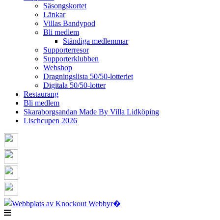
Säsongskortet
Länkar
Villas Bandypod
Bli medlem
Ständiga medlemmar
Supporterresor
Supporterklubben
Webshop
Dragningslista 50/50-lotteriet
Digitala 50/50-lotter
Restaurang
Bli medlem
Skaraborgsandan Made By Villa Lidköping
Lischcupen 2026