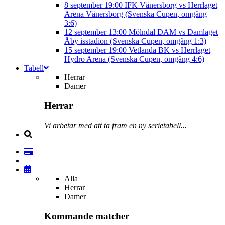
8 september
19:00
IFK Vänersborg vs Herrlaget
Arena Vänersborg (Svenska Cupen, omgång
3:6)
12 september
13:00
Mölndal DAM vs Damlaget
Åby isstadion (Svenska Cupen, omgång 1:3)
15 september
19:00
Vetlanda BK vs Herrlaget
Hydro Arena (Svenska Cupen, omgång 4:6)
Tabell
Herrar
Damer
Herrar
Vi arbetar med att ta fram en ny serietabell...
Alla
Herrar
Damer
Kommande matcher