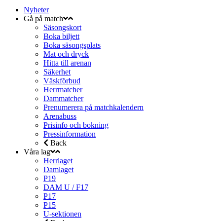
Nyheter
Gå på match
Säsongskort
Boka biljett
Boka säsongsplats
Mat och dryck
Hitta till arenan
Säkerhet
Väskförbud
Herrmatcher
Dammatcher
Prenumerera på matchkalendern
Arenabuss
Prisinfo och bokning
Pressinformation
Back
Våra lag
Herrlaget
Damlaget
P19
DAM U / F17
P17
P15
U-sektionen