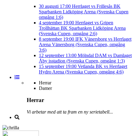
30 augusti
17:00
Herrlaget vs Frillesås BK
Sparbanken Lidköping Arena (Svenska Cupen
omgång 1:6)
4 september
19:00
Herrlaget vs Gripen
Trollhättan BK
Sparbanken Lidköping Arena
(Svenska Cupen, omgång 2:6)
8 september
19:00
IFK Vänersborg vs Herrlaget
Arena Vänersborg (Svenska Cupen, omgång
3:6)
12 september
13:00
Mölndal DAM vs Damlaget
Åby isstadion (Svenska Cupen, omgång 1:3)
15 september
19:00
Vetlanda BK vs Herrlaget
Hydro Arena (Svenska Cupen, omgång 4:6)
Herrar
Damer
Herrar
Vi arbetar med att ta fram en ny serietabell...