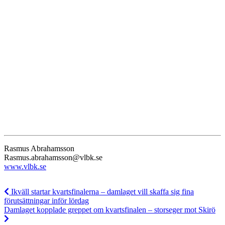
Rasmus Abrahamsson
Rasmus.abrahamsson@vlbk.se
www.vlbk.se
Ikväll startar kvartsfinalerna – damlaget vill skaffa sig fina
förutsättningar inför lördag
Damlaget kopplade greppet om kvartsfinalen – storseger mot Skirö