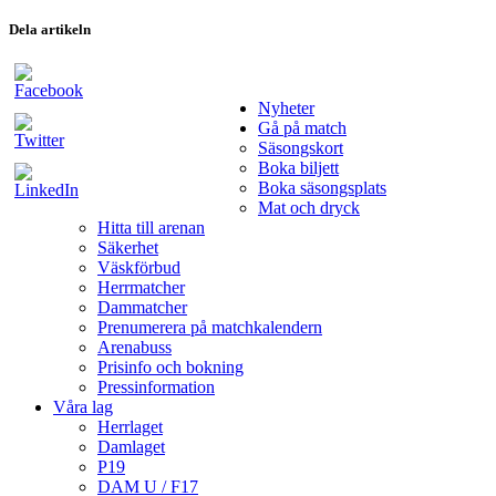
Dela artikeln
Nyheter
Gå på match
Säsongskort
Boka biljett
Boka säsongsplats
Mat och dryck
Hitta till arenan
Säkerhet
Väskförbud
Herrmatcher
Dammatcher
Prenumerera på matchkalendern
Arenabuss
Prisinfo och bokning
Pressinformation
Våra lag
Herrlaget
Damlaget
P19
DAM U / F17