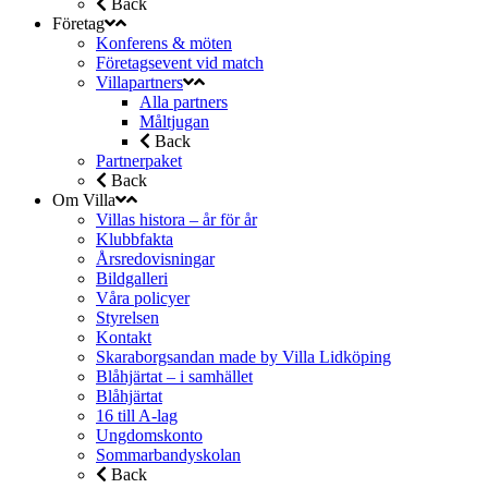
Back
Företag
Konferens & möten
Företagsevent vid match
Villapartners
Alla partners
Måltjugan
Back
Partnerpaket
Back
Om Villa
Villas histora – år för år
Klubbfakta
Årsredovisningar
Bildgalleri
Våra policyer
Styrelsen
Kontakt
Skaraborgsandan made by Villa Lidköping
Blåhjärtat – i samhället
Blåhjärtat
16 till A-lag
Ungdomskonto
Sommarbandyskolan
Back