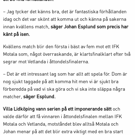
– Jag tycker det känns bra, det är fantastiska förhållanden
idag och det var skönt att komma ut och känna på sakerna
innan kvällens match,
säger Johan Esplund som precis har
känt på isen.
Kvällens match blir den första i bäst av fem mot ett IFK
Motala som, något överraskande, är klartsfinalklart efter två
segrar mot Vetlanda i åttondelsfinalerna.
– Det är ett intressant lag som har allt att spela för. Dom är
nog sjukt taggade på att komma hit men vi är sjukt bra
förberedda på vad vi ska göra och vi ska inte släppa några
matcher,
säger Esplund.
Villa Lidköping vann serien på ett imponerande sätt
och
valde därför att få vinnaren i åttondelsfinalen mellan IFK
Motala och Vetlanda, motståndet blev alltså Motala och
Johan menar på att det blir extra viktigt med en bra start