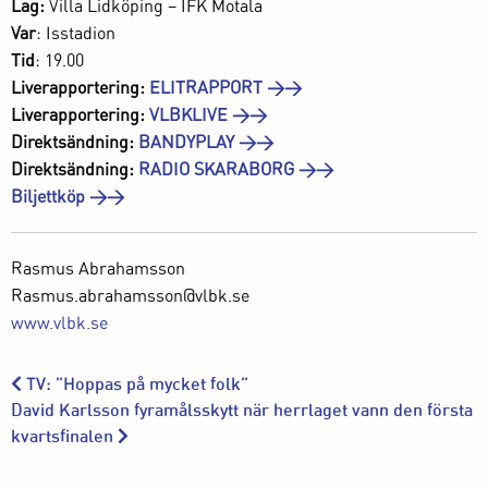
Lag:
Villa Lidköping – IFK Motala
Var
: Isstadion
Tid
: 19.00
Liverapportering:
ELITRAPPORT >>
Liverapportering:
VLBK
LIVE >>
Direktsändning:
BANDYPLAY >>
Direktsändning:
RADIO SKARABORG >>
Biljettköp >>
Rasmus Abrahamsson
Rasmus.abrahamsson@vlbk.se
www.vlbk.se
TV: ”Hoppas på mycket folk”
David Karlsson fyramålsskytt när herrlaget vann den första
kvartsfinalen