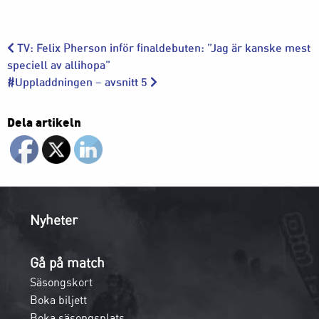
TV: Felix Pherson inför finaldebuten: ”Jag är kanske mest
speciell av allihopa”
#Uppladdningen – avsnitt 5
Dela artikeln
Nyheter
Gå på match
Säsongskort
Boka biljett
Boka säsongsplats