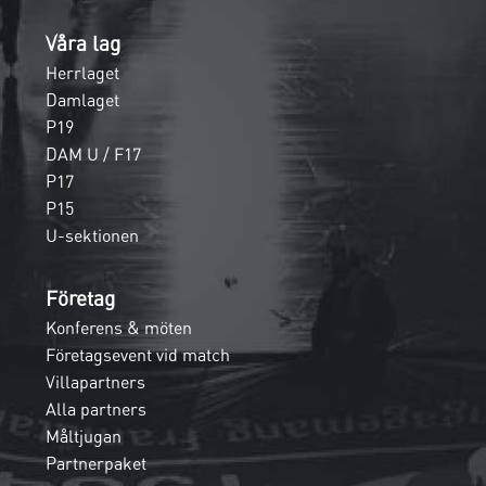
Våra lag
Herrlaget
Damlaget
P19
DAM U / F17
P17
P15
U-sektionen
Företag
Konferens & möten
Företagsevent vid match
Villapartners
Alla partners
Måltjugan
Partnerpaket