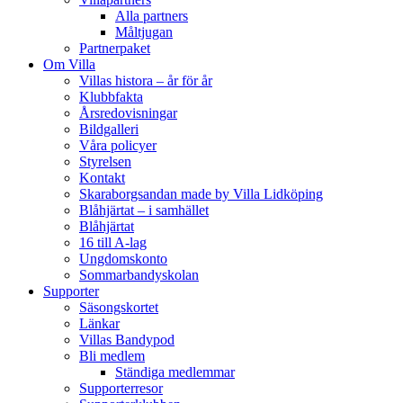
Alla partners
Måltjugan
Partnerpaket
Om Villa
Villas histora – år för år
Klubbfakta
Årsredovisningar
Bildgalleri
Våra policyer
Styrelsen
Kontakt
Skaraborgsandan made by Villa Lidköping
Blåhjärtat – i samhället
Blåhjärtat
16 till A-lag
Ungdomskonto
Sommarbandyskolan
Supporter
Säsongskortet
Länkar
Villas Bandypod
Bli medlem
Ständiga medlemmar
Supporterresor