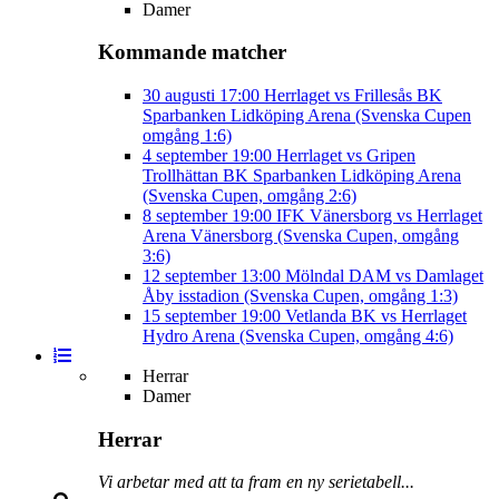
Damer
Kommande matcher
30 augusti
17:00
Herrlaget vs Frillesås BK
Sparbanken Lidköping Arena (Svenska Cupen
omgång 1:6)
4 september
19:00
Herrlaget vs Gripen
Trollhättan BK
Sparbanken Lidköping Arena
(Svenska Cupen, omgång 2:6)
8 september
19:00
IFK Vänersborg vs Herrlaget
Arena Vänersborg (Svenska Cupen, omgång
3:6)
12 september
13:00
Mölndal DAM vs Damlaget
Åby isstadion (Svenska Cupen, omgång 1:3)
15 september
19:00
Vetlanda BK vs Herrlaget
Hydro Arena (Svenska Cupen, omgång 4:6)
Herrar
Damer
Herrar
Vi arbetar med att ta fram en ny serietabell...