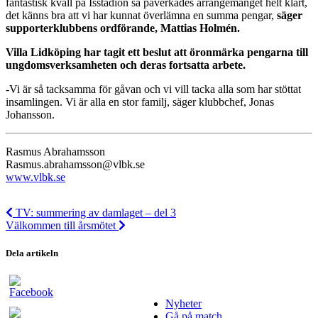
fantastisk kväll på Isstadion så påverkades arrangemanget helt klart,
det känns bra att vi har kunnat överlämna en summa pengar,
säger
supporterklubbens ordförande, Mattias Holmén.
Villa Lidköping har tagit ett beslut att öronmärka pengarna till
ungdomsverksamheten och deras fortsatta arbete.
-Vi är så tacksamma för gåvan och vi vill tacka alla som har stöttat
insamlingen. Vi är alla en stor familj, säger klubbchef, Jonas
Johansson.
Rasmus Abrahamsson
Rasmus.abrahamsson@vlbk.se
www.vlbk.se
TV: summering av damlaget – del 3
Välkommen till årsmötet
Dela artikeln
Nyheter
Gå på match