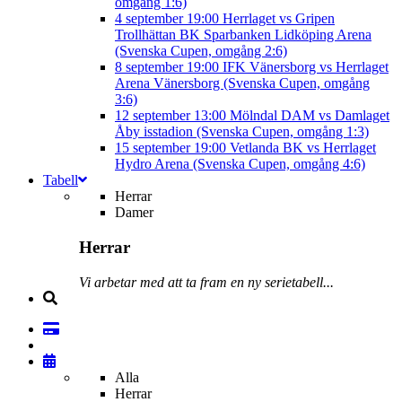
omgång 1:6)
4 september
19:00
Herrlaget vs Gripen
Trollhättan BK
Sparbanken Lidköping Arena
(Svenska Cupen, omgång 2:6)
8 september
19:00
IFK Vänersborg vs Herrlaget
Arena Vänersborg (Svenska Cupen, omgång
3:6)
12 september
13:00
Mölndal DAM vs Damlaget
Åby isstadion (Svenska Cupen, omgång 1:3)
15 september
19:00
Vetlanda BK vs Herrlaget
Hydro Arena (Svenska Cupen, omgång 4:6)
Tabell
Herrar
Damer
Herrar
Vi arbetar med att ta fram en ny serietabell...
Alla
Herrar