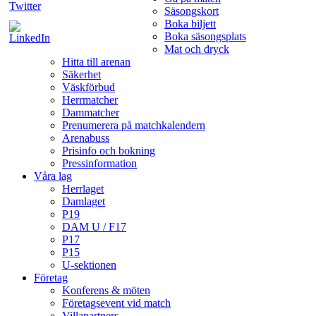
Säsongskort
Boka biljett
Boka säsongsplats
Mat och dryck
Hitta till arenan
Säkerhet
Väskförbud
Herrmatcher
Dammatcher
Prenumerera på matchkalendern
Arenabuss
Prisinfo och bokning
Pressinformation
Våra lag
Herrlaget
Damlaget
P19
DAM U / F17
P17
P15
U-sektionen
Företag
Konferens & möten
Företagsevent vid match
Villapartners