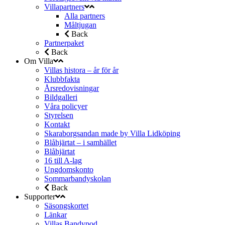
Villapartners
Alla partners
Måltjugan
Back
Partnerpaket
Back
Om Villa
Villas histora – år för år
Klubbfakta
Årsredovisningar
Bildgalleri
Våra policyer
Styrelsen
Kontakt
Skaraborgsandan made by Villa Lidköping
Blåhjärtat – i samhället
Blåhjärtat
16 till A-lag
Ungdomskonto
Sommarbandyskolan
Back
Supporter
Säsongskortet
Länkar
Villas Bandypod