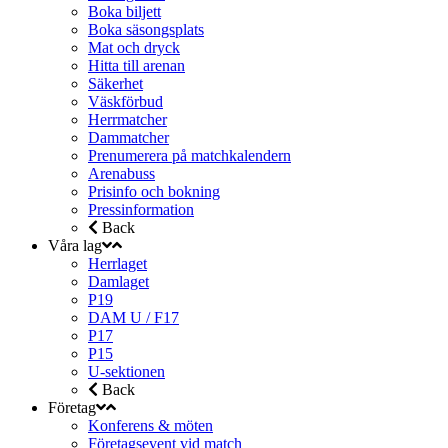
Boka biljett
Boka säsongsplats
Mat och dryck
Hitta till arenan
Säkerhet
Väskförbud
Herrmatcher
Dammatcher
Prenumerera på matchkalendern
Arenabuss
Prisinfo och bokning
Pressinformation
Back
Våra lag
Herrlaget
Damlaget
P19
DAM U / F17
P17
P15
U-sektionen
Back
Företag
Konferens & möten
Företagsevent vid match