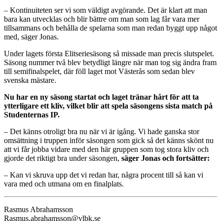
– Kontinuiteten ser vi som väldigt avgörande. Det är klart att man
bara kan utvecklas och blir bättre om man som lag får vara mer
tillsammans och behålla de spelarna som man redan byggt upp något
med, säger Jonas.
Under lagets första Elitseriesäsong så missade man precis slutspelet.
Säsong nummer två blev betydligt längre när man tog sig ändra fram
till semifinalspelet, där föll laget mot Västerås som sedan blev
svenska mästare.
Nu har en ny säsong startat och laget tränar hårt för att ta
ytterligare ett kliv, vilket blir att spela säsongens sista match på
Studenternas IP.
– Det känns otroligt bra nu när vi är igång. Vi hade ganska stor
omsättning i truppen inför säsongen som gick så det känns skönt nu
att vi får jobba vidare med den här gruppen som tog stora kliv och
gjorde det riktigt bra under säsongen,
säger Jonas och fortsätter:
– Kan vi skruva upp det vi redan har, några procent till så kan vi
vara med och utmana om en finalplats.
Rasmus Abrahamsson
Rasmus.abrahamsson@vlbk.se