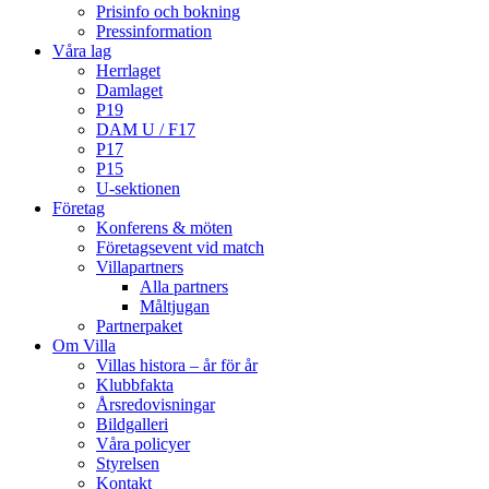
Prisinfo och bokning
Pressinformation
Våra lag
Herrlaget
Damlaget
P19
DAM U / F17
P17
P15
U-sektionen
Företag
Konferens & möten
Företagsevent vid match
Villapartners
Alla partners
Måltjugan
Partnerpaket
Om Villa
Villas histora – år för år
Klubbfakta
Årsredovisningar
Bildgalleri
Våra policyer
Styrelsen
Kontakt