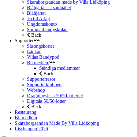
Skaraborgsandan made by Villa Lidköping
Blåhjärtat – i samhället
Blåhjärtat
16 till A-lag
Ungdomskonto
Sommarbandyskolan
Back
Supporter
Säsongskortet
Länkar
Villas Bandypod
Bli medlem
Ständiga medlemmar
Back
Supporterresor
Supporterklubben
Webshop
Dragningslista 50/50-lotteriet
Digitala 50/50-lotter
Back
Restaurang
Bli medlem
Skaraborgsandan Made By Villa Lidköping
Lischcupen 2026