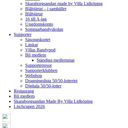
Skaraborgsandan made by Villa Lidköping
Blåhjärtat – i samhället
Blåhjärtat
16 till A-lag
Ungdomskonto
Sommarbandyskolan
Supporter
Säsongskortet
Länkar
Villas Bandypod
Bli medlem
Ständiga medlemmar
Supporterresor
Supporterklubben
Webshop
Dragningslista 50/50-lotteriet
Digitala 50/50-lotter
Restaurang
Bli medlem
Skaraborgsandan Made By Villa Lidköping
Lischcupen 2026