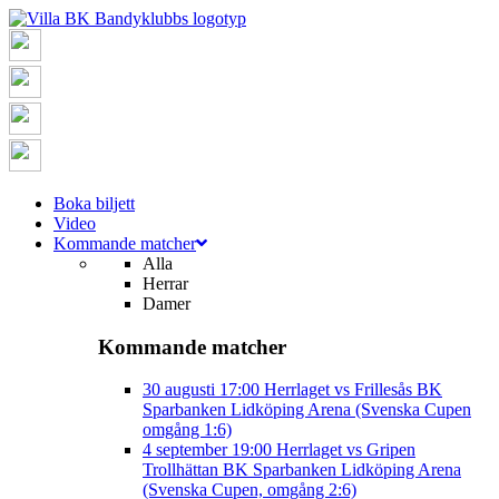
Boka biljett
Video
Kommande matcher
Alla
Herrar
Damer
Kommande matcher
30 augusti
17:00
Herrlaget vs Frillesås BK
Sparbanken Lidköping Arena (Svenska Cupen
omgång 1:6)
4 september
19:00
Herrlaget vs Gripen
Trollhättan BK
Sparbanken Lidköping Arena
(Svenska Cupen, omgång 2:6)