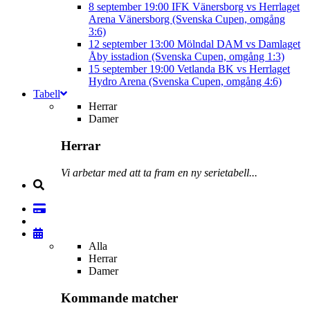
8 september
19:00
IFK Vänersborg vs Herrlaget
Arena Vänersborg (Svenska Cupen, omgång
3:6)
12 september
13:00
Mölndal DAM vs Damlaget
Åby isstadion (Svenska Cupen, omgång 1:3)
15 september
19:00
Vetlanda BK vs Herrlaget
Hydro Arena (Svenska Cupen, omgång 4:6)
Tabell
Herrar
Damer
Herrar
Vi arbetar med att ta fram en ny serietabell...
Alla
Herrar
Damer
Kommande matcher