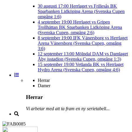
30 augusti
17:00
Herrlaget vs Frillesås BK
Sparbanken Lidköping Arena (Svenska Cupen
omgång 1:6)
4 september
19:00
Herrlaget vs Gripen
Trollhättan BK
Sparbanken Lidköping Arena
(Svenska Cupen, omgång 2:6)
8 september
19:00
IFK Vänersborg vs Herrlaget
Arena Vänersborg (Svenska Cupen, omgång
3:6)
12 september
13:00
Mölndal DAM vs Damlaget
Åby isstadion (Svenska Cupen, omgång 1:3)
15 september
19:00
Vetlanda BK vs Herrlaget
Hydro Arena (Svenska Cupen, omgång 4:6)
Herrar
Damer
Herrar
Vi arbetar med att ta fram en ny serietabell...