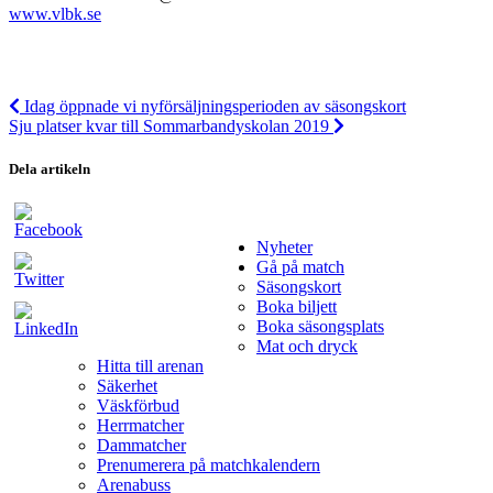
www.vlbk.se
Idag öppnade vi nyförsäljningsperioden av säsongskort
Sju platser kvar till Sommarbandyskolan 2019
Dela artikeln
Nyheter
Gå på match
Säsongskort
Boka biljett
Boka säsongsplats
Mat och dryck
Hitta till arenan
Säkerhet
Väskförbud
Herrmatcher
Dammatcher
Prenumerera på matchkalendern
Arenabuss