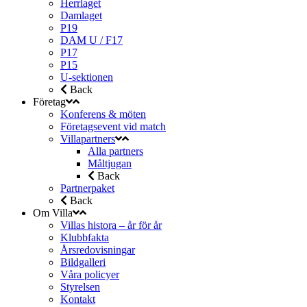
Herrlaget
Damlaget
P19
DAM U / F17
P17
P15
U-sektionen
Back
Företag
Konferens & möten
Företagsevent vid match
Villapartners
Alla partners
Måltjugan
Back
Partnerpaket
Back
Om Villa
Villas histora – år för år
Klubbfakta
Årsredovisningar
Bildgalleri
Våra policyer
Styrelsen
Kontakt