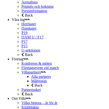
Arenabuss
Prisinfo och bokning
Pressinformation
Back
Våra lag
Herrlaget
Damlaget
P19
DAM U / F17
P17
P15
U-sektionen
Back
Företag
Konferens & möten
Företagsevent vid match
Villapartners
Alla partners
Måltjugan
Back
Partnerpaket
Back
Om Villa
Villas histora – år för år
Klubbfakta