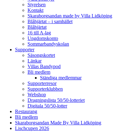
Styrelsen
Kontakt
Skaraborgsandan made by Villa Lidköping
Blåhjärtat – i samhället
Blåhjärtat
16 till A-lag
Ungdomskonto
Sommarbandyskolan
Supporter
Säsongskortet
Länkar
Villas Bandypod
Bli medlem
Ständiga medlemmar
Supporterresor
Supporterklubben
Webshop
Dragningslista 50/50-lotteriet
Digitala 50/50-lotter
Restaurang
Bli medlem
Skaraborgsandan Made By Villa Lidköping
Lischcupen 2026