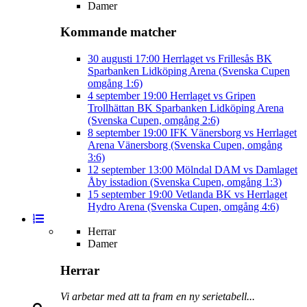
Damer
Kommande matcher
30 augusti
17:00
Herrlaget vs Frillesås BK
Sparbanken Lidköping Arena (Svenska Cupen
omgång 1:6)
4 september
19:00
Herrlaget vs Gripen
Trollhättan BK
Sparbanken Lidköping Arena
(Svenska Cupen, omgång 2:6)
8 september
19:00
IFK Vänersborg vs Herrlaget
Arena Vänersborg (Svenska Cupen, omgång
3:6)
12 september
13:00
Mölndal DAM vs Damlaget
Åby isstadion (Svenska Cupen, omgång 1:3)
15 september
19:00
Vetlanda BK vs Herrlaget
Hydro Arena (Svenska Cupen, omgång 4:6)
Herrar
Damer
Herrar
Vi arbetar med att ta fram en ny serietabell...