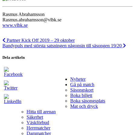
Rasmus Abrahamsson
Rasmus.abrahamsson@vlbk.se
www.vlbk.se
Partner Kick Off 2019 – 29 oktober
Bandypuls med största satsningen någonsin till säsongen 19/20
Dela artikeln
Nyheter
Gå på match
Säsongskort
Boka biljett
Boka säsongsplats
Mat och dryck
Hitta till arenan
Säkerhet
Väskförbud
Herrmatcher
Dammatcher