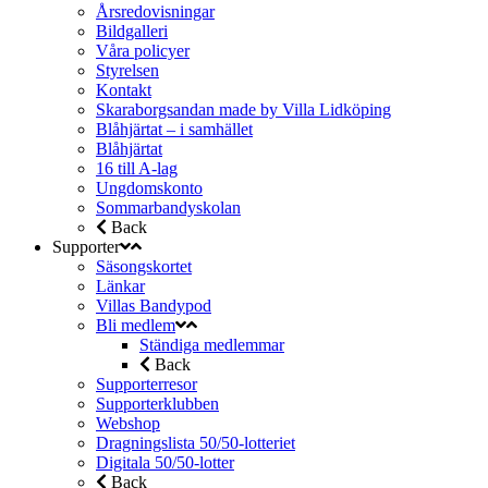
Årsredovisningar
Bildgalleri
Våra policyer
Styrelsen
Kontakt
Skaraborgsandan made by Villa Lidköping
Blåhjärtat – i samhället
Blåhjärtat
16 till A-lag
Ungdomskonto
Sommarbandyskolan
Back
Supporter
Säsongskortet
Länkar
Villas Bandypod
Bli medlem
Ständiga medlemmar
Back
Supporterresor
Supporterklubben
Webshop
Dragningslista 50/50-lotteriet
Digitala 50/50-lotter
Back