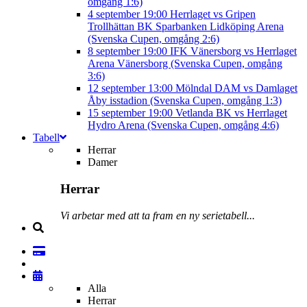
omgång 1:6)
4 september
19:00
Herrlaget vs Gripen
Trollhättan BK
Sparbanken Lidköping Arena
(Svenska Cupen, omgång 2:6)
8 september
19:00
IFK Vänersborg vs Herrlaget
Arena Vänersborg (Svenska Cupen, omgång
3:6)
12 september
13:00
Mölndal DAM vs Damlaget
Åby isstadion (Svenska Cupen, omgång 1:3)
15 september
19:00
Vetlanda BK vs Herrlaget
Hydro Arena (Svenska Cupen, omgång 4:6)
Tabell
Herrar
Damer
Herrar
Vi arbetar med att ta fram en ny serietabell...
Alla
Herrar