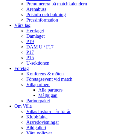
Prenumerera på matchkalendern
Arenabuss
Prisinfo och bokning
Pressinformation
Våra lag
Herrlaget
Damlaget
P19
DAM U / F17
P17
P15
U-sektionen
Företag
Konferens & möten
Företagsevent vid match
Villapartners
Alla partners
Måltjugan
Partnerpaket
Om Villa
Villas histora – år för år
Klubbfakta
Årsredovisningar
Bildgalleri
Våra policyer