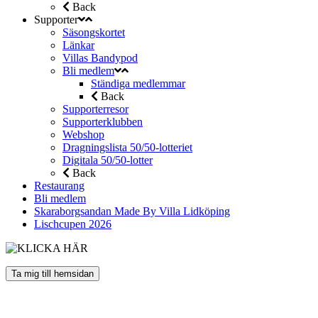
Back
Supporter
Säsongskortet
Länkar
Villas Bandypod
Bli medlem
Ständiga medlemmar
Back
Supporterresor
Supporterklubben
Webshop
Dragningslista 50/50-lotteriet
Digitala 50/50-lotter
Back
Restaurang
Bli medlem
Skaraborgsandan Made By Villa Lidköping
Lischcupen 2026
Ta mig till hemsidan