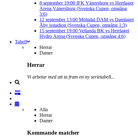
8 september
19:00
IFK Vänersborg vs Herrlaget
Arena Vänersborg (Svenska Cupen, omgång
3:6)
12 september
13:00
Mölndal DAM vs Damlaget
Åby isstadion (Svenska Cupen, omgång 1:3)
15 september
19:00
Vetlanda BK vs Herrlaget
Hydro Arena (Svenska Cupen, omgång 4:6)
Tabell
Herrar
Damer
Herrar
Vi arbetar med att ta fram en ny serietabell...
Alla
Herrar
Damer
Kommande matcher