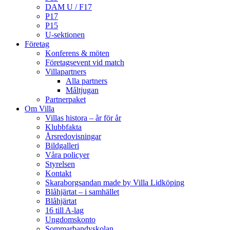
DAM U / F17
P17
P15
U-sektionen
Företag
Konferens & möten
Företagsevent vid match
Villapartners
Alla partners
Måltjugan
Partnerpaket
Om Villa
Villas histora – år för år
Klubbfakta
Årsredovisningar
Bildgalleri
Våra policyer
Styrelsen
Kontakt
Skaraborgsandan made by Villa Lidköping
Blåhjärtat – i samhället
Blåhjärtat
16 till A-lag
Ungdomskonto
Sommarbandyskolan