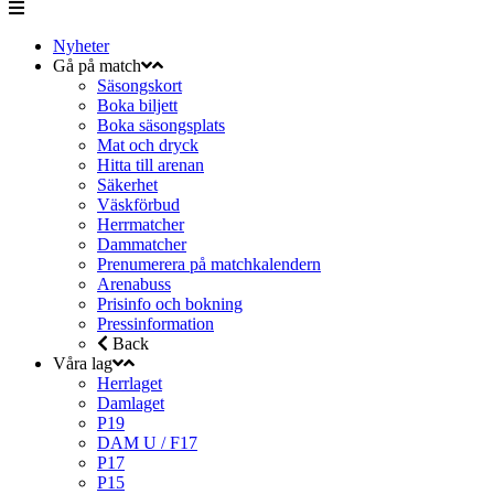
Nyheter
Gå på match
Säsongskort
Boka biljett
Boka säsongsplats
Mat och dryck
Hitta till arenan
Säkerhet
Väskförbud
Herrmatcher
Dammatcher
Prenumerera på matchkalendern
Arenabuss
Prisinfo och bokning
Pressinformation
Back
Våra lag
Herrlaget
Damlaget
P19
DAM U / F17
P17
P15