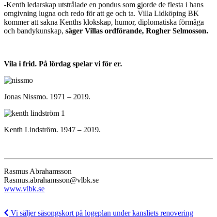
-Kenth ledarskap utstrålade en pondus som gjorde de flesta i hans
omgivning lugna och redo för att ge och ta. Villa Lidköping BK
kommer att sakna Kenths klokskap, humor, diplomatiska förmåga
och bandykunskap,
säger Villas ordförande, Rogher Selmosson.
Vila i frid. På lördag spelar vi för er.
Jonas Nissmo. 1971 – 2019.
Kenth Lindström. 1947 – 2019.
Rasmus Abrahamsson
Rasmus.abrahamsson@vlbk.se
www.vlbk.se
Vi säljer säsongskort på logeplan under kansliets renovering