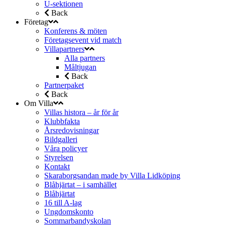
U-sektionen
Back
Företag
Konferens & möten
Företagsevent vid match
Villapartners
Alla partners
Måltjugan
Back
Partnerpaket
Back
Om Villa
Villas histora – år för år
Klubbfakta
Årsredovisningar
Bildgalleri
Våra policyer
Styrelsen
Kontakt
Skaraborgsandan made by Villa Lidköping
Blåhjärtat – i samhället
Blåhjärtat
16 till A-lag
Ungdomskonto
Sommarbandyskolan