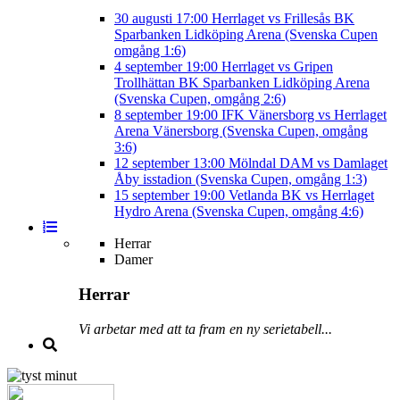
30 augusti
17:00
Herrlaget vs Frillesås BK
Sparbanken Lidköping Arena (Svenska Cupen
omgång 1:6)
4 september
19:00
Herrlaget vs Gripen
Trollhättan BK
Sparbanken Lidköping Arena
(Svenska Cupen, omgång 2:6)
8 september
19:00
IFK Vänersborg vs Herrlaget
Arena Vänersborg (Svenska Cupen, omgång
3:6)
12 september
13:00
Mölndal DAM vs Damlaget
Åby isstadion (Svenska Cupen, omgång 1:3)
15 september
19:00
Vetlanda BK vs Herrlaget
Hydro Arena (Svenska Cupen, omgång 4:6)
Herrar
Damer
Herrar
Vi arbetar med att ta fram en ny serietabell...