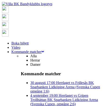
Boka biljett
Video
Kommande matcher
Alla
Herrar
Damer
Kommande matcher
30 augusti
17:00
Herrlaget vs Frillesås BK
Sparbanken Lidköping Arena (Svenska Cupen
omgång 1:6)
4 september
19:00
Herrlaget vs Gripen
Trollhättan BK
Sparbanken Lidköping Arena
(Svenska Cupen, omgång 2:6)