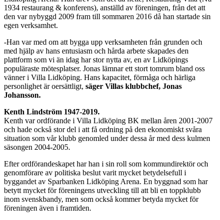
1934 restaurang & konferens), anställd av föreningen, från det att
den var nybyggd 2009 fram till sommaren 2016 då han startade sin
egen verksamhet.
-Han var med om att bygga upp verksamheten från grunden och
med hjälp av hans entusiasm och hårda arbete skapades den
plattform som vi än idag har stor nytta av, en av Lidköpings
populäraste mötesplatser. Jonas lämnar ett stort tomrum bland oss
vänner i Villa Lidköping. Hans kapacitet, förmåga och härliga
personlighet är oersättligt,
säger Villas klubbchef, Jonas
Johansson.
Kenth Lindström 1947-2019.
Kenth var ordförande i Villa Lidköping BK mellan åren 2001-2007
och hade också stor del i att få ordning på den ekonomiskt svåra
situation som vår klubb genomled under dessa år med dess kulmen
säsongen 2004-2005.
Efter ordförandeskapet har han i sin roll som kommundirektör och
genomförare av politiska beslut varit mycket betydelsefull i
byggandet av Sparbanken Lidköping Arena. En byggnad som har
betytt mycket för föreningens utveckling till att bli en toppklubb
inom svenskbandy, men som också kommer betyda mycket för
föreningen även i framtiden.