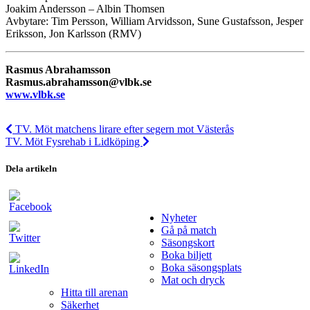
Joakim Andersson – Albin Thomsen
Avbytare: Tim Persson, William Arvidsson, Sune Gustafsson, Jesper
Eriksson, Jon Karlsson (RMV)
Rasmus Abrahamsson
Rasmus.abrahamsson@vlbk.se
www.vlbk.se
TV. Möt matchens lirare efter segern mot Västerås
TV. Möt Fysrehab i Lidköping
Dela artikeln
Nyheter
Gå på match
Säsongskort
Boka biljett
Boka säsongsplats
Mat och dryck
Hitta till arenan
Säkerhet