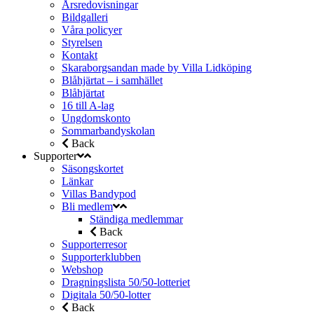
Årsredovisningar
Bildgalleri
Våra policyer
Styrelsen
Kontakt
Skaraborgsandan made by Villa Lidköping
Blåhjärtat – i samhället
Blåhjärtat
16 till A-lag
Ungdomskonto
Sommarbandyskolan
Back
Supporter
Säsongskortet
Länkar
Villas Bandypod
Bli medlem
Ständiga medlemmar
Back
Supporterresor
Supporterklubben
Webshop
Dragningslista 50/50-lotteriet
Digitala 50/50-lotter
Back