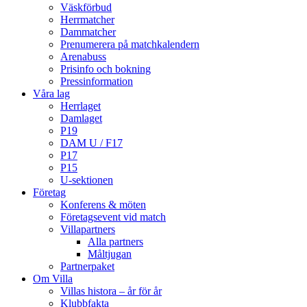
Väskförbud
Herrmatcher
Dammatcher
Prenumerera på matchkalendern
Arenabuss
Prisinfo och bokning
Pressinformation
Våra lag
Herrlaget
Damlaget
P19
DAM U / F17
P17
P15
U-sektionen
Företag
Konferens & möten
Företagsevent vid match
Villapartners
Alla partners
Måltjugan
Partnerpaket
Om Villa
Villas histora – år för år
Klubbfakta