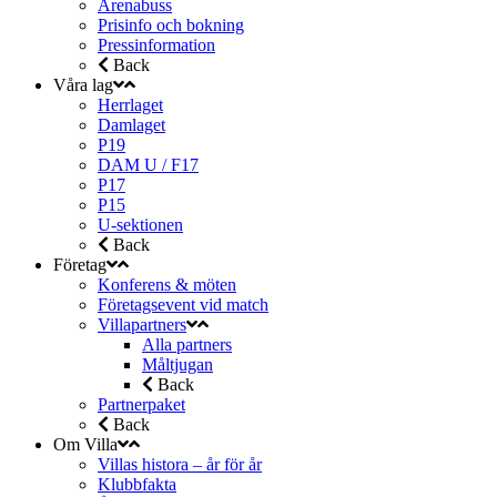
Arenabuss
Prisinfo och bokning
Pressinformation
Back
Våra lag
Herrlaget
Damlaget
P19
DAM U / F17
P17
P15
U-sektionen
Back
Företag
Konferens & möten
Företagsevent vid match
Villapartners
Alla partners
Måltjugan
Back
Partnerpaket
Back
Om Villa
Villas histora – år för år
Klubbfakta