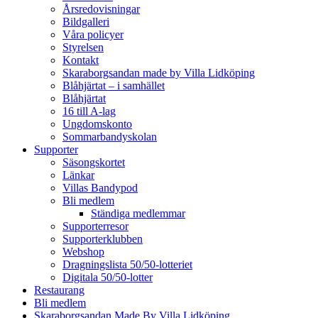
Årsredovisningar
Bildgalleri
Våra policyer
Styrelsen
Kontakt
Skaraborgsandan made by Villa Lidköping
Blåhjärtat – i samhället
Blåhjärtat
16 till A-lag
Ungdomskonto
Sommarbandyskolan
Supporter
Säsongskortet
Länkar
Villas Bandypod
Bli medlem
Ständiga medlemmar
Supporterresor
Supporterklubben
Webshop
Dragningslista 50/50-lotteriet
Digitala 50/50-lotter
Restaurang
Bli medlem
Skaraborgsandan Made By Villa Lidköping