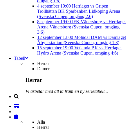
omgång 1:6)
4 september
19:00
Herrlaget vs Gripen
Trollhättan BK
Sparbanken Lidköping Arena
(Svenska Cupen, omgång 2:6)
8 september
19:00
IFK Vänersborg vs Herrlaget
Arena Vänersborg (Svenska Cupen, omgång
3:6)
12 september
13:00
Mölndal DAM vs Damlaget
Åby isstadion (Svenska Cupen, omgång 1:3)
15 september
19:00
Vetlanda BK vs Herrlaget
Hydro Arena (Svenska Cupen, omgång 4:6)
Tabell
Herrar
Damer
Herrar
Vi arbetar med att ta fram en ny serietabell...
Alla
Herrar