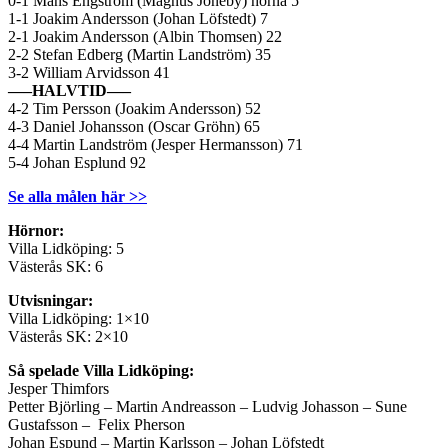
0-1 Måns Engström (Magnus Joneby) hörna 5
1-1 Joakim Andersson (Johan Löfstedt) 7
2-1 Joakim Andersson (Albin Thomsen) 22
2-2 Stefan Edberg (Martin Landström) 35
3-2 William Arvidsson 41
—–HALVTID—–
4-2 Tim Persson (Joakim Andersson) 52
4-3 Daniel Johansson (Oscar Gröhn) 65
4-4 Martin Landström (Jesper Hermansson) 71
5-4 Johan Esplund 92
Se alla målen här >>
Hörnor:
Villa Lidköping: 5
Västerås SK: 6
Utvisningar:
Villa Lidköping: 1×10
Västerås SK: 2×10
Så spelade Villa Lidköping:
Jesper Thimfors
Petter Björling – Martin Andreasson – Ludvig Johasson – Sune
Gustafsson – Felix Pherson
Johan Espund – Martin Karlsson – Johan Löfstedt