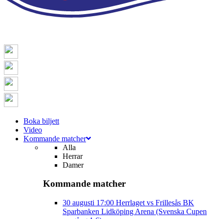
Boka biljett
Video
Kommande matcher
Alla
Herrar
Damer
Kommande matcher
30 augusti
17:00
Herrlaget vs Frillesås BK
Sparbanken Lidköping Arena (Svenska Cupen