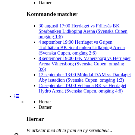
Damer
Kommande matcher
30 augusti
17:00
Herrlaget vs Frillesås BK
Sparbanken Lidköping Arena (Svenska Cupen
omgång 1:6)
4 september
19:00
Herrlaget vs Gripen
Trollhättan BK
Sparbanken Lidköping Arena
(Svenska Cupen, omgång 2:6)
8 september
19:00
IFK Vänersborg vs Herrlaget
Arena Vänersborg (Svenska Cupen, omgång
3:6)
12 september
13:00
Mölndal DAM vs Damlaget
Åby isstadion (Svenska Cupen, omgång 1:3)
15 september
19:00
Vetlanda BK vs Herrlaget
Hydro Arena (Svenska Cupen, omgång 4:6)
Herrar
Damer
Herrar
Vi arbetar med att ta fram en ny serietabell...