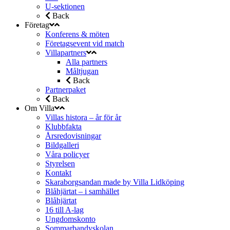
U-sektionen
Back
Företag
Konferens & möten
Företagsevent vid match
Villapartners
Alla partners
Måltjugan
Back
Partnerpaket
Back
Om Villa
Villas histora – år för år
Klubbfakta
Årsredovisningar
Bildgalleri
Våra policyer
Styrelsen
Kontakt
Skaraborgsandan made by Villa Lidköping
Blåhjärtat – i samhället
Blåhjärtat
16 till A-lag
Ungdomskonto
Sommarbandyskolan