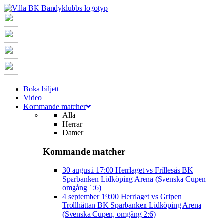
Boka biljett
Video
Kommande matcher
Alla
Herrar
Damer
Kommande matcher
30 augusti
17:00
Herrlaget vs Frillesås BK
Sparbanken Lidköping Arena (Svenska Cupen
omgång 1:6)
4 september
19:00
Herrlaget vs Gripen
Trollhättan BK
Sparbanken Lidköping Arena
(Svenska Cupen, omgång 2:6)