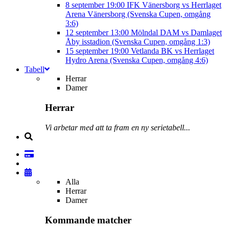
8 september
19:00
IFK Vänersborg vs Herrlaget
Arena Vänersborg (Svenska Cupen, omgång
3:6)
12 september
13:00
Mölndal DAM vs Damlaget
Åby isstadion (Svenska Cupen, omgång 1:3)
15 september
19:00
Vetlanda BK vs Herrlaget
Hydro Arena (Svenska Cupen, omgång 4:6)
Tabell
Herrar
Damer
Herrar
Vi arbetar med att ta fram en ny serietabell...
Alla
Herrar
Damer
Kommande matcher