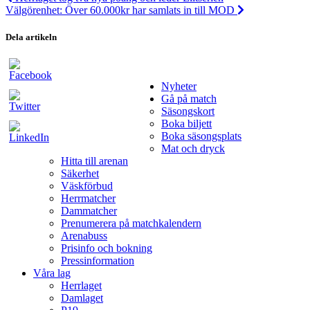
Välgörenhet: Över 60.000kr har samlats in till MOD
Dela artikeln
Nyheter
Gå på match
Säsongskort
Boka biljett
Boka säsongsplats
Mat och dryck
Hitta till arenan
Säkerhet
Väskförbud
Herrmatcher
Dammatcher
Prenumerera på matchkalendern
Arenabuss
Prisinfo och bokning
Pressinformation
Våra lag
Herrlaget
Damlaget