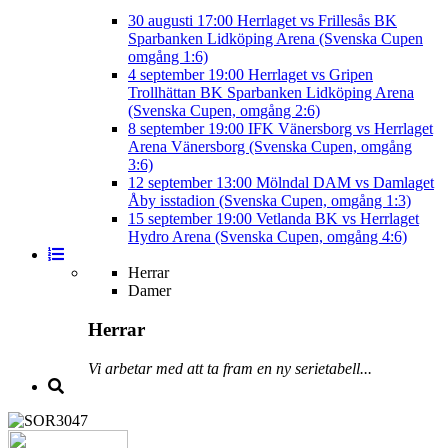
30 augusti
17:00
Herrlaget vs Frillesås BK
Sparbanken Lidköping Arena (Svenska Cupen
omgång 1:6)
4 september
19:00
Herrlaget vs Gripen
Trollhättan BK
Sparbanken Lidköping Arena
(Svenska Cupen, omgång 2:6)
8 september
19:00
IFK Vänersborg vs Herrlaget
Arena Vänersborg (Svenska Cupen, omgång
3:6)
12 september
13:00
Mölndal DAM vs Damlaget
Åby isstadion (Svenska Cupen, omgång 1:3)
15 september
19:00
Vetlanda BK vs Herrlaget
Hydro Arena (Svenska Cupen, omgång 4:6)
Herrar
Damer
Herrar
Vi arbetar med att ta fram en ny serietabell...