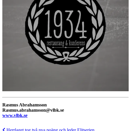
Rasmus Abrahamsson
Rasmus.abrahamsson@vlbk.se
www.vlbk.se
Herrlaget tog två nya poäng och leder Elitserien