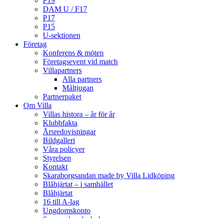
P19
DAM U / F17
P17
P15
U-sektionen
Företag
Konferens & möten
Företagsevent vid match
Villapartners
Alla partners
Måltjugan
Partnerpaket
Om Villa
Villas histora – år för år
Klubbfakta
Årsredovisningar
Bildgalleri
Våra policyer
Styrelsen
Kontakt
Skaraborgsandan made by Villa Lidköping
Blåhjärtat – i samhället
Blåhjärtat
16 till A-lag
Ungdomskonto