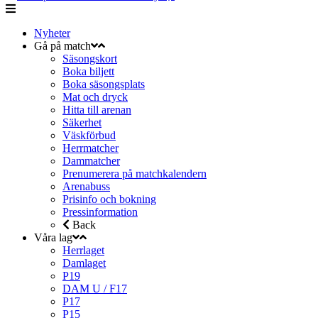
Nyheter
Gå på match
Säsongskort
Boka biljett
Boka säsongsplats
Mat och dryck
Hitta till arenan
Säkerhet
Väskförbud
Herrmatcher
Dammatcher
Prenumerera på matchkalendern
Arenabuss
Prisinfo och bokning
Pressinformation
Back
Våra lag
Herrlaget
Damlaget
P19
DAM U / F17
P17
P15