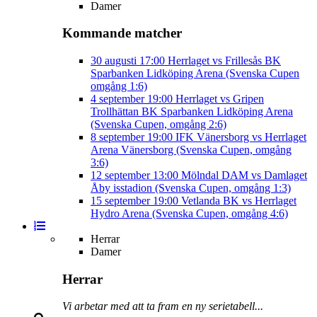
Damer
Kommande matcher
30 augusti
17:00
Herrlaget vs Frillesås BK
Sparbanken Lidköping Arena (Svenska Cupen
omgång 1:6)
4 september
19:00
Herrlaget vs Gripen
Trollhättan BK
Sparbanken Lidköping Arena
(Svenska Cupen, omgång 2:6)
8 september
19:00
IFK Vänersborg vs Herrlaget
Arena Vänersborg (Svenska Cupen, omgång
3:6)
12 september
13:00
Mölndal DAM vs Damlaget
Åby isstadion (Svenska Cupen, omgång 1:3)
15 september
19:00
Vetlanda BK vs Herrlaget
Hydro Arena (Svenska Cupen, omgång 4:6)
Herrar
Damer
Herrar
Vi arbetar med att ta fram en ny serietabell...