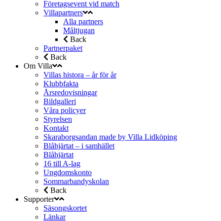
Företagsevent vid match
Villapartners
Alla partners
Måltjugan
Back
Partnerpaket
Back
Om Villa
Villas histora – år för år
Klubbfakta
Årsredovisningar
Bildgalleri
Våra policyer
Styrelsen
Kontakt
Skaraborgsandan made by Villa Lidköping
Blåhjärtat – i samhället
Blåhjärtat
16 till A-lag
Ungdomskonto
Sommarbandyskolan
Back
Supporter
Säsongskortet
Länkar