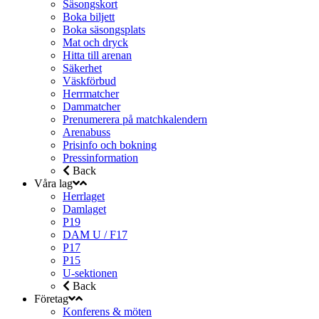
Säsongskort
Boka biljett
Boka säsongsplats
Mat och dryck
Hitta till arenan
Säkerhet
Väskförbud
Herrmatcher
Dammatcher
Prenumerera på matchkalendern
Arenabuss
Prisinfo och bokning
Pressinformation
Back
Våra lag
Herrlaget
Damlaget
P19
DAM U / F17
P17
P15
U-sektionen
Back
Företag
Konferens & möten