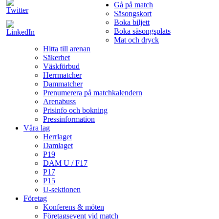
Gå på match
Säsongskort
Boka biljett
Boka säsongsplats
Mat och dryck
Hitta till arenan
Säkerhet
Väskförbud
Herrmatcher
Dammatcher
Prenumerera på matchkalendern
Arenabuss
Prisinfo och bokning
Pressinformation
Våra lag
Herrlaget
Damlaget
P19
DAM U / F17
P17
P15
U-sektionen
Företag
Konferens & möten
Företagsevent vid match