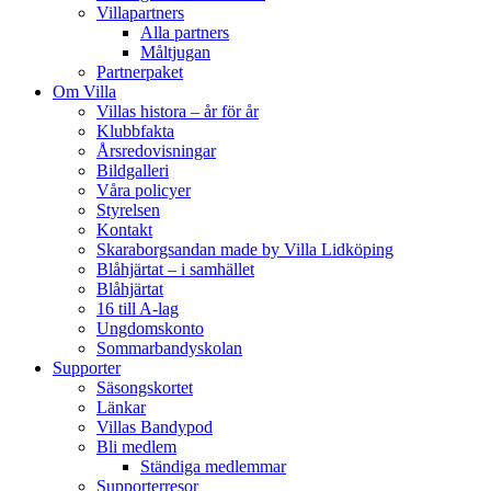
Villapartners
Alla partners
Måltjugan
Partnerpaket
Om Villa
Villas histora – år för år
Klubbfakta
Årsredovisningar
Bildgalleri
Våra policyer
Styrelsen
Kontakt
Skaraborgsandan made by Villa Lidköping
Blåhjärtat – i samhället
Blåhjärtat
16 till A-lag
Ungdomskonto
Sommarbandyskolan
Supporter
Säsongskortet
Länkar
Villas Bandypod
Bli medlem
Ständiga medlemmar
Supporterresor