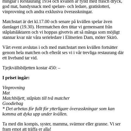
minglar i Restaurang 1934 och kvällen är fylld med fräsch dryck,
god mat, bandysnack med spelare- och ledare, gratislotteri,
vinprovning och andra exklusiva överasskningar.
Matchstart är det kl.17.00 och senare på kvällen spelar även
damlaget (19.30). Herrmatchen den tittar vi gemensamt från
ståplatsläktaren och vi hoppas givetvis att så många som möjligt
stannar kvar när våra serieledare i Elitserien Dam, möter Skirö.
Vårt event avslutas i och med matchstart men kvällen fortsätter
genom hela matchen och efteråt ses vi i vår trevliga restaurang där
ett liveband tar vid.
Tjejkvällsbiljetten kostar 450: –
I priset ingår:
Vinprovning
Mat
Matchbiljett, ståplats till två matcher
Goodiebag
* Det arbetas för fullt för ytterligare överasskningar som kan
komma att dyka upp under kvällen.
Ta med din kompis, syster, mamma, svärmor eller granne. Vi ser
fram emot att träffa er alla!