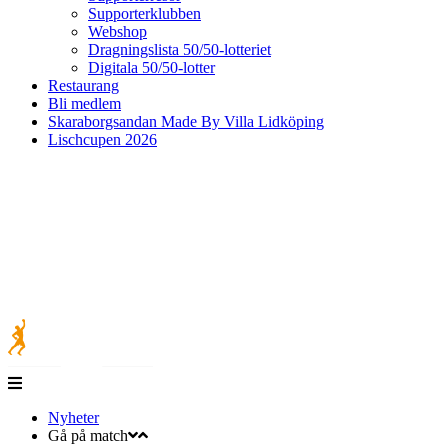
Supporterklubben
Webshop
Dragningslista 50/50-lotteriet
Digitala 50/50-lotter
Restaurang
Bli medlem
Skaraborgsandan Made By Villa Lidköping
Lischcupen 2026
Nyheter
Gå på match