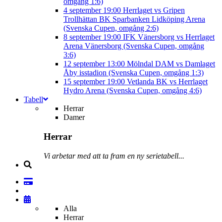
omgång 1:6)
4 september
19:00
Herrlaget vs Gripen
Trollhättan BK
Sparbanken Lidköping Arena
(Svenska Cupen, omgång 2:6)
8 september
19:00
IFK Vänersborg vs Herrlaget
Arena Vänersborg (Svenska Cupen, omgång
3:6)
12 september
13:00
Mölndal DAM vs Damlaget
Åby isstadion (Svenska Cupen, omgång 1:3)
15 september
19:00
Vetlanda BK vs Herrlaget
Hydro Arena (Svenska Cupen, omgång 4:6)
Tabell
Herrar
Damer
Herrar
Vi arbetar med att ta fram en ny serietabell...
Alla
Herrar