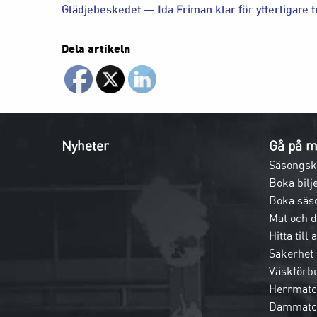
Glädjebeskedet — Ida Friman klar för ytterligare 
Dela artikeln
Nyheter
Gå på m
Säsongsk
Boka bilje
Boka säs
Mat och 
Hitta till
Säkerhet
Väskförb
Herrmatc
Dammatc