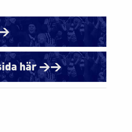
>>
msida här >>