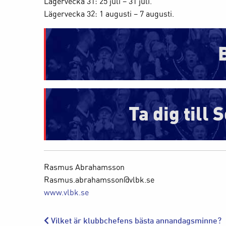
Lägervecka 31: 25 juli – 31 juli.
Lägervecka 32: 1 augusti – 7 augusti.
Ta dig til
Rasmus Abrahamsson
Rasmus.abrahamsson@vlbk.se
www.vlbk.se
Vilket är klubbchefens bästa annandagsminne?