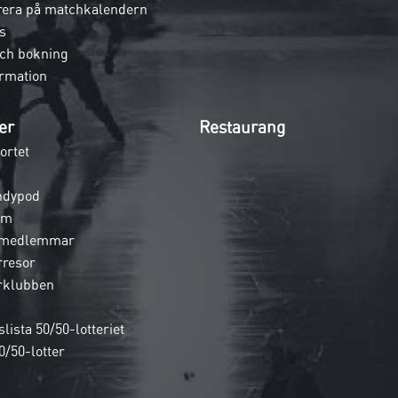
era på matchkalendern
s
och bokning
rmation
er
Restaurang
ortet
ndypod
em
 medlemmar
rresor
rklubben
lista 50/50-lotteriet
0/50-lotter