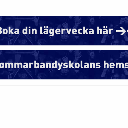
Boka din lägervecka här 
l Sommarbandyskolans he