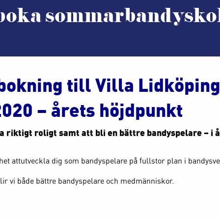
 boka sommarbandysko
kning till Villa Lidköpin
20 – årets höjdpunkt
 riktigt roligt samt att bli en bättre bandyspelare – i 
et attutveckla dig som bandyspelare på fullstor plan i bandysv
blir vi både bättre bandyspelare och medmänniskor.