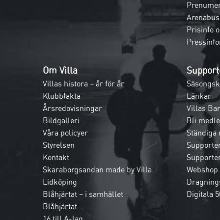
Prenumer
Arenabus
Prisinfo 
Pressinfo
Om Villa
Support
Villas histora – år för år
Säsongsk
Klubbfakta
Länkar
Årsredovisningar
Villas Ba
Bildgalleri
Bli medl
Våra policyer
Ständiga
Styrelsen
Supporte
Kontakt
Supporte
Skaraborgsandan made by Villa
Webshop
Lidköping
Dragnings
Blåhjärtat – i samhället
Digitala 5
Blåhjärtat
16 till A-lag