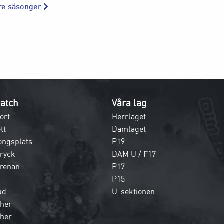
tre säsonger
atch
Våra lag
ort
Herrlaget
tt
Damlaget
ongsplats
P19
dryck
DAM U / F17
 arenan
P17
P15
ud
U-sektionen
her
her