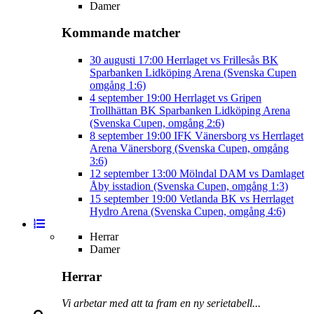
Damer
Kommande matcher
30 augusti
17:00
Herrlaget vs Frillesås BK
Sparbanken Lidköping Arena (Svenska Cupen
omgång 1:6)
4 september
19:00
Herrlaget vs Gripen
Trollhättan BK
Sparbanken Lidköping Arena
(Svenska Cupen, omgång 2:6)
8 september
19:00
IFK Vänersborg vs Herrlaget
Arena Vänersborg (Svenska Cupen, omgång
3:6)
12 september
13:00
Mölndal DAM vs Damlaget
Åby isstadion (Svenska Cupen, omgång 1:3)
15 september
19:00
Vetlanda BK vs Herrlaget
Hydro Arena (Svenska Cupen, omgång 4:6)
Herrar
Damer
Herrar
Vi arbetar med att ta fram en ny serietabell...