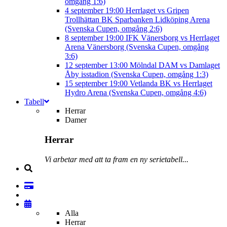
omgång 1:6)
4 september
19:00
Herrlaget vs Gripen
Trollhättan BK
Sparbanken Lidköping Arena
(Svenska Cupen, omgång 2:6)
8 september
19:00
IFK Vänersborg vs Herrlaget
Arena Vänersborg (Svenska Cupen, omgång
3:6)
12 september
13:00
Mölndal DAM vs Damlaget
Åby isstadion (Svenska Cupen, omgång 1:3)
15 september
19:00
Vetlanda BK vs Herrlaget
Hydro Arena (Svenska Cupen, omgång 4:6)
Tabell
Herrar
Damer
Herrar
Vi arbetar med att ta fram en ny serietabell...
Alla
Herrar