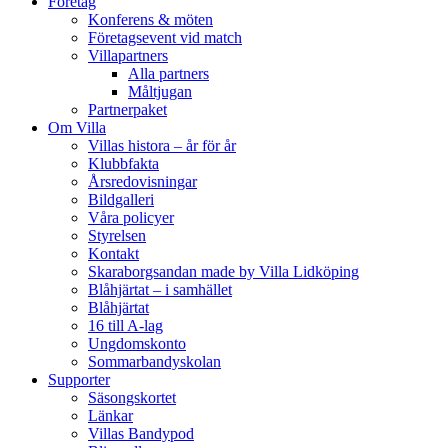
Företag
Konferens & möten
Företagsevent vid match
Villapartners
Alla partners
Måltjugan
Partnerpaket
Om Villa
Villas histora – år för år
Klubbfakta
Årsredovisningar
Bildgalleri
Våra policyer
Styrelsen
Kontakt
Skaraborgsandan made by Villa Lidköping
Blåhjärtat – i samhället
Blåhjärtat
16 till A-lag
Ungdomskonto
Sommarbandyskolan
Supporter
Säsongskortet
Länkar
Villas Bandypod