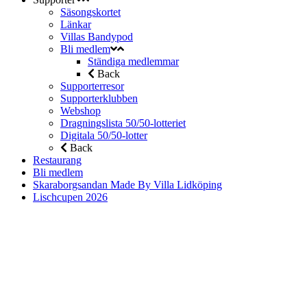
Säsongskortet
Länkar
Villas Bandypod
Bli medlem
Ständiga medlemmar
Back
Supporterresor
Supporterklubben
Webshop
Dragningslista 50/50-lotteriet
Digitala 50/50-lotter
Back
Restaurang
Bli medlem
Skaraborgsandan Made By Villa Lidköping
Lischcupen 2026