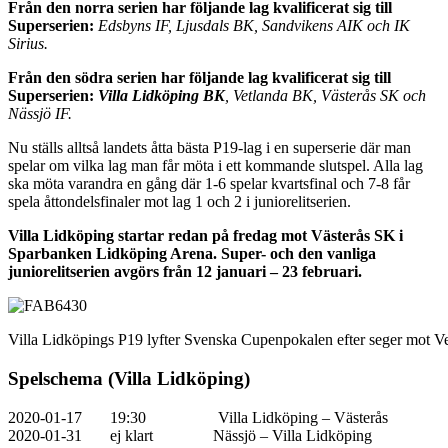
Från den norra serien har följande lag kvalificerat sig till
Superserien:
Edsbyns IF, Ljusdals BK, Sandvikens AIK och IK
Sirius.
Från den södra serien har följande lag kvalificerat sig till
Superserien:
Villa Lidköping BK
, Vetlanda BK, Västerås SK och
Nässjö IF.
Nu ställs alltså landets åtta bästa P19-lag i en superserie där man
spelar om vilka lag man får möta i ett kommande slutspel. Alla lag
ska möta varandra en gång där 1-6 spelar kvartsfinal och 7-8 får
spela åttondelsfinaler mot lag 1 och 2 i juniorelitserien.
Villa Lidköping startar redan på fredag mot Västerås SK i
Sparbanken Lidköping Arena. Super- och den vanliga
juniorelitserien avgörs från 12 januari – 23 februari.
Villa Lidköpings P19 lyfter Svenska Cupenpokalen efter seger mot Ve
Spelschema (Villa Lidköping)
2020-01-17 19:30 Villa Lidköping – Västerås
2020-01-31 ej klart Nässjö – Villa Lidköping