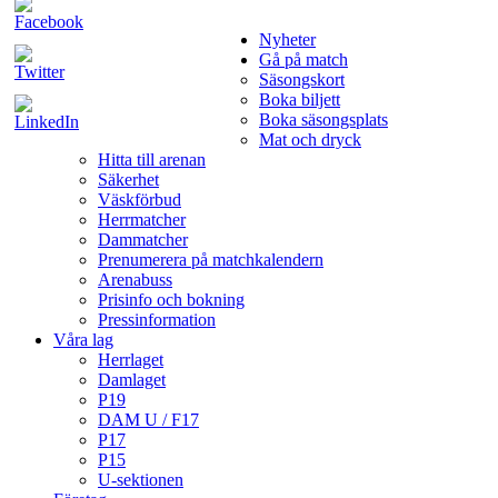
Nyheter
Gå på match
Säsongskort
Boka biljett
Boka säsongsplats
Mat och dryck
Hitta till arenan
Säkerhet
Väskförbud
Herrmatcher
Dammatcher
Prenumerera på matchkalendern
Arenabuss
Prisinfo och bokning
Pressinformation
Våra lag
Herrlaget
Damlaget
P19
DAM U / F17
P17
P15
U-sektionen