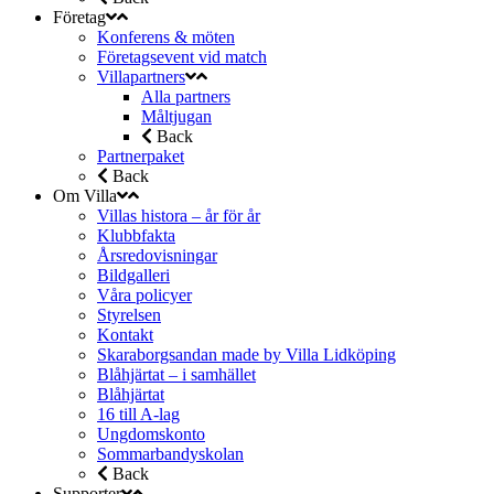
Företag
Konferens & möten
Företagsevent vid match
Villapartners
Alla partners
Måltjugan
Back
Partnerpaket
Back
Om Villa
Villas histora – år för år
Klubbfakta
Årsredovisningar
Bildgalleri
Våra policyer
Styrelsen
Kontakt
Skaraborgsandan made by Villa Lidköping
Blåhjärtat – i samhället
Blåhjärtat
16 till A-lag
Ungdomskonto
Sommarbandyskolan
Back
Supporter