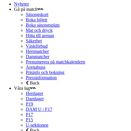
Nyheter
Gå på match
Säsongskort
Boka biljett
Boka säsongsplats
Mat och dryck
Hitta till arenan
Säkerhet
Väskförbud
Herrmatcher
Dammatcher
Prenumerera på matchkalendern
Arenabuss
Prisinfo och bokning
Pressinformation
Back
Våra lag
Herrlaget
Damlaget
P19
DAM U / F17
P17
P15
U-sektionen
Back