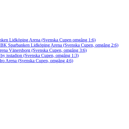
nken Lidköping Arena (Svenska Cupen omgång 1:6)
an BK
Sparbanken Lidköping Arena (Svenska Cupen, omgång 2:6)
rena Vänersborg (Svenska Cupen, omgång 3:6)
by isstadion (Svenska Cupen, omgång 1:3)
ro Arena (Svenska Cupen, omgång 4:6)