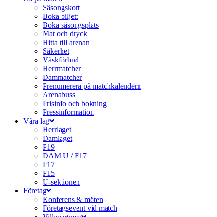
Säsongskort
Boka biljett
Boka säsongsplats
Mat och dryck
Hitta till arenan
Säkerhet
Väskförbud
Herrmatcher
Dammatcher
Prenumerera på matchkalendern
Arenabuss
Prisinfo och bokning
Pressinformation
Våra lag
Herrlaget
Damlaget
P19
DAM U / F17
P17
P15
U-sektionen
Företag
Konferens & möten
Företagsevent vid match
Villapartners