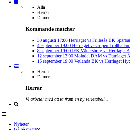
Alla
Herrar
Damer
Kommande matcher
30 augusti
17:00
Herrlaget vs Frillesås BK
Sparba
4 september
19:00
Herrlaget vs Gripen Trollhätt
8 september
19:00
IFK Vänersborg vs Herrlaget
A
12 september
13:00
Mölndal DAM vs Damlaget
Å
15 september
19:00
Vetlanda BK vs Herrlaget
Hyd
Herrar
Damer
Herrar
Vi arbetar med att ta fram en ny serietabell...
Nyheter
Gå på match