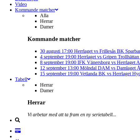
Video
Kommande matcher
Alla
Herrar
Damer
Kommande matcher
30 augusti
17:00
Herrlaget vs Frillesås BK
Sparba
4 september
19:00
Herrlaget vs Gripen Trollhätt
8 september
19:00
IFK Vänersborg vs Herrlaget
A
12 september
13:00
Mölndal DAM vs Damlaget
Å
15 september
19:00
Vetlanda BK vs Herrlaget
Hyd
Tabell
Herrar
Damer
Herrar
Vi arbetar med att ta fram en ny serietabell...