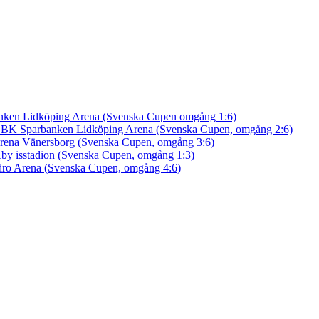
nken Lidköping Arena (Svenska Cupen omgång 1:6)
an BK
Sparbanken Lidköping Arena (Svenska Cupen, omgång 2:6)
rena Vänersborg (Svenska Cupen, omgång 3:6)
by isstadion (Svenska Cupen, omgång 1:3)
ro Arena (Svenska Cupen, omgång 4:6)