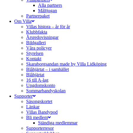
Alla partners
Måltjugan
Partnerpaket
Om Villa
Villas histora – år för år
Klubbfakta
Årsredovisningar
Bildgalleri
Våra policyer
Styrelsen
Kontakt
Skaraborgsandan made by Villa Lidköping
Blåhjärtat – i samhället
Blåhjärtat
16 till A-lag
Ungdomskonto
Sommarbandyskolan
Supporter
Säsongskortet
Länkar
Villas Bandypod
Bli medlem
Ständiga medlemmar
Supporterresor