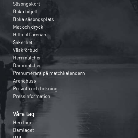
Säsongskort
Boka biljett
Boka säsongsplats
Mat och dryck
Hitta till arenan
Säkerhet
Väskförbud
Herrmatcher
Dammatcher
Prenumerera på matchkalendern
Arenabuss
Prisinfo och bokning
Pressinformation
Våra lag
Herrlaget
Damlaget
P19