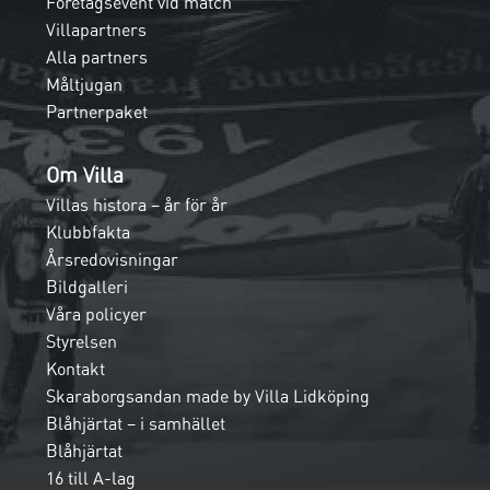
Företagsevent vid match
Villapartners
Alla partners
Måltjugan
Partnerpaket
Om Villa
Villas histora – år för år
Klubbfakta
Årsredovisningar
Bildgalleri
Våra policyer
Styrelsen
Kontakt
Skaraborgsandan made by Villa Lidköping
Blåhjärtat – i samhället
Blåhjärtat
16 till A-lag