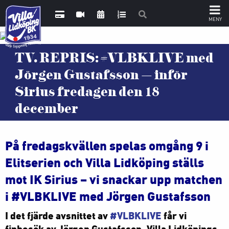
TV. REPRIS: #VLBKLIVE med
Jörgen Gustafsson – inför
Sirius fredagen den 18
december
På fredagskvällen spelas omgång 9 i
Elitserien och Villa Lidköping ställs
mot IK Sirius – vi snackar upp matchen
i #VLBKLIVE med Jörgen Gustafsson
I det fjärde avsnittet av
#VLBKLIVE
får vi
finbesök av Jörgen Gustafsson. Villa Lidköpings