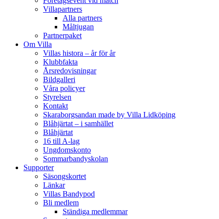
Företagsevent vid match
Villapartners
Alla partners
Måltjugan
Partnerpaket
Om Villa
Villas histora – år för år
Klubbfakta
Årsredovisningar
Bildgalleri
Våra policyer
Styrelsen
Kontakt
Skaraborgsandan made by Villa Lidköping
Blåhjärtat – i samhället
Blåhjärtat
16 till A-lag
Ungdomskonto
Sommarbandyskolan
Supporter
Säsongskortet
Länkar
Villas Bandypod
Bli medlem
Ständiga medlemmar