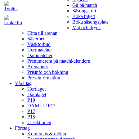
Gå på match
Säsongskort
Boka biljett
Boka säsongsplats
Mat och dryck
Hitta till arenan
Säkerhet
Väskförbud
Herrmatcher
Dammatcher
Prenumerera på matchkalendern
Arenabuss
Prisinfo och bokning
Pressinformation
Våra lag
Herrlaget
Damlaget
P19
DAM U / F17
P17
P15
U-sektionen
Företag
Konferens & möten