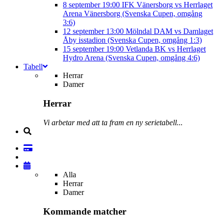
8 september
19:00
IFK Vänersborg vs Herrlaget
Arena Vänersborg (Svenska Cupen, omgång
3:6)
12 september
13:00
Mölndal DAM vs Damlaget
Åby isstadion (Svenska Cupen, omgång 1:3)
15 september
19:00
Vetlanda BK vs Herrlaget
Hydro Arena (Svenska Cupen, omgång 4:6)
Tabell
Herrar
Damer
Herrar
Vi arbetar med att ta fram en ny serietabell...
Alla
Herrar
Damer
Kommande matcher