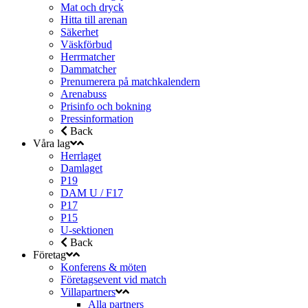
Mat och dryck
Hitta till arenan
Säkerhet
Väskförbud
Herrmatcher
Dammatcher
Prenumerera på matchkalendern
Arenabuss
Prisinfo och bokning
Pressinformation
Back
Våra lag
Herrlaget
Damlaget
P19
DAM U / F17
P17
P15
U-sektionen
Back
Företag
Konferens & möten
Företagsevent vid match
Villapartners
Alla partners