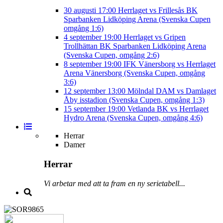
30 augusti
17:00
Herrlaget vs Frillesås BK
Sparbanken Lidköping Arena (Svenska Cupen
omgång 1:6)
4 september
19:00
Herrlaget vs Gripen
Trollhättan BK
Sparbanken Lidköping Arena
(Svenska Cupen, omgång 2:6)
8 september
19:00
IFK Vänersborg vs Herrlaget
Arena Vänersborg (Svenska Cupen, omgång
3:6)
12 september
13:00
Mölndal DAM vs Damlaget
Åby isstadion (Svenska Cupen, omgång 1:3)
15 september
19:00
Vetlanda BK vs Herrlaget
Hydro Arena (Svenska Cupen, omgång 4:6)
Herrar
Damer
Herrar
Vi arbetar med att ta fram en ny serietabell...