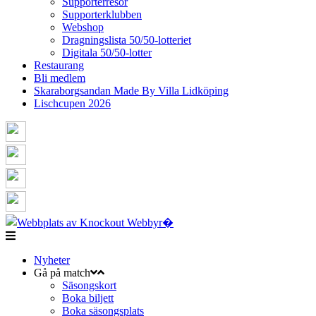
Supporterresor
Supporterklubben
Webshop
Dragningslista 50/50-lotteriet
Digitala 50/50-lotter
Restaurang
Bli medlem
Skaraborgsandan Made By Villa Lidköping
Lischcupen 2026
Nyheter
Gå på match
Säsongskort
Boka biljett
Boka säsongsplats