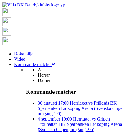
Boka biljett
Video
Kommande matcher
Alla
Herrar
Damer
Kommande matcher
30 augusti
17:00
Herrlaget vs Frillesås BK
Sparbanken Lidköping Arena (Svenska Cupen
omgång 1:6)
4 september
19:00
Herrlaget vs Gripen
Trollhättan BK
Sparbanken Lidköping Arena
(Svenska Cupen, omgång 2:6)