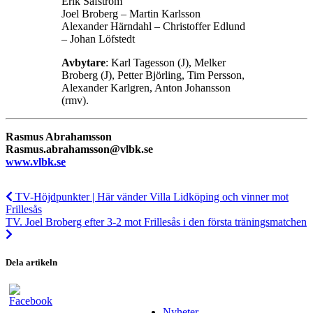
Erik Säfström
Joel Broberg – Martin Karlsson
Alexander Härndahl – Christoffer Edlund
– Johan Löfstedt
Avbytare
: Karl Tagesson (J), Melker
Broberg (J), Petter Björling, Tim Persson,
Alexander Karlgren, Anton Johansson
(rmv).
Rasmus Abrahamsson
Rasmus.abrahamsson@vlbk.se
www.vlbk.se
TV-Höjdpunkter | Här vänder Villa Lidköping och vinner mot
Frillesås
TV. Joel Broberg efter 3-2 mot Frillesås i den första träningsmatchen
Dela artikeln
Nyheter