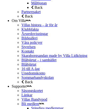
Måltjugan
Back
Partnerpaket
Back
Om Villa
Villas histora – år för år
Klubbfakta
Årsredovisningar
Bildgalleri
Våra policyer
Styrelsen
Kontakt
Skaraborgsandan made by Villa Lidköping
Blåhjärtat – i samhället
Blåhjärtat
16 till A-lag
Ungdomskonto
Sommarbandyskolan
Back
Supporter
Säsongskortet
Länkar
Villas Bandypod
Bli medlem
Ständiga medlemmar