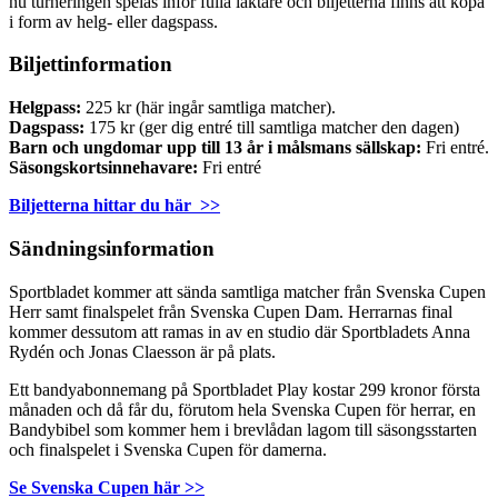
nu turneringen spelas inför fulla läktare och biljetterna finns att köpa
i form av helg- eller dagspass.
Biljettinformation
Helgpass:
225 kr (här ingår samtliga matcher).
Dagspass:
175 kr (ger dig entré till samtliga matcher den dagen)
Barn och ungdomar upp till 13 år i målsmans sällskap:
Fri entré.
Säsongskortsinnehavare:
Fri entré
Biljetterna hittar du här >>
Sändningsinformation
Sportbladet kommer att sända samtliga matcher från Svenska Cupen
Herr samt finalspelet från Svenska Cupen Dam. Herrarnas final
kommer dessutom att ramas in av en studio där Sportbladets Anna
Rydén och Jonas Claesson är på plats.
Ett bandyabonnemang på Sportbladet Play kostar 299 kronor första
månaden och då får du, förutom hela Svenska Cupen för herrar, en
Bandybibel som kommer hem i brevlådan lagom till säsongsstarten
och finalspelet i Svenska Cupen för damerna.
Se Svenska Cupen här >>