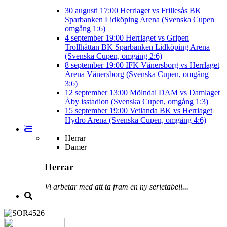
30 augusti
17:00
Herrlaget vs Frillesås BK
Sparbanken Lidköping Arena (Svenska Cupen
omgång 1:6)
4 september
19:00
Herrlaget vs Gripen
Trollhättan BK
Sparbanken Lidköping Arena
(Svenska Cupen, omgång 2:6)
8 september
19:00
IFK Vänersborg vs Herrlaget
Arena Vänersborg (Svenska Cupen, omgång
3:6)
12 september
13:00
Mölndal DAM vs Damlaget
Åby isstadion (Svenska Cupen, omgång 1:3)
15 september
19:00
Vetlanda BK vs Herrlaget
Hydro Arena (Svenska Cupen, omgång 4:6)
Herrar
Damer
Herrar
Vi arbetar med att ta fram en ny serietabell...