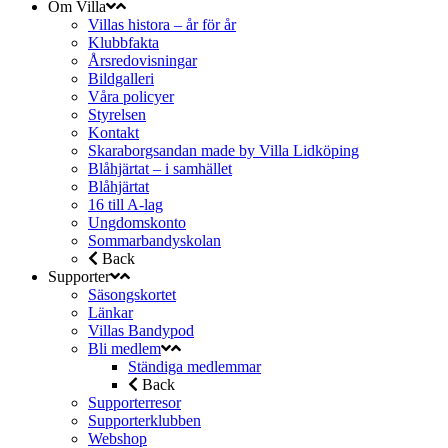
Om Villa
Villas histora – år för år
Klubbfakta
Årsredovisningar
Bildgalleri
Våra policyer
Styrelsen
Kontakt
Skaraborgsandan made by Villa Lidköping
Blåhjärtat – i samhället
Blåhjärtat
16 till A-lag
Ungdomskonto
Sommarbandyskolan
Back
Supporter
Säsongskortet
Länkar
Villas Bandypod
Bli medlem
Ständiga medlemmar
Back
Supporterresor
Supporterklubben
Webshop