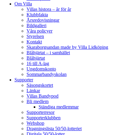
Om Villa
Villas histora – år för år
Klubbfakta
Årsredovisningar
Bildgalleri
Våra policyer
Styrelsen
Kontakt
Skaraborgsandan made by Villa Lidköping
Blåhjärtat – i samhället
Blåhjärtat
16 till A-lag
Ungdomskonto
Sommarbandyskolan
Supporter
Säsongskortet
Länkar
Villas Bandypod
Bli medlem
Ständiga medlemmar
Supporterresor
Supporterklubben
Webshop
Dragningslista 50/50-lotteriet
Digitala 50/50-lotter