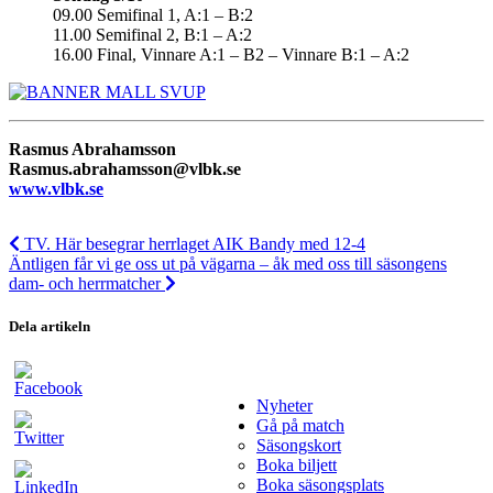
09.00 Semifinal 1, A:1 – B:2
11.00 Semifinal 2, B:1 – A:2
16.00 Final, Vinnare A:1 – B2 – Vinnare B:1 – A:2
Rasmus Abrahamsson
Rasmus.abrahamsson@vlbk.se
www.vlbk.se
TV. Här besegrar herrlaget AIK Bandy med 12-4
Äntligen får vi ge oss ut på vägarna – åk med oss till säsongens
dam- och herrmatcher
Dela artikeln
Nyheter
Gå på match
Säsongskort
Boka biljett
Boka säsongsplats