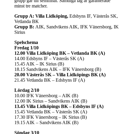
grupp går till semifinal. Samtliga lag är garanterade
minst tre matcher.
Grupp A: Villa Lidköping,
Edsbyns IF, Västerås SK,
Vetlanda BK
Grupp B:
AIK, Sandvikens AIK, IFK Vänersborg, IK
Sirius
Spelschema
Fredag 1/10
12.00 Villa Lidköping BK – Vetlanda BK (A)
14.00 Edsbyns IF – Västerås SK (A)
15.45 AIK – IK Sirius (B)
18.15 Sandvikens AIK – IFK Vänersborg (B)
20.00 Västerås SK – Villa Lidköpings BK (A)
21.45 Vetlanda BK – Edsbyns IF (A)
Lördag 2/10
10.00 IFK Vänersborg – AIK (B)
12.00 IK Sirius – Sandvikens AIK (B)
13.45 Villa Lidköpings BK – Edsbyns IF (A)
15.45 Vetlanda BK – Västerås SK (A)
17.30 IFK Vänersborg – IK Sirius (B)
19.15 AIK – Sandvikens AIK (B)
Söndag 3/10