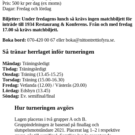
Pris: 500 kr per dag (ex moms)
Dagar: Fredag och lördag
Biljetter: Under fredagens lunch så krävs ingen matchbiljett för
inträde till 1934 Restaurang & Konferens. Från och med fredag
17.00 så krävs matchbiljett.
Boka bord:
070-420 00 67 eller boka@nittontrettiofyra.se.
Så tränar herrlaget inför turneringen
Måndag:
Träningsledigt
Tisdag:
Träningsledigt
Onsdag:
Träning (13.45-15.25)
Torsdag:
Träning (15.00-16.30)
Fredag:
Vetlanda (12.00) / Västerås (20.00)
Lördag:
Edsbyn (13.45)
Söndag:
Ev. semifinal/final
Hur turneringen avgörs
Lagen placeras i två grupper A och B.
Gruppindelningen är baserad på finallag och
slutspelsmotståndare 2021. Placerat lag 1–2 i respektive