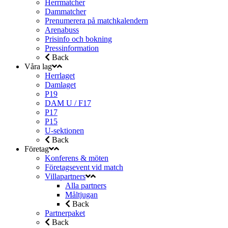
Herrmatcher
Dammatcher
Prenumerera på matchkalendern
Arenabuss
Prisinfo och bokning
Pressinformation
Back
Våra lag
Herrlaget
Damlaget
P19
DAM U / F17
P17
P15
U-sektionen
Back
Företag
Konferens & möten
Företagsevent vid match
Villapartners
Alla partners
Måltjugan
Back
Partnerpaket
Back