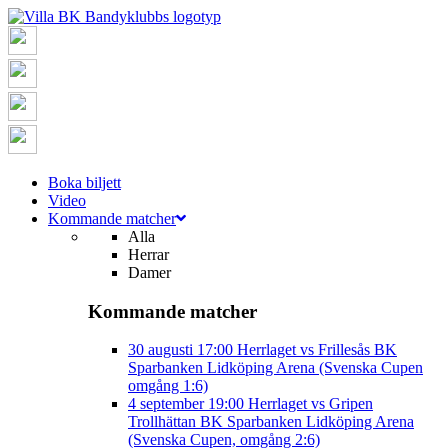
Boka biljett
Video
Kommande matcher
Alla
Herrar
Damer
Kommande matcher
30 augusti
17:00
Herrlaget vs Frillesås BK
Sparbanken Lidköping Arena (Svenska Cupen
omgång 1:6)
4 september
19:00
Herrlaget vs Gripen
Trollhättan BK
Sparbanken Lidköping Arena
(Svenska Cupen, omgång 2:6)