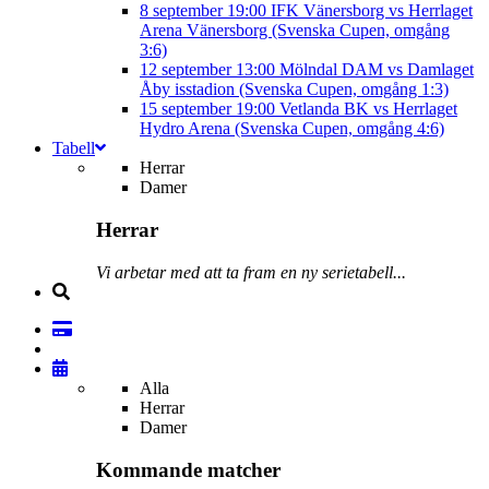
8 september
19:00
IFK Vänersborg vs Herrlaget
Arena Vänersborg (Svenska Cupen, omgång
3:6)
12 september
13:00
Mölndal DAM vs Damlaget
Åby isstadion (Svenska Cupen, omgång 1:3)
15 september
19:00
Vetlanda BK vs Herrlaget
Hydro Arena (Svenska Cupen, omgång 4:6)
Tabell
Herrar
Damer
Herrar
Vi arbetar med att ta fram en ny serietabell...
Alla
Herrar
Damer
Kommande matcher