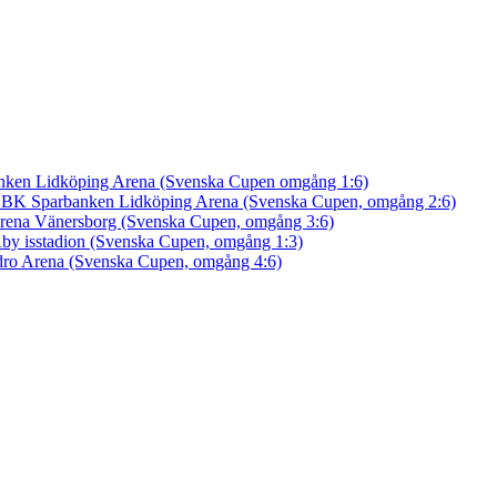
nken Lidköping Arena (Svenska Cupen omgång 1:6)
an BK
Sparbanken Lidköping Arena (Svenska Cupen, omgång 2:6)
rena Vänersborg (Svenska Cupen, omgång 3:6)
by isstadion (Svenska Cupen, omgång 1:3)
ro Arena (Svenska Cupen, omgång 4:6)