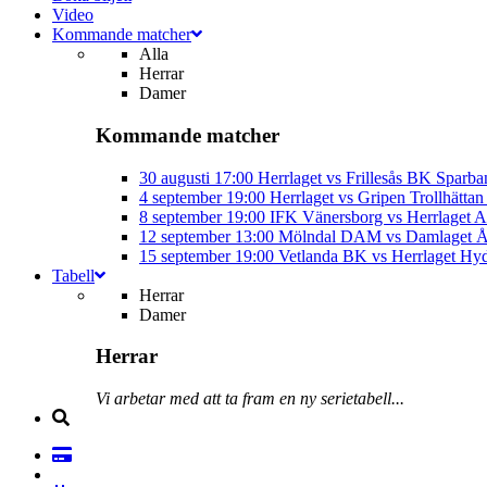
Video
Kommande matcher
Alla
Herrar
Damer
Kommande matcher
30 augusti
17:00
Herrlaget vs Frillesås BK
Sparba
4 september
19:00
Herrlaget vs Gripen Trollhätt
8 september
19:00
IFK Vänersborg vs Herrlaget
A
12 september
13:00
Mölndal DAM vs Damlaget
Å
15 september
19:00
Vetlanda BK vs Herrlaget
Hyd
Tabell
Herrar
Damer
Herrar
Vi arbetar med att ta fram en ny serietabell...