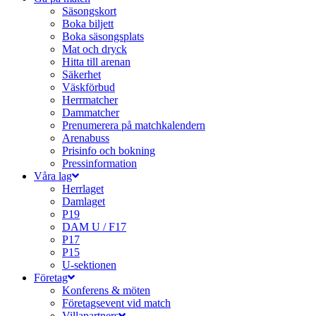
Säsongskort
Boka biljett
Boka säsongsplats
Mat och dryck
Hitta till arenan
Säkerhet
Väskförbud
Herrmatcher
Dammatcher
Prenumerera på matchkalendern
Arenabuss
Prisinfo och bokning
Pressinformation
Våra lag
Herrlaget
Damlaget
P19
DAM U / F17
P17
P15
U-sektionen
Företag
Konferens & möten
Företagsevent vid match
Villapartners