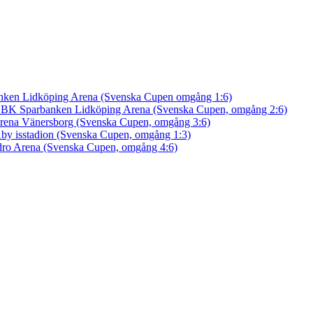
nken Lidköping Arena (Svenska Cupen omgång 1:6)
an BK
Sparbanken Lidköping Arena (Svenska Cupen, omgång 2:6)
rena Vänersborg (Svenska Cupen, omgång 3:6)
by isstadion (Svenska Cupen, omgång 1:3)
ro Arena (Svenska Cupen, omgång 4:6)