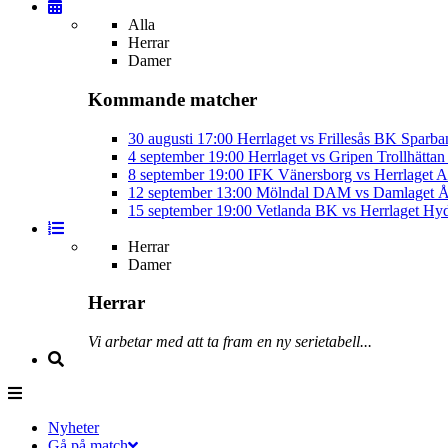
Alla
Herrar
Damer
Kommande matcher
30 augusti
17:00
Herrlaget vs Frillesås BK
Sparba
4 september
19:00
Herrlaget vs Gripen Trollhätt
8 september
19:00
IFK Vänersborg vs Herrlaget
A
12 september
13:00
Mölndal DAM vs Damlaget
Å
15 september
19:00
Vetlanda BK vs Herrlaget
Hyd
Herrar
Damer
Herrar
Vi arbetar med att ta fram en ny serietabell...
Nyheter
Gå på match