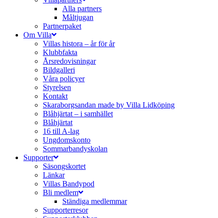
Alla partners
Måltjugan
Partnerpaket
Om Villa
Villas histora – år för år
Klubbfakta
Årsredovisningar
Bildgalleri
Våra policyer
Styrelsen
Kontakt
Skaraborgsandan made by Villa Lidköping
Blåhjärtat – i samhället
Blåhjärtat
16 till A-lag
Ungdomskonto
Sommarbandyskolan
Supporter
Säsongskortet
Länkar
Villas Bandypod
Bli medlem
Ständiga medlemmar
Supporterresor