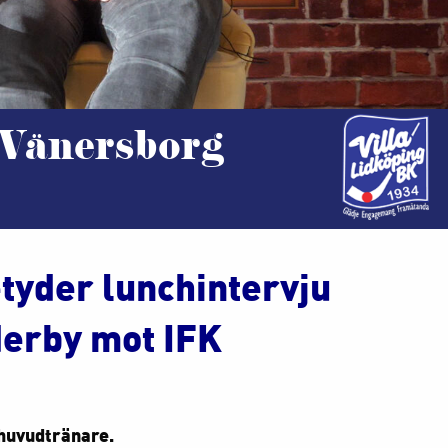
t Vänersborg
etyder lunchintervju
derby mot IFK
 huvudtränare.