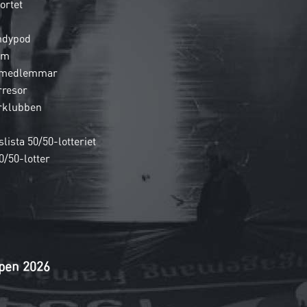
ortet
ndypod
em
 medlemmar
rresor
rklubben
lista 50/50-lotteriet
0/50-lotter
pen 2026