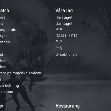
atch
Våra lag
ort
Herrlaget
tt
Damlaget
ongsplats
P19
dryck
DAM U / F17
 arenan
P17
P15
ud
U-sektionen
her
her
era på matchkalendern
s
och bokning
rmation
er
Restaurang