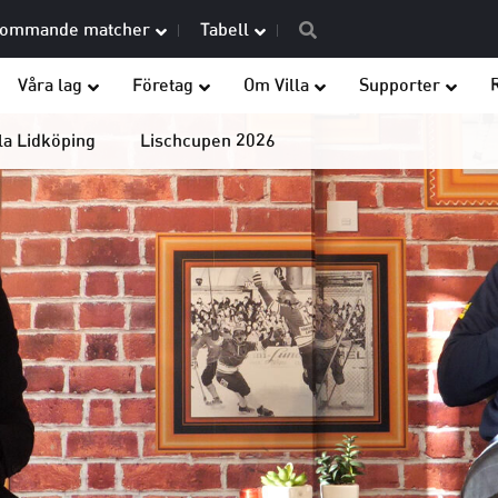
ommande matcher
Tabell
Våra lag
Företag
Om Villa
Supporter
la Lidköping
Lischcupen 2026