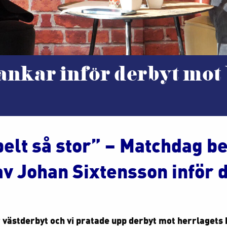
tankar inför derbyt mo
belt så stor” – Matchdag b
av Johan Sixtensson inför 
 västderbyt och vi pratade upp derbyt mot herrlagets