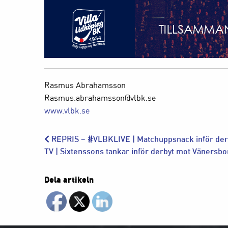
Rasmus Abrahamsson
Rasmus.abrahamsson@vlbk.se
www.vlbk.se
REPRIS – #VLBKLIVE​ | Matchuppsnack inför der
TV | Sixtenssons tankar inför derbyt mot Vänersb
Dela artikeln