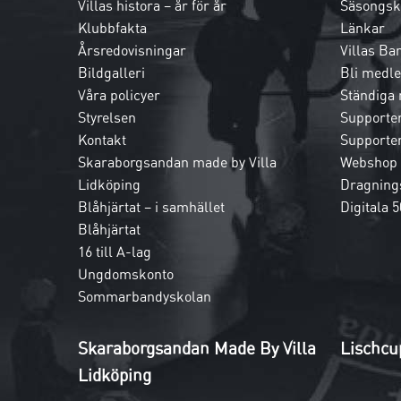
Villas histora – år för år
Säsongsk
Klubbfakta
Länkar
Årsredovisningar
Villas Ba
Bildgalleri
Bli medl
Våra policyer
Ständiga
Styrelsen
Supporte
Kontakt
Supporte
Skaraborgsandan made by Villa
Webshop
Lidköping
Dragnings
Blåhjärtat – i samhället
Digitala 5
Blåhjärtat
16 till A-lag
Ungdomskonto
Sommarbandyskolan
Skaraborgsandan Made By Villa
Lischcu
Lidköping