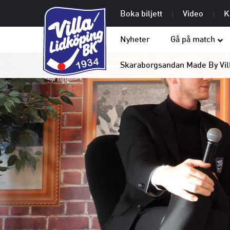
Boka biljett
Video
K
Nyheter
Gå på match
Skaraborgsandan Made By Vil