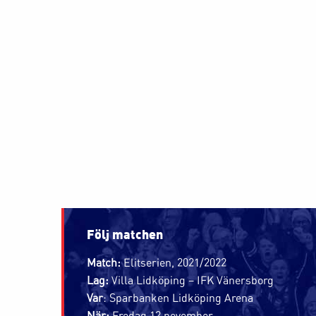
Följ matchen
Match:
Elitserien, 2021/2022
Lag:
Villa Lidköping – IFK Vänersborg
Var
: Sparbanken Lidköping Arena
När:
Fredag 12 november