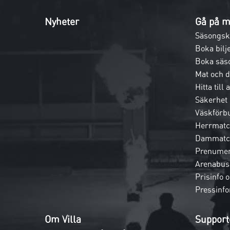
Nyheter
Gå på m
Säsongsk
Boka bilje
Boka säs
Mat och 
Hitta till
Säkerhet
Väskförb
Herrmatc
Dammatc
Prenumer
Arenabus
Prisinfo 
Pressinfo
Om Villa
Support