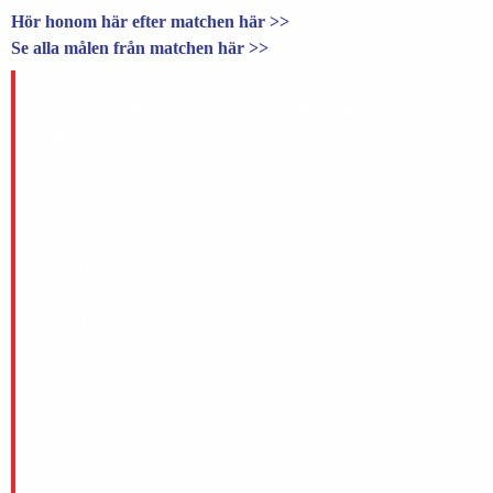
Hör honom här efter matchen här >>
Se alla målen från matchen här >>
Laguppställning / Matchfakta (Villa Lidköping –
Rättvik)
1-0 Christoffer Edlund (straff) 20
2-0 Christoffer Edlund (Johan Löfstedt 28
3-0 Alexander Karlgren 29
—–HALVTID—
4-0 Martin Andreasson (Felix Pherson) 53
5-0 Tim Persson (Erik Säfström) 54
6-0 Christoffer Edlund (Alexander Karlgren) 67
7-0 Felix Pherson hörna 85
8-0 Joel Broberg (Tim Persson) 90
9-0 Christoffer Edlund
Hörnor: