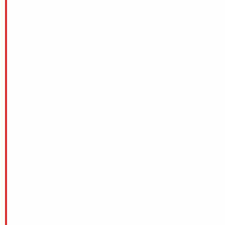
Villa Lidköping: 19
IFK Rättvik: 5
Utvisningar
:
Villa Lidköping: 1×10
IFK Rättvik: 3×10
Publik:
2060
Så spelar Villa Lidköping:
Anton Johansson
Felix Pherson – Martin Andreasson – Martin Johansson –
Ludvig Johansson – Erik Säfström
Martin Karlsson – Joel Broberg
Alexander Härndahl – Christoffer Edlund – Johan Löfstedt
Avbytare
: Karl Tagesson (J), Melker Broberg (J), Tim
Persson, Alexander Karlgren, Jesper Thimfors (rmv).