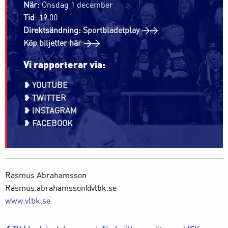
När:
Onsdag 1 december
Tid
: 19.00
Direktsändning:
Sportbladetplay >>
Köp biljetter här >>
Vi rapporterar via:
❥ YOUTUBE
❥ TWITTER
❥ INSTAGRAM
❥ FACEBOOK
Rasmus Abrahamsson
Rasmus.abrahamsson@vlbk.se
www.vlbk.se