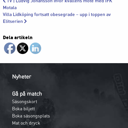
TV | Ludvig Johansson inför kvällens möte med IFK
Motala
Villa Lidköping fortsatt obesegrade – upp i toppen av
Elitserien
Dela artikeln
Nyheter
Gå på match
Säsongskort
Boka biljett
Boka säsongsplats
Mat och dryck