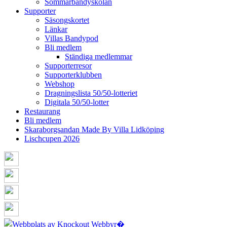
Sommarbandyskolan
Supporter
Säsongskortet
Länkar
Villas Bandypod
Bli medlem
Ständiga medlemmar
Supporterresor
Supporterklubben
Webshop
Dragningslista 50/50-lotteriet
Digitala 50/50-lotter
Restaurang
Bli medlem
Skaraborgsandan Made By Villa Lidköping
Lischcupen 2026