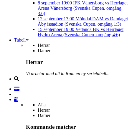
8 september
19:00
IFK Vänersborg vs Herrlaget
Arena Vänersborg (Svenska Cupen, omgång
3:6)
12 september
13:00
Mölndal DAM vs Damlaget
Åby isstadion (Svenska Cupen, omgång 1:3)
15 september
19:00
Vetlanda BK vs Herrlaget
Hydro Arena (Svenska Cupen, omgång 4:6)
Tabell
Herrar
Damer
Herrar
Vi arbetar med att ta fram en ny serietabell...
Alla
Herrar
Damer
Kommande matcher