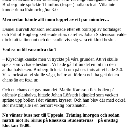
Broberg inte spräckte Thimfors (Jesper) nolla och att Villa inte
kunde rinna ifrån och göra 3-0.
Men sedan hände allt inom loppet av ett par minuter…
Daniel Burvall Jonsson reducerade efter ett bolltapp av bortalaget
och Fritiof Hagberg kvitterade strax därefter. Johan Sixtensson valde
direkt att ta timeout och det skulle visa sig vara ett klokt beslut.
Vad sa ni till varandra där?
– Klyschigt kanske men vi tryckte på våra grunder. Att vi skulle
spela som vi hade bestämt. Vi hade gått ifrån det en bit in i den
andra halvleken. Broberg fick ställa om på oss trots att vi hade 2-0.
Vi sa också att vi skulle våga, hellre att förlora och ha gett det en
chans än att fega ur.
Och en chans det gav man det. Martin Karlsson fick bollen på
offensiv planhalva, hittade Johan Löfstedt i djupled som vackert
sprätte upp bollen i det vänstra krysset. Och han blev där med också
stor matchhjälte i en oerhört viktig bortamatch.
Nu väntar buss ner till Uppsala. Träning imorgon och sedan
match mot IK Sirius på klassiska Studenternas – på onsdag
klockan 19.00.