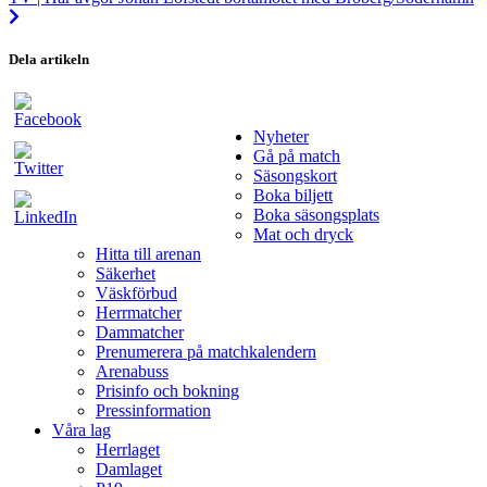
Dela artikeln
Nyheter
Gå på match
Säsongskort
Boka biljett
Boka säsongsplats
Mat och dryck
Hitta till arenan
Säkerhet
Väskförbud
Herrmatcher
Dammatcher
Prenumerera på matchkalendern
Arenabuss
Prisinfo och bokning
Pressinformation
Våra lag
Herrlaget
Damlaget