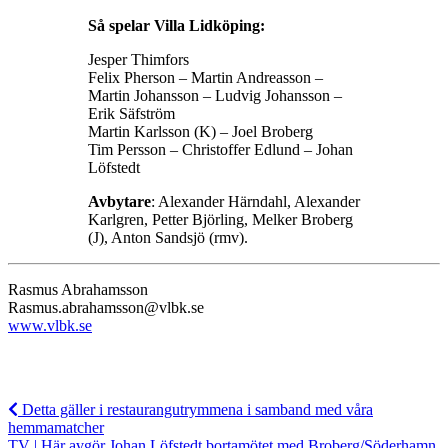
Så spelar Villa Lidköping:
Jesper Thimfors
Felix Pherson – Martin Andreasson –
Martin Johansson – Ludvig Johansson –
Erik Säfström
Martin Karlsson (K) – Joel Broberg
Tim Persson – Christoffer Edlund – Johan
Löfstedt
Avbytare
: Alexander Härndahl, Alexander
Karlgren, Petter Björling, Melker Broberg
(J), Anton Sandsjö (rmv).
Rasmus Abrahamsson
Rasmus.abrahamsson@vlbk.se
www.vlbk.se
Detta gäller i restaurangutrymmena i samband med våra
hemmamatcher
TV | Här avgör Johan Löfstedt bortamötet med Broberg/Söderhamn