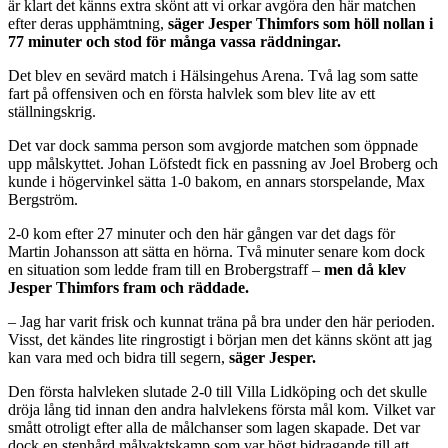
är klart det känns extra skönt att vi orkar avgöra den här matchen
efter deras upphämtning,
säger Jesper Thimfors som höll nollan i
77 minuter och stod för många vassa räddningar.
Det blev en sevärd match i Hälsingehus Arena. Två lag som satte
fart på offensiven och en första halvlek som blev lite av ett
ställningskrig.
Det var dock samma person som avgjorde matchen som öppnade
upp målskyttet. Johan Löfstedt fick en passning av Joel Broberg och
kunde i högervinkel sätta 1-0 bakom, en annars storspelande, Max
Bergström.
2-0 kom efter 27 minuter och den här gången var det dags för
Martin Johansson att sätta en hörna. Två minuter senare kom dock
en situation som ledde fram till en Brobergstraff –
men då klev
Jesper Thimfors fram och räddade.
– Jag har varit frisk och kunnat träna på bra under den här perioden.
Visst, det kändes lite ringrostigt i början men det känns skönt att jag
kan vara med och bidra till segern,
säger Jesper.
Den första halvleken slutade 2-0 till Villa Lidköping och det skulle
dröja lång tid innan den andra halvlekens första mål kom. Vilket var
smått otroligt efter alla de målchanser som lagen skapade. Det var
dock en stenhård målvaktskamp som var högt bidragande till att