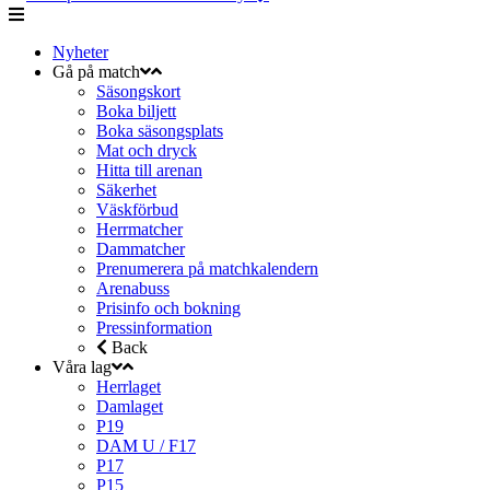
Nyheter
Gå på match
Säsongskort
Boka biljett
Boka säsongsplats
Mat och dryck
Hitta till arenan
Säkerhet
Väskförbud
Herrmatcher
Dammatcher
Prenumerera på matchkalendern
Arenabuss
Prisinfo och bokning
Pressinformation
Back
Våra lag
Herrlaget
Damlaget
P19
DAM U / F17
P17
P15