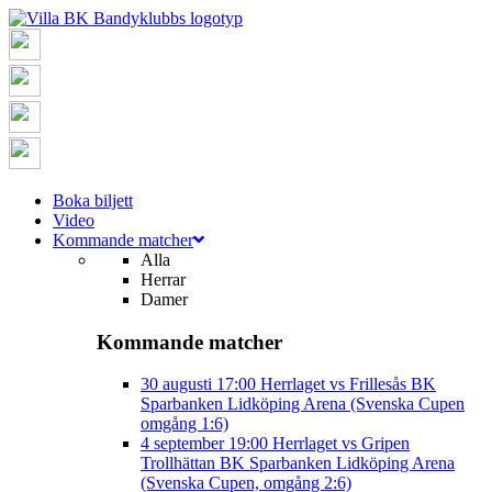
Boka biljett
Video
Kommande matcher
Alla
Herrar
Damer
Kommande matcher
30 augusti
17:00
Herrlaget vs Frillesås BK
Sparbanken Lidköping Arena (Svenska Cupen
omgång 1:6)
4 september
19:00
Herrlaget vs Gripen
Trollhättan BK
Sparbanken Lidköping Arena
(Svenska Cupen, omgång 2:6)