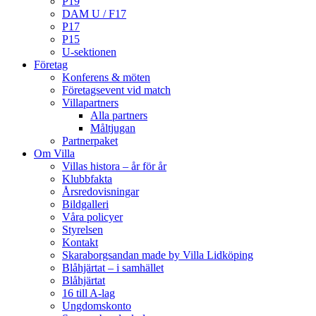
P19
DAM U / F17
P17
P15
U-sektionen
Företag
Konferens & möten
Företagsevent vid match
Villapartners
Alla partners
Måltjugan
Partnerpaket
Om Villa
Villas histora – år för år
Klubbfakta
Årsredovisningar
Bildgalleri
Våra policyer
Styrelsen
Kontakt
Skaraborgsandan made by Villa Lidköping
Blåhjärtat – i samhället
Blåhjärtat
16 till A-lag
Ungdomskonto