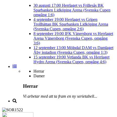
30 augusti
17:00
Herrlaget vs Frillesås BK
Sparbanken Lidköping Arena (Svenska Cupen
omgång 1:6)
4 september
19:00
Herrlaget vs Gripen
Trollhättan BK
Sparbanken Lidköping Arena
(Svenska Cupen, omgång 2:6)
8 september
19:00
IFK Vänersborg vs Herrlaget
Arena Vänersborg (Svenska Cupen, omgång
3:6)
12 september
13:00
Mölndal DAM vs Damlaget
Åby isstadion (Svenska Cupen, omgång 1:3)
15 september
19:00
Vetlanda BK vs Herrlaget
Hydro Arena (Svenska Cupen, omgång 4:6)
Herrar
Damer
Herrar
Vi arbetar med att ta fram en ny serietabell...